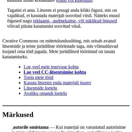
kasutust lubab kohaldatav
erand või kitsendus
.
Tagatisi ei anta. Litsents ei pruugi anda kõiki õigusi, mis on
vajalikud, et kasutada materjali soovitud viisil. Näiteks muud
õigused nagu
reklaami-, andmekaitse- või isiklikud õigused
võivad piirata kasutamist soovitud viisil.
Creative Commons on mittetulundusühing, mis seisab avatud
litsentside ja teiste juriidiliste tööriistade taga, mis võimaldavad
loojatel oma töid jagada. Meie juriidilised tööriistad on tasuta
kasutamiseks.
Loe veel meie tegevuse kohta
Loe veel CC-litsentsimise kohta
Toeta meie tööd
Kasuta litsentsi enda materjali juures
Litsentside loetelu
Avaliku omandi loetelu
Märkused
autorile omistama
— Kui materjal on varustatud autorinime