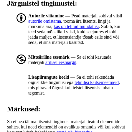
Järgmistel tingimustel:
Autorile viitamine
— Pead materjali sobival viisil
autorile omistama
, tooma ära litsentsi lingi ja
märkima ära,
kas on tehtud muudatusi
. Sobib, kui
teed seda mõistlikul viisil, kuid seejuures ei tohi
jääda muljet, et litsentsiandja tõstab esile sind või
seda, et sina materjali kasutad.
Mitteäriline eesmärk
— Sa ei tohi kasutada
materjali
ärilisel eesmärgil
.
Lisapiirangute keeld
— Sa ei tohi rakendada
õiguslikke tingimusi ega
tehnilisi kaitsemeetmeid
,
mis piiravad õiguslikult teistel litsentsis lubatu
tegemist.
Märkused:
Sa ei pea täitma litsentsi tingimusi materjali teatud elementide
suhtes, kui need elemendid on avalikus omandis või kui sobivat