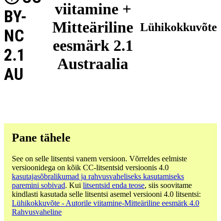
viitamine +
BY-
Mitteäriline
Lühikokkuvõte
NC
eesmärk 2.1
2.1
Austraalia
AU
Pane tähele
See on selle litsentsi vanem versioon. Võrreldes eelmiste
versioonidega on kõik CC-litsentsid versioonis 4.0
kasutajasõbralikumad ja rahvusvaheliseks kasutamiseks
paremini sobivad
. Kui
litsentsid enda teose
, siis soovitame
kindlasti kasutada selle litsentsi asemel versiooni 4.0 litsentsi:
Lühikokkuvõte - Autorile viitamine-Mitteäriline eesmärk 4.0
Rahvusvaheline