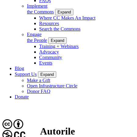
FAQs
Implement
the Commons
Expand
Where CC Makes An Impact
Resources
Search the Commons
Engage
the People
Expand
Training + Webinars
Advocacy
Community
Events
Blog
Support Us
Expand
Make a Gift
Open Infrastructure Circle
Donor FAQ
Donate
Autorile
CC