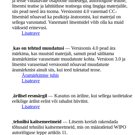
ja teiste viidatavate osapoolte nimedega, autoriõiguse teatise,
litsentsi teatise ja lahtiütluse teatisega ning lingiga materjalile,
siis pead need ära tooma. Versioonist 4.0 vanemad CC-
litsentsid nõuavad ka pealkirja äratoomist, kui materjal on
sellega varustatud. Vanematel litsentsidel võib olla ka muid
väikseid erinevusi.
Lisateave
kas on tehtud muudatusi
— Versioonis 4.0 pead ära
märkima, kas muutsid materjali, samuti pead säilitama
äramärkimise varasemate muudatuste kohta. Versioon 3.0 ja
litsentsi varasemad versioonid nõuavad muudatuste
äramärkmist ainult siis, kui teed tuletatud teose.
Äramärkimise juhis
Lisateave
ärilisel eesmärgil
— Kasutus on äriline, kui sellega taotletakse
eelkõige ärilist eelist või rahalist hüvitist.
Lisateave
tehnilisi kaitsemeetmeid
— Litsents keelab rakendada
tõhusaid tehnilisi kaitsemeetmeid, mis on määratletud WIPO
autoriõiguse leppe artiklis 11.