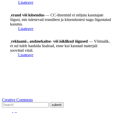
Lisateave
erand või kitsendus
— CC-litsentsid ei mõjuta kasutajate
õigusi, mis tulenevad eranditest ja kitsendustest nagu õigustatud
kasutus.
Lisateave
reklaami-, andmekaitse- või isiklikud õigused
— Võimalik,
et sul tuleb hankida lisaload, enne kui kasutad materjali
soovitud viisil.
Lisateave
Creative Commons
submit