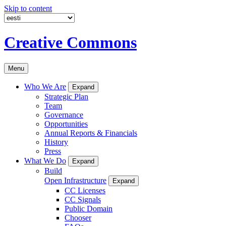
Skip to content
Creative Commons
Menu
Who We Are
Expand
Strategic Plan
Team
Governance
Opportunities
Annual Reports & Financials
History
Press
What We Do
Expand
Build
Open Infrastructure
Expand
CC Licenses
CC Signals
Public Domain
Chooser