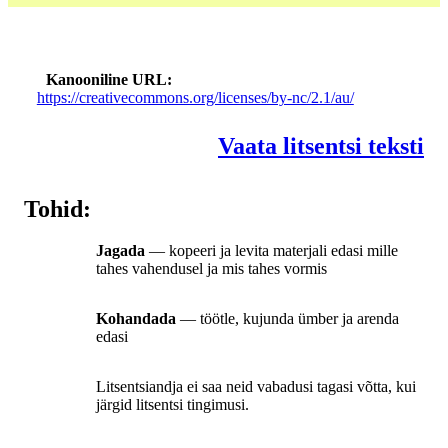
Kanooniline URL
https://creativecommons.org/licenses/by-nc/2.1/au/
Vaata litsentsi teksti
Tohid:
Jagada
— kopeeri ja levita materjali edasi mille
tahes vahendusel ja mis tahes vormis
Kohandada
— töötle, kujunda ümber ja arenda
edasi
Litsentsiandja ei saa neid vabadusi tagasi võtta, kui
järgid litsentsi tingimusi.