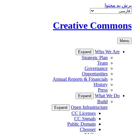
پرش به محتوا
Creative Commons
Menu
Who We Are
Expand
Strategic Plan
Team
Governance
Opportunities
Annual Reports & Financials
History
Press
What We Do
Expand
Build
Open Infrastructure
Expand
CC Licenses
CC Signals
Public Domain
Chooser