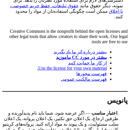
دسترسی‌های لازم برای استفادهٔ مورد نظرتان را بدهد. برای
نمونه، دیگر حقوق مانند
حقوق تبلیغات، حفظ حریم خصوصی،
یا اخلاق
ممکن است چگونگی استفاده‌تان از مواد را محدود
کنند.
Creative Commons is the nonprofit behind the open licenses and
other legal tools that allow creators to share their work. Our legal
tools are free to use.
بیشتر درباره اثر ما یاد بگیرید
بیشتر در مورد CC بیاموزید
از کار ما حمایت کنید
Use the license for your own material.
فهرست مجوزها
فهرست مالکیت عمومی
پانویس
اعتبار مناسب
— اگر عرضه شود، شما باید نام پدیدآورنده و
طرفین ارجاع، یک اعلان حق تکثیر، یک اعلان پروانه، یک اعلان
سلب مسئولیت، و یک پیوند به مواد ارائه کنید. پروانه‌های کریتیو
کامنز قبل از نگارش 4.0 علاوه بر تفاوت‌های جزئی دیگری که