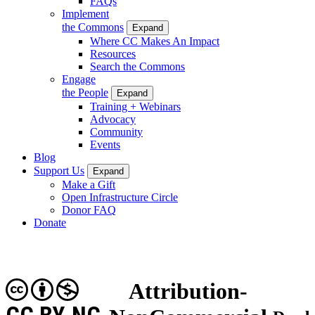
FAQs
Implement
the Commons
Expand
Where CC Makes An Impact
Resources
Search the Commons
Engage
the People
Expand
Training + Webinars
Advocacy
Community
Events
Blog
Support Us
Expand
Make a Gift
Open Infrastructure Circle
Donor FAQ
Donate
Attribution-