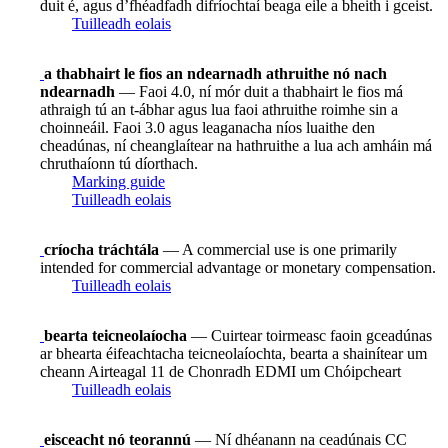
duit é, agus d’fhéadfadh difríochtaí beaga eile a bheith i gceist.
Tuilleadh eolais
a thabhairt le fios an ndearnadh athruithe nó nach
ndearnadh
— Faoi 4.0, ní mór duit a thabhairt le fios má
athraigh tú an t-ábhar agus lua faoi athruithe roimhe sin a
choinneáil. Faoi 3.0 agus leaganacha níos luaithe den
cheadúnas, ní cheanglaítear na hathruithe a lua ach amháin má
chruthaíonn tú díorthach.
Marking guide
Tuilleadh eolais
críocha tráchtála
— A commercial use is one primarily
intended for commercial advantage or monetary compensation.
Tuilleadh eolais
bearta teicneolaíocha
— Cuirtear toirmeasc faoin gceadúnas
ar bhearta éifeachtacha teicneolaíochta, bearta a shainítear um
cheann Airteagal 11 de Chonradh EDMI um Chóipcheart
Tuilleadh eolais
eisceacht nó teorannú
— Ní dhéanann na ceadúnais CC