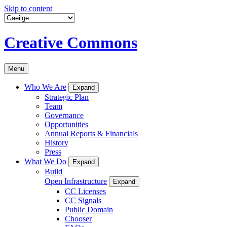
Skip to content
Creative Commons
Menu
Who We Are
Expand
Strategic Plan
Team
Governance
Opportunities
Annual Reports & Financials
History
Press
What We Do
Expand
Build
Open Infrastructure
Expand
CC Licenses
CC Signals
Public Domain
Chooser