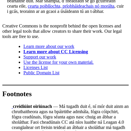
beartaithe duit. Mar shampla, d’fhéadfadh sé go gcuirfeadh
cearta eile,
cearta poiblíochta, príobháideachais nó morálta
, cuir
i gcás, teorainn ar an gcaoi a úsáideann tú an t-ábhar.
Creative Commons is the nonprofit behind the open licenses and
other legal tools that allow creators to share their work. Our legal
tools are free to use.
Learn more about our work
Learn more about CC Licensing
Support our work
Use the license for your own material.
Licenses List
Public Domain List
Footnotes
creidiúint oiriúnach
— Má tugadh duit é, ní mór duit ainm an
chruthaitheora agus na bpáirtithe admhála, fógra cóipchirt,
fógra ceadúnais, fógra séanta agus nasc chuig an ábhar a
sholáthar. Faoi cheadúnais CC atá níos luaithe ná Leagan 4.0
ceanglaítear ort freisin teideal an ábhair a sholáthar má tugadh