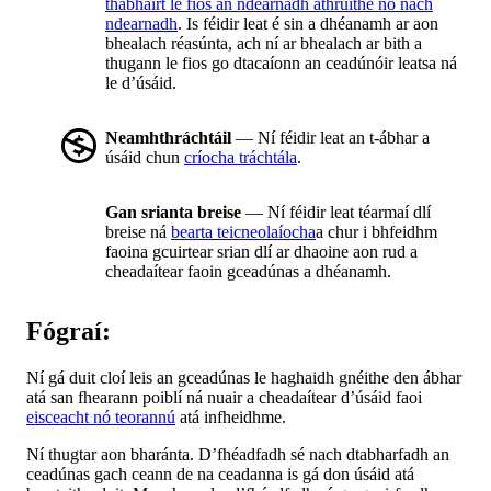
thabhairt le fios an ndearnadh athruithe nó nach
ndearnadh
. Is féidir leat é sin a dhéanamh ar aon
bhealach réasúnta, ach ní ar bhealach ar bith a
thugann le fios go dtacaíonn an ceadúnóir leatsa ná
le d’úsáid.
Neamhthráchtáil
— Ní féidir leat an t-ábhar a
úsáid chun
críocha tráchtála
.
Gan srianta breise
— Ní féidir leat téarmaí dlí
breise ná
bearta teicneolaíocha
a chur i bhfeidhm
faoina gcuirtear srian dlí ar dhaoine aon rud a
cheadaítear faoin gceadúnas a dhéanamh.
Fógraí:
Ní gá duit cloí leis an gceadúnas le haghaidh gnéithe den ábhar
atá san fhearann poiblí ná nuair a cheadaítear d’úsáid faoi
eisceacht nó teorannú
atá infheidhme.
Ní thugtar aon bharánta. D’fhéadfadh sé nach dtabharfadh an
ceadúnas gach ceann de na ceadanna is gá don úsáid atá