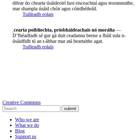
difear do chearta úsáideoirí faoi eisceachtaí agus teorannuithe,
mar shampla úsáid chóir agus cóirdhéileáil.
Tuilleadh eolais
cearta poiblíochta, príobháideachais nó morálta
—
D’fhéadfadh sé gur gá duit ceadanna breise a fháil sula n-
úsáidfidh tú an t-ábhar mar atá beartaithe agat.
Tuilleadh eolais
Creative Commons
submit
Who we are
What we do
Blog
Support us