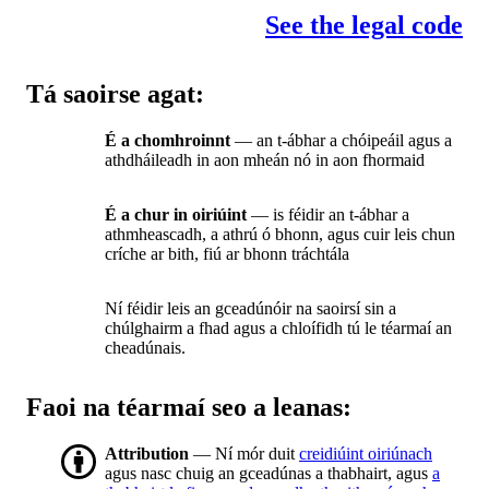
See the legal code
Tá saoirse agat:
É a chomhroinnt
— an t-ábhar a chóipeáil agus a
athdháileadh in aon mheán nó in aon fhormaid
É a chur in oiriúint
— is féidir an t-ábhar a
athmheascadh, a athrú ó bhonn, agus cuir leis chun
críche ar bith, fiú ar bhonn tráchtála
Ní féidir leis an gceadúnóir na saoirsí sin a
chúlghairm a fhad agus a chloífidh tú le téarmaí an
cheadúnais.
Faoi na téarmaí seo a leanas:
Attribution
— Ní mór duit
creidiúint oiriúnach
agus nasc chuig an gceadúnas a thabhairt, agus
a