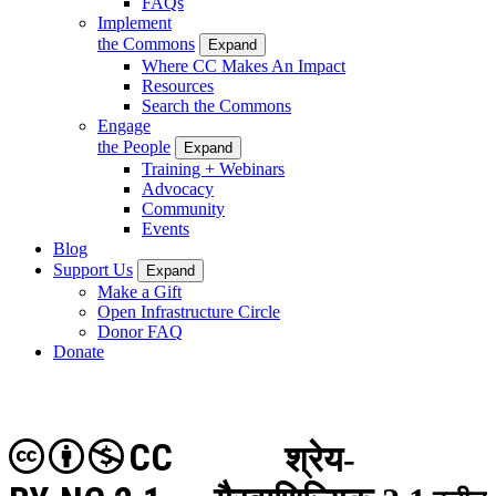
FAQs
Implement
the Commons
Expand
Where CC Makes An Impact
Resources
Search the Commons
Engage
the People
Expand
Training + Webinars
Advocacy
Community
Events
Blog
Support Us
Expand
Make a Gift
Open Infrastructure Circle
Donor FAQ
Donate
CC
श्रेय-