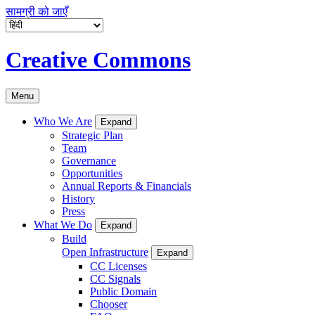
सामग्री को जाएँ
Creative Commons
Menu
Who We Are
Expand
Strategic Plan
Team
Governance
Opportunities
Annual Reports & Financials
History
Press
What We Do
Expand
Build
Open Infrastructure
Expand
CC Licenses
CC Signals
Public Domain
Chooser