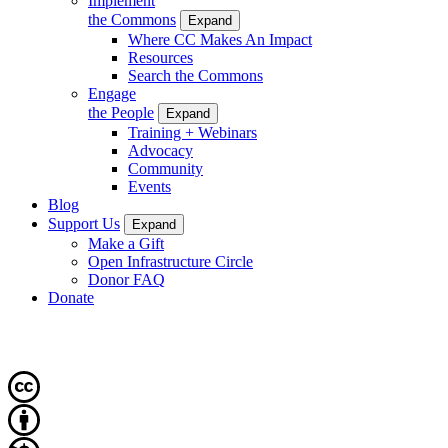
Implement
the Commons
Expand
Where CC Makes An Impact
Resources
Search the Commons
Engage
the People
Expand
Training + Webinars
Advocacy
Community
Events
Blog
Support Us
Expand
Make a Gift
Open Infrastructure Circle
Donor FAQ
Donate