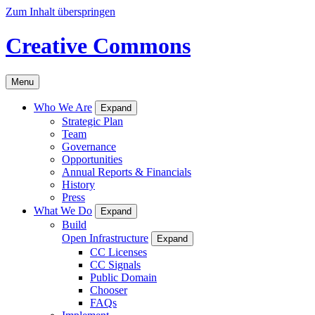
Zum Inhalt überspringen
Creative Commons
Menu
Who We Are
Expand
Strategic Plan
Team
Governance
Opportunities
Annual Reports & Financials
History
Press
What We Do
Expand
Build
Open Infrastructure
Expand
CC Licenses
CC Signals
Public Domain
Chooser
FAQs