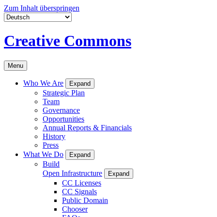
Zum Inhalt überspringen
Creative Commons
Menu
Who We Are
Expand
Strategic Plan
Team
Governance
Opportunities
Annual Reports & Financials
History
Press
What We Do
Expand
Build
Open Infrastructure
Expand
CC Licenses
CC Signals
Public Domain
Chooser