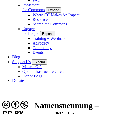
FAQs
Implement
the Commons
Expand
Where CC Makes An Impact
Resources
Search the Commons
Engage
the People
Expand
Training + Webinars
Advocacy
Community
Events
Blog
Support Us
Expand
Make a Gift
Open Infrastructure Circle
Donor FAQ
Donate
Namensnennung –
CC BY-