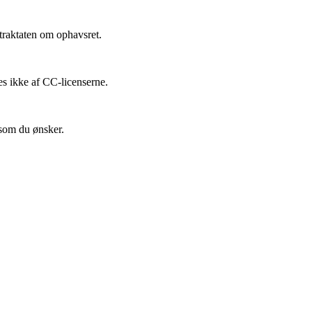
traktaten om ophavsret.
es ikke af CC-licenserne.
 som du ønsker.