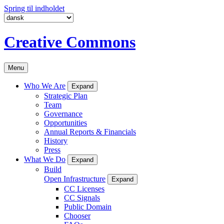
Spring til indholdet
Creative Commons
Menu
Who We Are
Expand
Strategic Plan
Team
Governance
Opportunities
Annual Reports & Financials
History
Press
What We Do
Expand
Build
Open Infrastructure
Expand
CC Licenses
CC Signals
Public Domain
Chooser