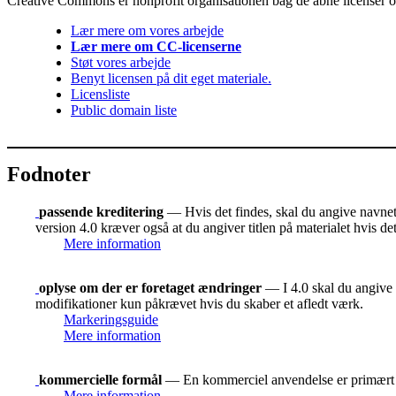
Creative Commons er nonprofit organisationen bag de åbne licenser og 
Lær mere om vores arbejde
Lær mere om CC-licenserne
Støt vores arbejde
Benyt licensen på dit eget materiale.
Licensliste
Public domain liste
Fodnoter
passende kreditering
— Hvis det findes, skal du angive navnet p
version 4.0 kræver også at du angiver titlen på materialet hvis d
Mere information
oplyse om der er foretaget ændringer
— I 4.0 skal du angive o
modifikationer kun påkrævet hvis du skaber et afledt værk.
Markeringsguide
Mere information
kommercielle formål
— En kommerciel anvendelse er primært t
Mere information