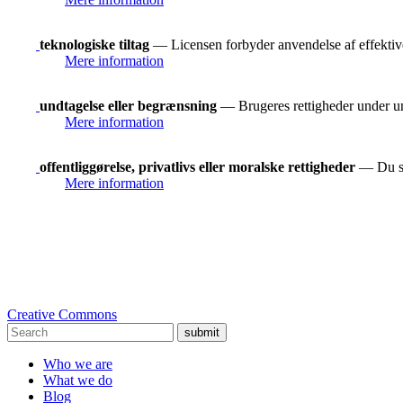
teknologiske tiltag
— Licensen forbyder anvendelse af effektive 
Mere information
undtagelse eller begrænsning
— Brugeres rettigheder under und
Mere information
offentliggørelse, privatlivs eller moralske rettigheder
— Du ska
Mere information
Creative Commons
submit
Who we are
What we do
Blog