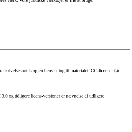
es værk. Vore juridiske værktøjer er frie at bruge.
askrivelsesnotits og en henvisning til materialet. CC-licenser før
3.0 og tidligere licens-versioner er nævnelse af tidligere