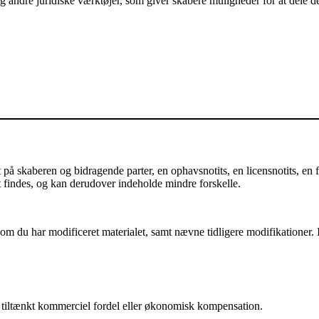
andre juridiske værktøjer, som giver skabere muligheder for at dele der
å skaberen og bidragende parter, en ophavsnotits, en licensnotits, en fr
et findes, og kan derudover indeholde mindre forskelle.
m du har modificeret materialet, samt nævne tidligere modifikationer. I 
iltænkt kommerciel fordel eller økonomisk kompensation.