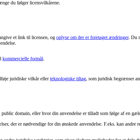
ænge du følger licensvilkårene.
angive et link til licensen, og
oplyse om der er foretaget ændringer
. Du 
vendelse.
il
kommercielle formål
.
øje juridiske vilkår eller
teknologiske tiltag
, som juridisk begrænser and
i public domain, eller hvor din anvendelse er tilladt som følge af en g
delser, der er nødvendige for din ønskede anvendelse. F.eks. kan andre 