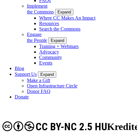
FAQs
Implement
the Commons
Expand
Where CC Makes An Impact
Resources
Search the Commons
Engage
the People
Expand
Training + Webinars
Advocacy
Community
Events
Blog
Support Us
Expand
Make a Gift
Open Infrastructure Circle
Donor FAQ
Donate
CC BY-NC 2.5 HU
Kredit