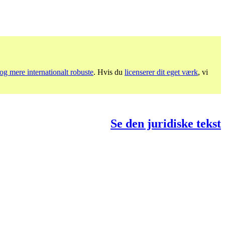
og mere internationalt robuste
. Hvis du
licenserer dit eget værk
, vi
Se den juridiske tekst