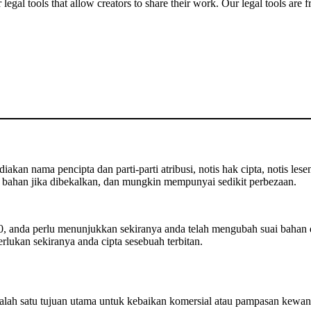
gal tools that allow creators to share their work. Our legal tools are fr
kan nama pencipta dan parti-parti atribusi, notis hak cipta, notis lese
bahan jika dibekalkan, dan mungkin mempunyai sedikit perbezaan.
 anda perlu menunjukkan sekiranya anda telah mengubah suai bahan 
rlukan sekiranya anda cipta sesebuah terbitan.
lah satu tujuan utama untuk kebaikan komersial atau pampasan kewan