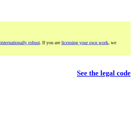
internationally robust
. If you are
licensing your own work
, we
See the legal code