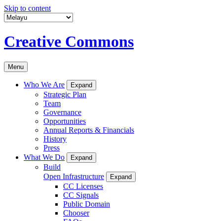
Skip to content
Creative Commons
Menu
Who We Are
Expand
Strategic Plan
Team
Governance
Opportunities
Annual Reports & Financials
History
Press
What We Do
Expand
Build
Open Infrastructure
Expand
CC Licenses
CC Signals
Public Domain
Chooser