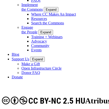
FAQs
Implement
the Commons
Expand
Where CC Makes An Impact
Resources
Search the Commons
Engage
the People
Expand
Training + Webinars
Advocacy
Community
Events
Blog
Support Us
Expand
Make a Gift
Open Infrastructure Circle
Donor FAQ
Donate
CC BY-NC 2.5 HU
Atribu