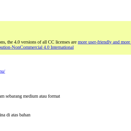
ons, the 4.0 versions of all CC licenses are
more user-friendly and more 
bution-NonCommercial 4.0 International
hu/
lam sebarang medium atau format
a di atas bahan