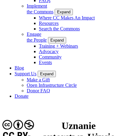
FAQs
Implement
the Commons
Expand
Where CC Makes An Impact
Resources
Search the Commons
Engage
the People
Expand
Training + Webinars
Advocacy
Community
Events
Blog
Support Us
Expand
Make a Gift
Open Infrastructure Circle
Donor FAQ
Donate
Uznanie
CC BY-