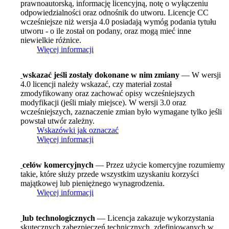
prawnoautorską, informację licencyjną, notę o wyłączeniu
odpowiedzialności oraz odnośnik do utworu. Licencje CC
wcześniejsze niż wersja 4.0 posiadają wymóg podania tytułu
utworu - o ile został on podany, oraz mogą mieć inne
niewielkie różnice.
Więcej informacji
wskazać jeśli zostały dokonane w nim zmiany
— W wersji
4.0 licencji należy wskazać, czy materiał został
zmodyfikowany oraz zachować opisy wcześniejszych
modyfikacji (jeśli miały miejsce). W wersji 3.0 oraz
wcześniejszych, zaznaczenie zmian było wymagane tylko jeśli
powstał utwór zależny.
Wskazówki jak oznaczać
Więcej informacji
celów komercyjnych
— Przez użycie komercyjne rozumiemy
takie, które służy przede wszystkim uzyskaniu korzyści
majątkowej lub pieniężnego wynagrodzenia.
Więcej informacji
lub technologicznych
— Licencja zakazuje wykorzystania
skutecznych zabezpieczeń technicznych, zdefiniowanych w