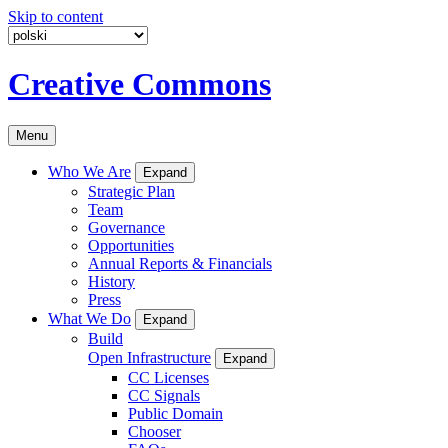
Skip to content
Creative Commons
Menu
Who We Are
Expand
Strategic Plan
Team
Governance
Opportunities
Annual Reports & Financials
History
Press
What We Do
Expand
Build
Open Infrastructure
Expand
CC Licenses
CC Signals
Public Domain
Chooser