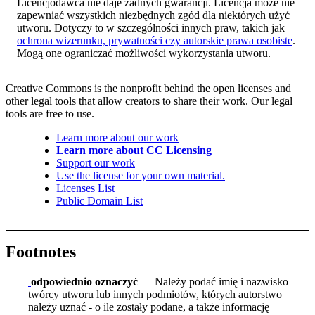
Licencjodawca nie daje żadnych gwarancji. Licencja może nie
zapewniać wszystkich niezbędnych zgód dla niektórych użyć
utworu. Dotyczy to w szczególności innych praw, takich jak
ochrona wizerunku, prywatności czy autorskie prawa osobiste
.
Mogą one ograniczać możliwości wykorzystania utworu.
Creative Commons is the nonprofit behind the open licenses and
other legal tools that allow creators to share their work. Our legal
tools are free to use.
Learn more about our work
Learn more about CC Licensing
Support our work
Use the license for your own material.
Licenses List
Public Domain List
Footnotes
odpowiednio oznaczyć
— Należy podać imię i nazwisko
twórcy utworu lub innych podmiotów, których autorstwo
należy uznać - o ile zostały podane, a także informację