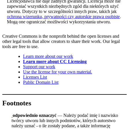
Licencjodawca nie daje żadnych gwarancji. Licencja może nie
zapewniać wszystkich niezbędnych zgód dla niektórych użyć
utworu. Dotyczy to w szczególności innych praw, takich jak
ochrona wizerunku, prywatności czy autorskie prawa osobiste
.
Mogą one ograniczać możliwości wykorzystania utworu.
Creative Commons is the nonprofit behind the open licenses and
other legal tools that allow creators to share their work. Our legal
tools are free to use.
Learn more about our work
Learn more about CC Licensing
Support our work
Use the license for your own material.
Licenses List
Public Domain List
Footnotes
odpowiednio oznaczyć
— Należy podać imię i nazwisko
twórcy utworu lub innych podmiotów, których autorstwo
należy uznać - o ile zostały podane, a także informację