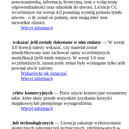
prawnoautorską, informację licencyjną, notę o wyłączeniu
odpowiedzialności oraz odnośnik do utworu. Licencje CC
wcześniejsze niż wersja 4.0 posiadają wymóg podania tytułu
utworu - o ile został on podany, oraz mogą mieć inne
niewielkie różnice.
Więcej informacji
wskazać jeśli zostały dokonane w nim zmiany
— W wersji
4.0 licencji należy wskazać, czy materiał został
zmodyfikowany oraz zachować opisy wcześniejszych
modyfikacji (jeśli miały miejsce). W wersji 3.0 oraz
wcześniejszych, zaznaczenie zmian było wymagane tylko jeśli
powstał utwór zależny.
Wskazówki jak oznaczać
Więcej informacji
celów komercyjnych
— Przez użycie komercyjne rozumiemy
takie, które służy przede wszystkim uzyskaniu korzyści
majątkowej lub pieniężnego wynagrodzenia.
Więcej informacji
lub technologicznych
— Licencja zakazuje wykorzystania
skutecznych zabezpieczeń technicznych, zdefiniowanych w