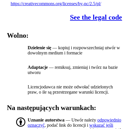
https://creativecommons.org/licenses/by-nc/2.5/pl/
See the legal code
Wolno:
Dzielenie się
— kopiuj i rozpowszechniaj utwór w
dowolnym medium i formacie
Adaptacje
— remiksuj, zmieniaj i twórz na bazie
utworu
Licencjodawca nie może odwołać udzielonych
praw, o ile są przestrzegane warunki licencji.
Na następujących warunkach:
Uznanie autorstwa
— Utwór należy
odpowiednio
oznaczyć
, podać link do licencji i
wskazać jeśli