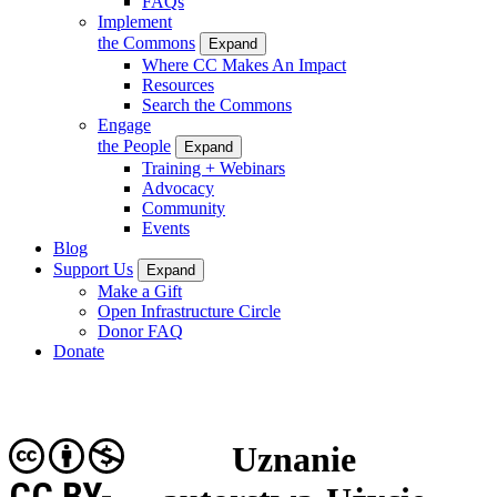
FAQs
Implement
the Commons
Expand
Where CC Makes An Impact
Resources
Search the Commons
Engage
the People
Expand
Training + Webinars
Advocacy
Community
Events
Blog
Support Us
Expand
Make a Gift
Open Infrastructure Circle
Donor FAQ
Donate
Uznanie
CC BY-