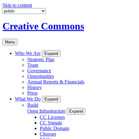
Skip to content
Creative Commons
Menu
Who We Are
Expand
Strategic Plan
Team
Governance
Opportunities
Annual Reports & Financials
History
Press
What We Do
Expand
Build
Open Infrastructure
Expand
CC Licenses
CC Signals
Public Domain
Chooser