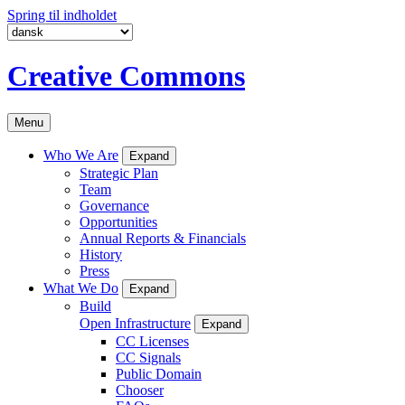
Spring til indholdet
Creative Commons
Menu
Who We Are
Expand
Strategic Plan
Team
Governance
Opportunities
Annual Reports & Financials
History
Press
What We Do
Expand
Build
Open Infrastructure
Expand
CC Licenses
CC Signals
Public Domain
Chooser