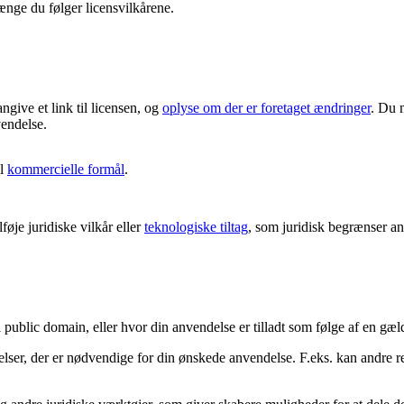
ænge du følger licensvilkårene.
angive et link til licensen, og
oplyse om der er foretaget ændringer
. Du 
vendelse.
il
kommercielle formål
.
øje juridiske vilkår eller
teknologiske tiltag
, som juridisk begrænser and
i public domain, eller hvor din anvendelse er tilladt som følge af en g
delser, der er nødvendige for din ønskede anvendelse. F.eks. kan andre 