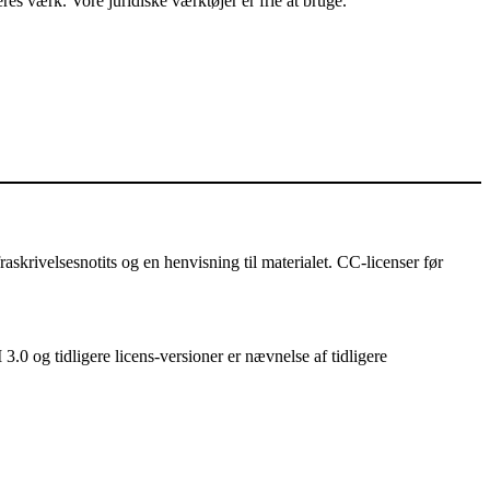
es værk. Vore juridiske værktøjer er frie at bruge.
askrivelsesnotits og en henvisning til materialet. CC-licenser før
3.0 og tidligere licens-versioner er nævnelse af tidligere