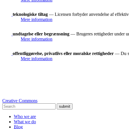
teknologiske tiltag
— Licensen forbyder anvendelse af effektive 
Mere information
undtagelse eller begrænsning
— Brugeres rettigheder under und
Mere information
offentliggørelse, privatlivs eller moralske rettigheder
— Du ska
Mere information
Creative Commons
submit
Who we are
What we do
Blog