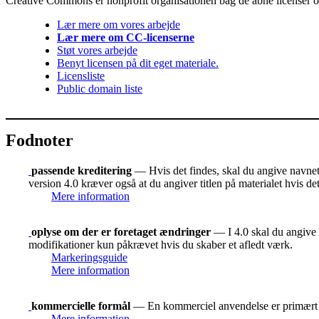
Creative Commons er nonprofit organisationen bag de åbne licenser og 
Lær mere om vores arbejde
Lær mere om CC-licenserne
Støt vores arbejde
Benyt licensen på dit eget materiale.
Licensliste
Public domain liste
Fodnoter
passende kreditering
— Hvis det findes, skal du angive navnet p
version 4.0 kræver også at du angiver titlen på materialet hvis d
Mere information
oplyse om der er foretaget ændringer
— I 4.0 skal du angive o
modifikationer kun påkrævet hvis du skaber et afledt værk.
Markeringsguide
Mere information
kommercielle formål
— En kommerciel anvendelse er primært t
Mere information