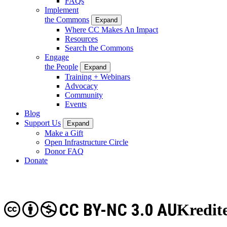
FAQs
Implement
the Commons
Expand
Where CC Makes An Impact
Resources
Search the Commons
Engage
the People
Expand
Training + Webinars
Advocacy
Community
Events
Blog
Support Us
Expand
Make a Gift
Open Infrastructure Circle
Donor FAQ
Donate
CC BY-NC 3.0 AU
Kredit