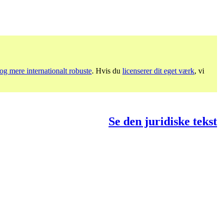
og mere internationalt robuste
. Hvis du
licenserer dit eget værk
, vi
Se den juridiske tekst