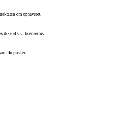
traktaten om ophavsret.
es ikke af CC-licenserne.
 som du ønsker.