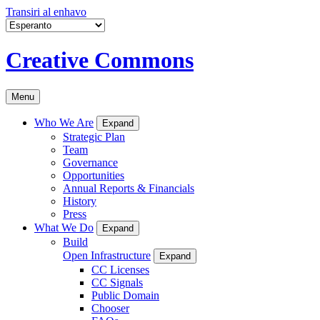
Transiri al enhavo
Creative Commons
Menu
Who We Are
Expand
Strategic Plan
Team
Governance
Opportunities
Annual Reports & Financials
History
Press
What We Do
Expand
Build
Open Infrastructure
Expand
CC Licenses
CC Signals
Public Domain
Chooser