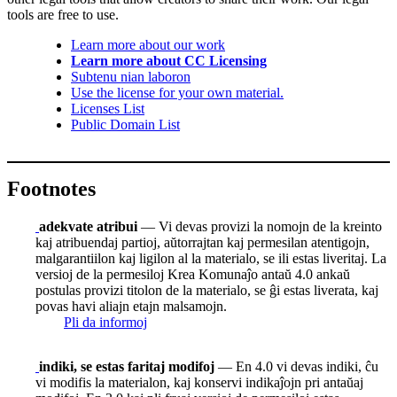
tools are free to use.
Learn more about our work
Learn more about CC Licensing
Subtenu nian laboron
Use the license for your own material.
Licenses List
Public Domain List
Footnotes
adekvate atribui
— Vi devas provizi la nomojn de la kreinto
kaj atribuendaj partioj, aŭtorrajtan kaj permesilan atentigojn,
malgarantiilon kaj ligilon al la materialo, se ili estas liveritaj. La
versioj de la permesiloj Krea Komunaĵo antaŭ 4.0 ankaŭ
postulas provizi titolon de la materialo, se ĝi estas liverata, kaj
povas havi aliajn etajn malsamojn.
Pli da informoj
indiki, se estas faritaj modifoj
— En 4.0 vi devas indiki, ĉu
vi modifis la materialon, kaj konservi indikaĵojn pri antaŭaj