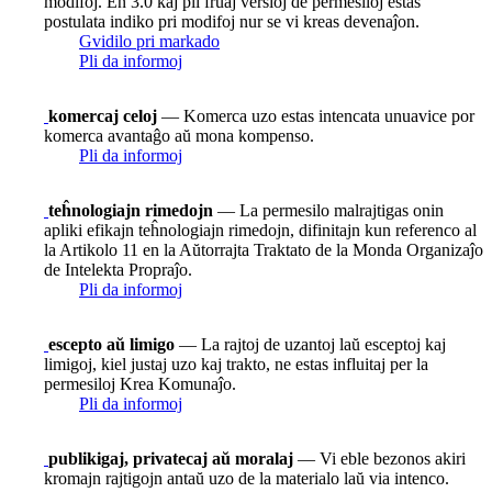
modifoj. En 3.0 kaj pli fruaj versioj de permesiloj estas
postulata indiko pri modifoj nur se vi kreas devenaĵon.
Gvidilo pri markado
Pli da informoj
komercaj celoj
— Komerca uzo estas intencata unuavice por
komerca avantaĝo aŭ mona kompenso.
Pli da informoj
teĥnologiajn rimedojn
— La permesilo malrajtigas onin
apliki efikajn teĥnologiajn rimedojn, difinitajn kun referenco al
la Artikolo 11 en la Aŭtorrajta Traktato de la Monda Organizaĵo
de Intelekta Propraĵo.
Pli da informoj
escepto aŭ limigo
— La rajtoj de uzantoj laŭ esceptoj kaj
limigoj, kiel justaj uzo kaj trakto, ne estas influitaj per la
permesiloj Krea Komunaĵo.
Pli da informoj
publikigaj, privatecaj aŭ moralaj
— Vi eble bezonos akiri
kromajn rajtigojn antaŭ uzo de la materialo laŭ via intenco.