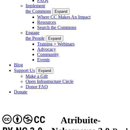
FAQs
Implement
the Commons
Expand
Where CC Makes An Impact
Resources
Search the Commons
Engage
the People
Expand
Training + Webinars
Advocacy
Community
Events
Blog
Support Us
Expand
Make a Gift
Open Infrastructure Circle
Donor FAQ
Donate
CC
Atribuite-