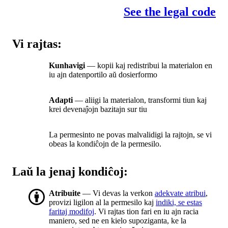
See the legal code
Vi rajtas:
Kunhavigi
— kopii kaj redistribui la materialon en
iu ajn datenportilo aŭ dosierformo
Adapti
— aliigi la materialon, transformi tiun kaj
krei devenaĵojn bazitajn sur tiu
La permesinto ne povas malvalidigi la rajtojn, se vi
obeas la kondiĉojn de la permesilo.
Laŭ la jenaj kondiĉoj:
Atribuite
— Vi devas la verkon
adekvate atribui
,
provizi ligilon al la permesilo kaj
indiki, se estas
faritaj modifoj
. Vi rajtas tion fari en iu ajn racia
maniero, sed ne en kielo supoziganta, ke la