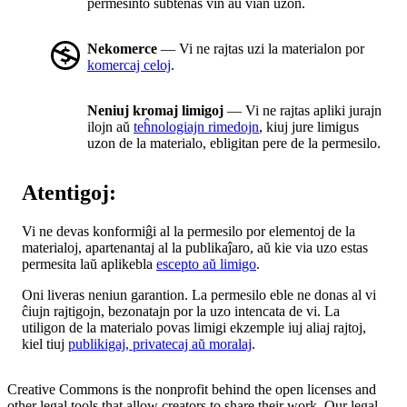
permesinto subtenas vin aŭ vian uzon.
Nekomerce
— Vi ne rajtas uzi la materialon por
komercaj celoj
.
Neniuj kromaj limigoj
— Vi ne rajtas apliki jurajn
ilojn aŭ
teĥnologiajn rimedojn
, kiuj jure limigus
uzon de la materialo, ebligitan pere de la permesilo.
Atentigoj:
Vi ne devas konformiĝi al la permesilo por elementoj de la
materialoj, apartenantaj al la publikaĵaro, aŭ kie via uzo estas
permesita laŭ aplikebla
escepto aŭ limigo
.
Oni liveras neniun garantion. La permesilo eble ne donas al vi
ĉiujn rajtigojn, bezonatajn por la uzo intencata de vi. La
utiligon de la materialo povas limigi ekzemple iuj aliaj rajtoj,
kiel tiuj
publikigaj, privatecaj aŭ moralaj
.
Creative Commons is the nonprofit behind the open licenses and
other legal tools that allow creators to share their work. Our legal