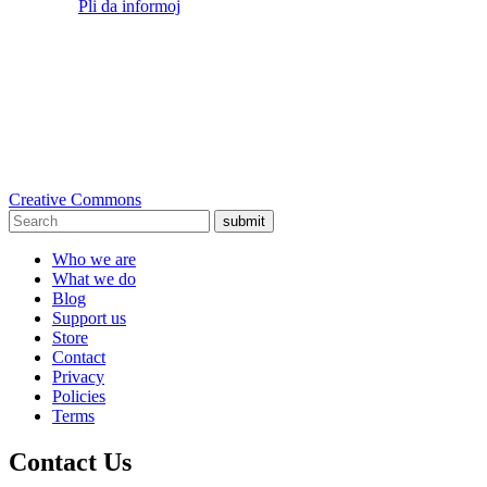
Pli da informoj
Creative Commons
submit
Who we are
What we do
Blog
Support us
Store
Contact
Privacy
Policies
Terms
Contact Us