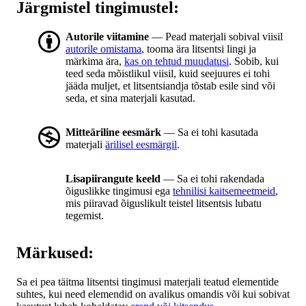
Järgmistel tingimustel:
Autorile viitamine
— Pead materjali sobival viisil
autorile omistama
, tooma ära litsentsi lingi ja
märkima ära,
kas on tehtud muudatusi
. Sobib, kui
teed seda mõistlikul viisil, kuid seejuures ei tohi
jääda muljet, et litsentsiandja tõstab esile sind või
seda, et sina materjali kasutad.
Mitteäriline eesmärk
— Sa ei tohi kasutada
materjali
ärilisel eesmärgil
.
Lisapiirangute keeld
— Sa ei tohi rakendada
õiguslikke tingimusi ega
tehnilisi kaitsemeetmeid
,
mis piiravad õiguslikult teistel litsentsis lubatu
tegemist.
Märkused:
Sa ei pea täitma litsentsi tingimusi materjali teatud elementide
suhtes, kui need elemendid on avalikus omandis või kui sobivat