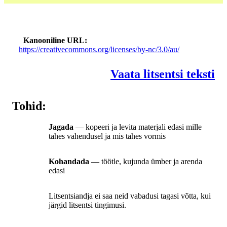
Kanooniline URL
https://creativecommons.org/licenses/by-nc/3.0/au/
Vaata litsentsi teksti
Tohid:
Jagada
— kopeeri ja levita materjali edasi mille
tahes vahendusel ja mis tahes vormis
Kohandada
— töötle, kujunda ümber ja arenda
edasi
Litsentsiandja ei saa neid vabadusi tagasi võtta, kui
järgid litsentsi tingimusi.