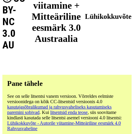
viitamine +
BY-
Mitteäriline
Lühikokkuvõte
NC
eesmärk 3.0
3.0
Austraalia
AU
Pane tähele
See on selle litsentsi vanem versioon. Võrreldes eelmiste
versioonidega on kõik CC-litsentsid versioonis 4.0
kasutajasõbralikumad ja rahvusvaheliseks kasutamiseks
paremini sobivad
. Kui
litsentsid enda teose
, siis soovitame
kindlasti kasutada selle litsentsi asemel versiooni 4.0 litsentsi:
Lühikokkuvõte - Autorile viitamine-Mitteäriline eesmärk 4.0
Rahvusvaheline