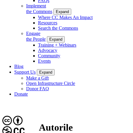
FAQs
Implement
the Commons
Expand
Where CC Makes An Impact
Resources
Search the Commons
Engage
the People
Expand
Training + Webinars
Advocacy
Community
Events
Blog
Support Us
Expand
Make a Gift
Open Infrastructure Circle
Donor FAQ
Donate
Autorile
CC