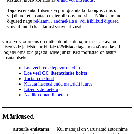
kasutust lubab kohaldatav
erand või kitsendus
.
Tagatisi ei anta. Litsents ei pruugi anda kõiki õigusi, mis on
vajalikud, et kasutada materjali soovitud viisil. Näiteks muud
õigused nagu
reklaami-, andmekaitse- või isiklikud õigused
võivad piirata kasutamist soovitud viisil.
Creative Commons on mittetulundusühing, mis seisab avatud
litsentside ja teiste juriidiliste tööriistade taga, mis võimaldavad
loojatel oma töid jagada. Meie juriidilised tööriistad on tasuta
kasutamiseks.
Loe veel meie tegevuse kohta
Loe veel CC-litsentsimise kohta
Toeta meie tööd
Kasuta litsentsi enda materjali juures
Litsentside loetelu
Avaliku omandi loetelu
Märkused
autorile omistama
— Kui materjal on varustatud autorinime