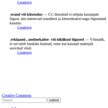
Lisateave
erand või kitsendus
— CC-litsentsid ei mõjuta kasutajate
õigusi, mis tulenevad eranditest ja kitsendustest nagu õigustatud
kasutus.
Lisateave
reklaami-, andmekaitse- või isiklikud õigused
— Võimalik,
et sul tuleb hankida lisaload, enne kui kasutad materjali
soovitud viisil.
Lisateave
Creative Commons
submit