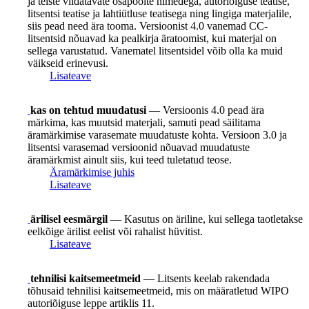
ja teiste viidatavate osapoolte nimedega, autoriõiguse teatise,
litsentsi teatise ja lahtiütluse teatisega ning lingiga materjalile,
siis pead need ära tooma. Versioonist 4.0 vanemad CC-
litsentsid nõuavad ka pealkirja äratoomist, kui materjal on
sellega varustatud. Vanematel litsentsidel võib olla ka muid
väikseid erinevusi.
Lisateave
kas on tehtud muudatusi
— Versioonis 4.0 pead ära
märkima, kas muutsid materjali, samuti pead säilitama
äramärkimise varasemate muudatuste kohta. Versioon 3.0 ja
litsentsi varasemad versioonid nõuavad muudatuste
äramärkmist ainult siis, kui teed tuletatud teose.
Äramärkimise juhis
Lisateave
ärilisel eesmärgil
— Kasutus on äriline, kui sellega taotletakse
eelkõige ärilist eelist või rahalist hüvitist.
Lisateave
tehnilisi kaitsemeetmeid
— Litsents keelab rakendada
tõhusaid tehnilisi kaitsemeetmeid, mis on määratletud WIPO
autoriõiguse leppe artiklis 11.