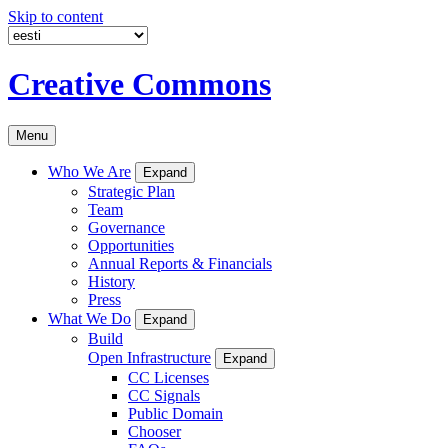
Skip to content
Creative Commons
Menu
Who We Are
Expand
Strategic Plan
Team
Governance
Opportunities
Annual Reports & Financials
History
Press
What We Do
Expand
Build
Open Infrastructure
Expand
CC Licenses
CC Signals
Public Domain
Chooser