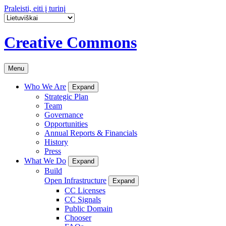
Praleisti, eiti į turinį
Creative Commons
Menu
Who We Are
Expand
Strategic Plan
Team
Governance
Opportunities
Annual Reports & Financials
History
Press
What We Do
Expand
Build
Open Infrastructure
Expand
CC Licenses
CC Signals
Public Domain
Chooser