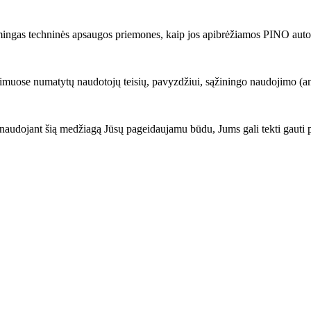
mingas techninės apsaugos priemones, kaip jos apibrėžiamos PINO autorių
imuose numatytų naudotojų teisių, pavyzdžiui, sąžiningo naudojimo (angl.
audojant šią medžiagą Jūsų pageidaujamu būdu, Jums gali tekti gauti 