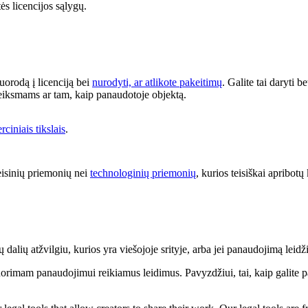
tės licencijos sąlygų.
nuorodą į licenciją bei
nurodyti, ar atlikote pakeitimų
. Galite tai daryti 
 veiksmams ar tam, kaip panaudotoje objektą.
ciniais tikslais
.
eisinių priemonių nei
technologinių priemonių
, kurios teisiškai apribotų 
dalių atžvilgiu, kurios yra viešojoje srityje, arba jei panaudojimą leidži
norimam panaudojimui reikiamus leidimus. Pavyzdžiui, tai, kaip galite p