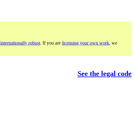
internationally robust
. If you are
licensing your own work
, we
See the legal code