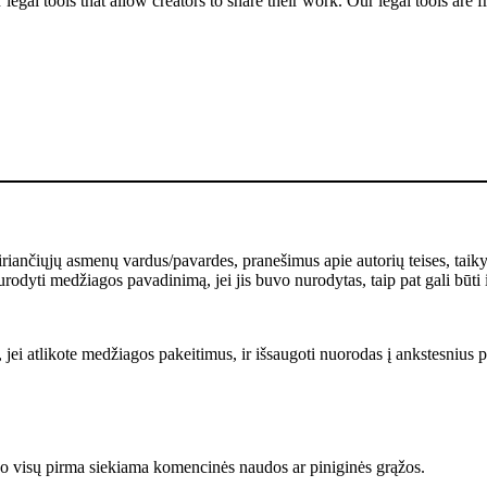
gal tools that allow creators to share their work. Our legal tools are fr
kiriančiųjų asmenų vardus/pavardes, pranešimus apie autorių teises, taik
rodyti medžiagos pavadinimą, jei jis buvo nurodytas, taip pat gali būti 
 jei atlikote medžiagos pakeitimus, ir išsaugoti nuorodas į ankstesnius pa
 visų pirma siekiama komencinės naudos ar piniginės grąžos.