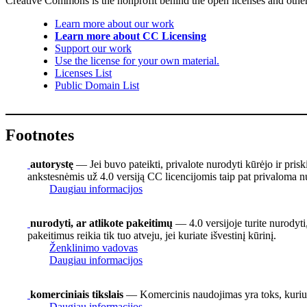
Creative Commons is the nonprofit behind the open licenses and other le
Learn more about our work
Learn more about CC Licensing
Support our work
Use the license for your own material.
Licenses List
Public Domain List
Footnotes
autorystę
— Jei buvo pateikti, privalote nurodyti kūrėjo ir pris
ankstesnėmis už 4.0 versiją CC licencijomis taip pat privaloma nu
Daugiau informacijos
nurodyti, ar atlikote pakeitimų
— 4.0 versijoje turite nurodyti,
pakeitimus reikia tik tuo atveju, jei kuriate išvestinį kūrinį.
Ženklinimo vadovas
Daugiau informacijos
komerciniais tikslais
— Komercinis naudojimas yra toks, kuriuo
Daugiau informacijos