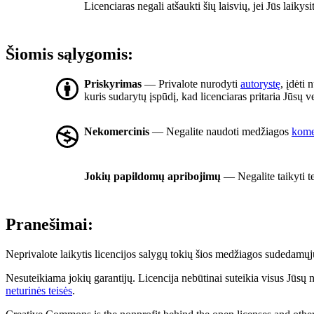
Licenciaras negali atšaukti šių laisvių, jei Jūs laikysi
Šiomis sąlygomis:
Priskyrimas
— Privalote nurodyti
autorystę
, įdėti 
kuris sudarytų įspūdį, kad licenciaras pritaria Jūsų
Nekomercinis
— Negalite naudoti medžiagos
komer
Jokių papildomų apribojimų
— Negalite taikyti t
Pranešimai:
Neprivalote laikytis licencijos salygų tokių šios medžiagos sudedamųjų 
Nesuteikiama jokių garantijų. Licencija nebūtinai suteikia visus Jūsų 
neturinės teisės
.