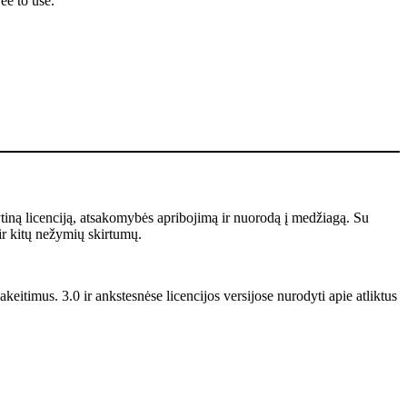
ee to use.
ytiną licenciją, atsakomybės apribojimą ir nuorodą į medžiagą. Su
ir kitų nežymių skirtumų.
keitimus. 3.0 ir ankstesnėse licencijos versijose nurodyti apie atliktus