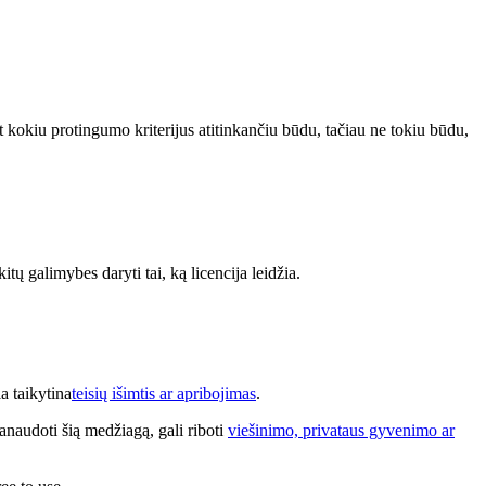
bet kokiu protingumo kriterijus atitinkančiu būdu, tačiau ne tokiu būdu,
kitų galimybes daryti tai, ką licencija leidžia.
a taikytina
teisių išimtis ar apribojimas
.
anaudoti šią medžiagą, gali riboti
viešinimo, privataus gyvenimo ar