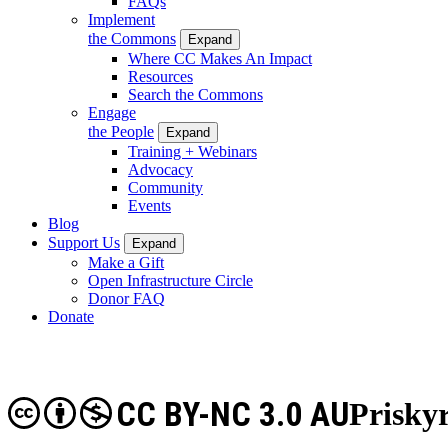
FAQs
Implement
the Commons
Expand
Where CC Makes An Impact
Resources
Search the Commons
Engage
the People
Expand
Training + Webinars
Advocacy
Community
Events
Blog
Support Us
Expand
Make a Gift
Open Infrastructure Circle
Donor FAQ
Donate
CC BY-NC 3.0 AU
Prisky