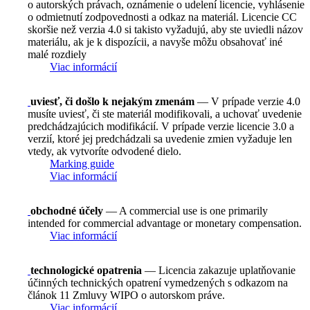
o autorských právach, oznámenie o udelení licencie, vyhlásenie
o odmietnutí zodpovednosti a odkaz na materiál. Licencie CC
skoršie než verzia 4.0 si takisto vyžadujú, aby ste uviedli názov
materiálu, ak je k dispozícii, a navyše môžu obsahovať iné
malé rozdiely
Viac informácií
uviesť, či došlo k nejakým zmenám
— V prípade verzie 4.0
musíte uviesť, či ste materiál modifikovali, a uchovať uvedenie
predchádzajúcich modifikácií. V prípade verzie licencie 3.0 a
verzií, ktoré jej predchádzali sa uvedenie zmien vyžaduje len
vtedy, ak vytvoríte odvodené dielo.
Marking guide
Viac informácií
obchodné účely
— A commercial use is one primarily
intended for commercial advantage or monetary compensation.
Viac informácií
technologické opatrenia
— Licencia zakazuje uplatňovanie
účinných technických opatrení vymedzených s odkazom na
článok 11 Zmluvy WIPO o autorskom práve.
Viac informácií