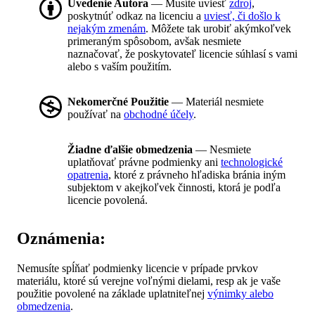
Uvedenie Autora
— Musíte uviesť
zdroj
,
poskytnúť odkaz na licenciu a
uviesť, či došlo k
nejakým zmenám
. Môžete tak urobiť akýmkoľvek
primeraným spôsobom, avšak nesmiete
naznačovať, že poskytovateľ licencie súhlasí s vami
alebo s vaším použitím.
Nekomerčné Použitie
— Materiál nesmiete
používať na
obchodné účely
.
Žiadne ďalšie obmedzenia
— Nesmiete
uplatňovať právne podmienky ani
technologické
opatrenia
, ktoré z právneho hľadiska bránia iným
subjektom v akejkoľvek činnosti, ktorá je podľa
licencie povolená.
Oznámenia:
Nemusíte spĺňať podmienky licencie v prípade prvkov
materiálu, ktoré sú verejne voľnými dielami, resp ak je vaše
použitie povolené na základe uplatniteľnej
výnimky alebo
obmedzenia
.