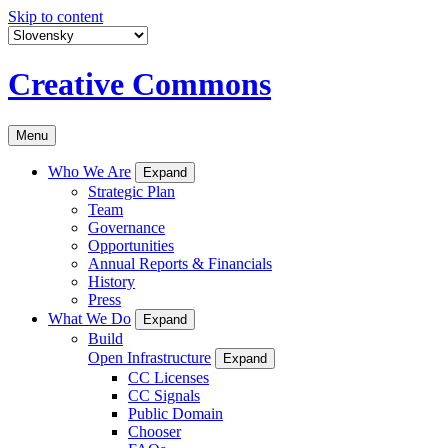
Skip to content
Creative Commons
Menu
Who We Are
Expand
Strategic Plan
Team
Governance
Opportunities
Annual Reports & Financials
History
Press
What We Do
Expand
Build
Open Infrastructure
Expand
CC Licenses
CC Signals
Public Domain
Chooser