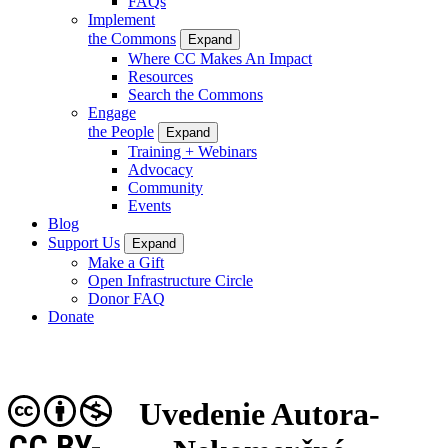
FAQs
Implement
the Commons
Expand
Where CC Makes An Impact
Resources
Search the Commons
Engage
the People
Expand
Training + Webinars
Advocacy
Community
Events
Blog
Support Us
Expand
Make a Gift
Open Infrastructure Circle
Donor FAQ
Donate
Uvedenie Autora-
CC BY-