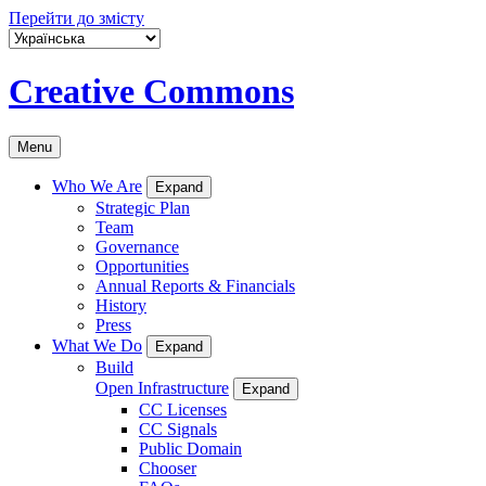
Перейти до змісту
Creative Commons
Menu
Who We Are
Expand
Strategic Plan
Team
Governance
Opportunities
Annual Reports & Financials
History
Press
What We Do
Expand
Build
Open Infrastructure
Expand
CC Licenses
CC Signals
Public Domain
Chooser