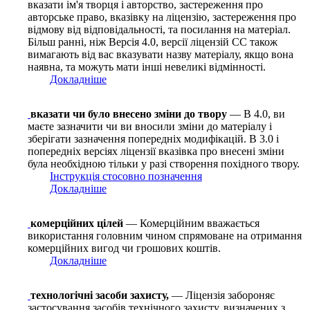
вказати ім'я творця і авторство, застереження про
авторське право, вказівку на ліцензію, застереження про
відмову від відповідальності, та посилання на матеріал.
Більш ранні, ніж Версія 4.0, версії ліцензій CC також
вимагають від вас вказувати назву матеріалу, якщо вона
наявна, та можуть мати інші невеликі відмінності.
Докладніше
вказати чи було внесено зміни до твору
— В 4.0, ви
маєте зазначити чи ви вносили зміни до матеріалу і
зберігати зазначення попередніх модифікацій. В 3.0 і
попередніх версіях ліцензії вказівка про внесені зміни
була необхідною тільки у разі створення похідного твору.
Інструкція стосовно позначення
Докладніше
комерційних цілей
— Комерційним вважається
використання головним чином спрямоване на отримання
комерційних вигод чи грошових коштів.
Докладніше
технологічні засоби захисту,
— Ліцензія забороняє
застосування засобів технічного захисту, визначених з