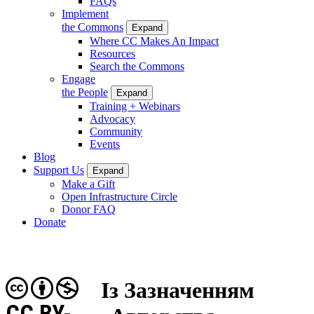
FAQs
Implement
the Commons
Expand
Where CC Makes An Impact
Resources
Search the Commons
Engage
the People
Expand
Training + Webinars
Advocacy
Community
Events
Blog
Support Us
Expand
Make a Gift
Open Infrastructure Circle
Donor FAQ
Donate
Із Зазначенням
CC BY-