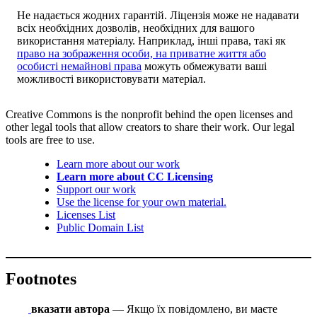
Не надається жодних гарантій. Ліцензія може не надавати
всіх необхідних дозволів, необхідних для вашого
використання матеріалу. Наприклад, інші права, такі як
право на зображення особи, на приватне життя або
особисті немайнові права
можуть обмежувати ваші
можливості використовувати матеріал.
Creative Commons is the nonprofit behind the open licenses and
other legal tools that allow creators to share their work. Our legal
tools are free to use.
Learn more about our work
Learn more about CC Licensing
Support our work
Use the license for your own material.
Licenses List
Public Domain List
Footnotes
вказати автора
— Якщо їх повідомлено, ви маєте