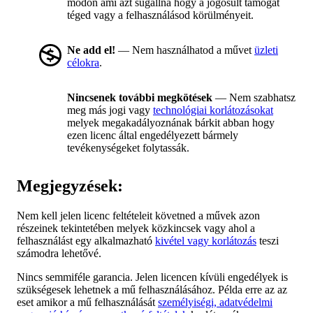
módon ami azt sugallná hogy a jogosult támogat
téged vagy a felhasználásod körülményeit.
Ne add el!
— Nem használhatod a művet
üzleti
célokra
.
Nincsenek további megkötések
— Nem szabhatsz
meg más jogi vagy
technológiai korlátozásokat
melyek megakadályoznának bárkit abban hogy
ezen licenc által engedélyezett bármely
tevékenységeket folytassák.
Megjegyzések:
Nem kell jelen licenc feltételeit követned a művek azon
részeinek tekintetében melyek közkincsek vagy ahol a
felhasználást egy alkalmazható
kivétel vagy korlátozás
teszi
számodra lehetővé.
Nincs semmiféle garancia. Jelen licencen kívüli engedélyek is
szükségesek lehetnek a mű felhasználásához. Példa erre az az
eset amikor a mű felhasználását
személyiségi, adatvédelmi