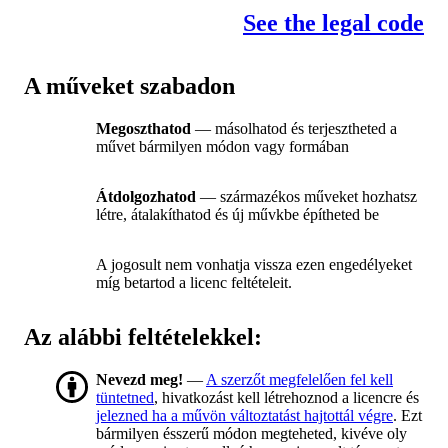
See the legal code
A műveket szabadon
Megoszthatod
— másolhatod és terjesztheted a
művet bármilyen módon vagy formában
Átdolgozhatod
— származékos műveket hozhatsz
létre, átalakíthatod és új művkbe építheted be
A jogosult nem vonhatja vissza ezen engedélyeket
míg betartod a licenc feltételeit.
Az alábbi feltételekkel:
Nevezd meg!
—
A szerzőt megfelelően fel kell
tüntetned
, hivatkozást kell létrehoznod a licencre és
jelezned ha a művön változtatást hajtottál végre
. Ezt
bármilyen ésszerű módon megteheted, kivéve oly