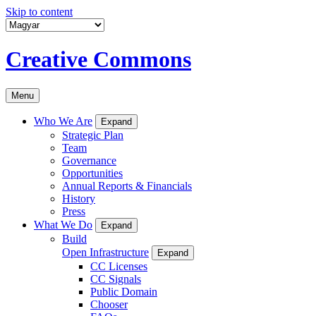
Skip to content
Creative Commons
Menu
Who We Are
Expand
Strategic Plan
Team
Governance
Opportunities
Annual Reports & Financials
History
Press
What We Do
Expand
Build
Open Infrastructure
Expand
CC Licenses
CC Signals
Public Domain
Chooser