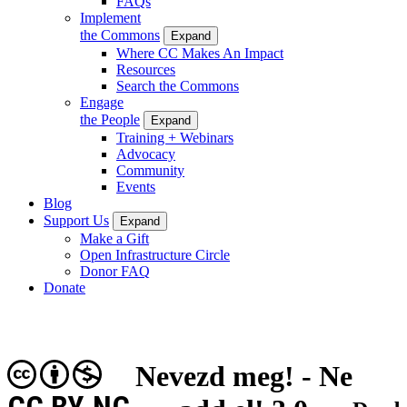
FAQs
Implement
the Commons
Expand
Where CC Makes An Impact
Resources
Search the Commons
Engage
the People
Expand
Training + Webinars
Advocacy
Community
Events
Blog
Support Us
Expand
Make a Gift
Open Infrastructure Circle
Donor FAQ
Donate
Nevezd meg! - Ne