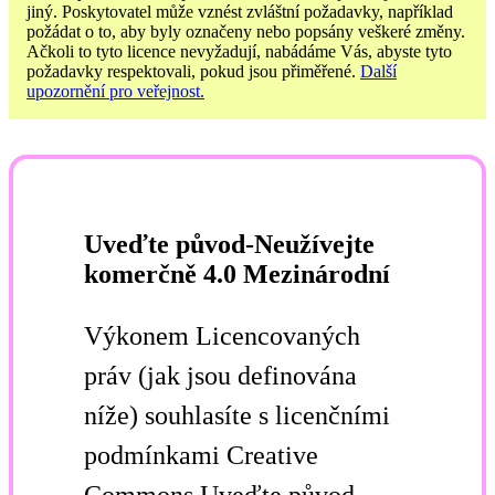
jiný. Poskytovatel může vznést zvláštní požadavky, například
požádat o to, aby byly označeny nebo popsány veškeré změny.
Ačkoli to tyto licence nevyžadují, nabádáme Vás, abyste tyto
požadavky respektovali, pokud jsou přiměřené.
Další
upozornění pro veřejnost.
Uveďte původ-Neužívejte
komerčně 4.0 Mezinárodní
Výkonem Licencovaných
práv (jak jsou definována
níže) souhlasíte s licenčními
podmínkami Creative
Commons Uveďte původ-