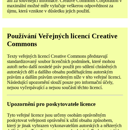
ani za související informace. Creative Commons Corporation v
maximální možné míře vylučuje veškerou odpovědnost za
újmu, která vznikne v důsledku jejich použití.
Používání Veřejných licencí Creative
Commons
Texty veřejných licencí Creative Commons představují
standardizovaný soubor licenčních podmínek, které mohou
autoři nebo další nositelé práv použít pro sdílení chráněných
autorských děl a dalšího obsahu podléhajícímu autorským
právům a dalším právům uvedeným níže v této veřejné licenci.
Následující upozornění slouží pouze pro informační účely,
nejsou vyčerpávající a nejsou součástí těchto licencí.
Upozornění pro poskytovatele licence
Tyto veřejné licence jsou určeny osobám oprávněným
poskytovat veřejnosti oprávnění k užití obsahu způsobem,
který je jinak vyhrazen vykonavatelům autorských a některých