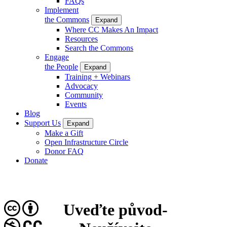
FAQs
Implement
the Commons
Expand
Where CC Makes An Impact
Resources
Search the Commons
Engage
the People
Expand
Training + Webinars
Advocacy
Community
Events
Blog
Support Us
Expand
Make a Gift
Open Infrastructure Circle
Donor FAQ
Donate
Uveďte původ-
CC