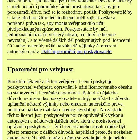
dalších práv. Tyto licence jsou neodvolatelné. Poskytovatelé by
si měli licenční podmínky řádně prostudovat tak, aby jim
porozuměli dříve, než se je rozhodnou použít. Poskytovatelé by
si také před použitím těchto licencí měli zajistit veškerá
potřebná práva tak, aby mohla veřejnost dílo užít
předpokládaným způsobem. Poskytovatelé by měli
jednoznačně označit veškerý obsah, na který se licence
nevztahují, a to včetně dalších děl poskytnutých pod licencemi
CC nebo materiály užité na základě výjimky či omezení
autorských práv.
Další upozornění pro poskytovatele.
Upozornění pro veřejnost
Použitím některé z těchto veřejných licencí poskytuje
poskytovatel veřejnosti oprávnění k užití licencovaného obsahu
za stanovených licenčních podmínek. Pokud z nějakého
důvodu není souhlas poskytovatele nutný, například z důvodu
uplatnění některé výjimky nebo omezení autorského práva,
potom se na dané užití tato licence nevztahuje. Na základě
těchto licencí jsou poskytována pouze oprávnění k výkonu
autorských a některých dalších práv, která je poskytovatel
oprávněn poskytovat. Užití licencovaného obsahu může být
přesto omezeno z dalších důvodů, například proto, že nositelem
autorských, či dalších práv k němu se vztahujících, je někdo