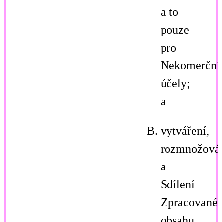
a to
pouze
pro
Nekomerční
účely;
a
vytváření,
rozmnožová
a
Sdílení
Zpracované
obsahu