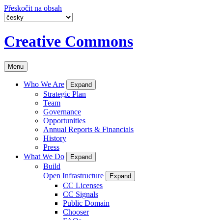
Přeskočit na obsah
Creative Commons
Menu
Who We Are
Expand
Strategic Plan
Team
Governance
Opportunities
Annual Reports & Financials
History
Press
What We Do
Expand
Build
Open Infrastructure
Expand
CC Licenses
CC Signals
Public Domain
Chooser