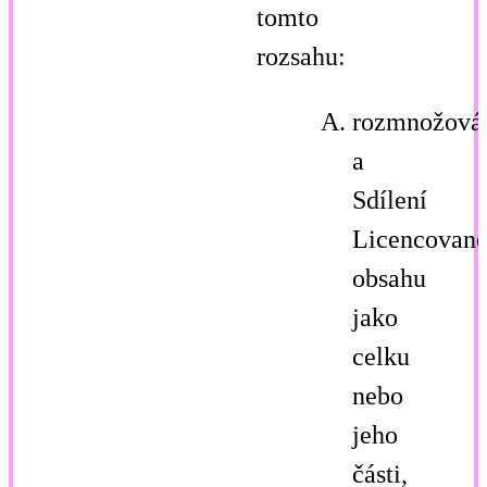
tomto
rozsahu:
rozmnožová
a
Sdílení
Licencovan
obsahu
jako
celku
nebo
jeho
části,