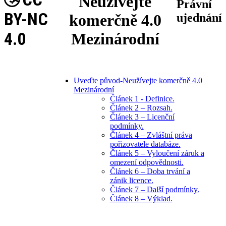
Neužívejte
Právní
BY-NC
komerčně 4.0
ujednání
4.0
Mezinárodní
Uveďte původ-Neužívejte komerčně 4.0
Mezinárodní
Článek 1 - Definice.
Článek 2 – Rozsah.
Článek 3 – Licenční
podmínky.
Článek 4 – Zvláštní práva
pořizovatele databáze.
Článek 5 – Vyloučení záruk a
omezení odpovědnosti.
Článek 6 – Doba trvání a
zánik licence.
Článek 7 – Další podmínky.
Článek 8 – Výklad.