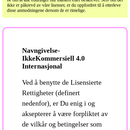
ikke er påkrevd av våre lisenser, er du oppfordret til å etterleve
disse anmodningene dersom de er rimelige.
Navngivelse-
IkkeKommersiell 4.0
Internasjonal
Ved å benytte de Lisensierte
Rettigheter (definert
nedenfor), er Du enig i og
aksepterer å være forpliktet av
de vilkår og betingelser som