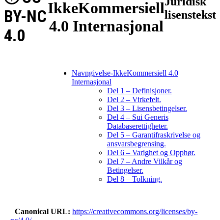
Juridisk
IkkeKommersiell
BY-NC
lisenstekst
4.0 Internasjonal
4.0
Navngivelse-IkkeKommersiell 4.0
Internasjonal
Del 1 – Definisjoner.
Del 2 – Virkefelt.
Del 3 – Lisensbetingelser.
Del 4 – Sui Generis
Databaserettigheter.
Del 5 – Garantifraskrivelse og
ansvarsbegrensing.
Del 6 – Varighet og Opphør.
Del 7 – Andre Vilkår og
Betingelser.
Del 8 – Tolkning.
Canonical URL
https://creativecommons.org/licenses/by-