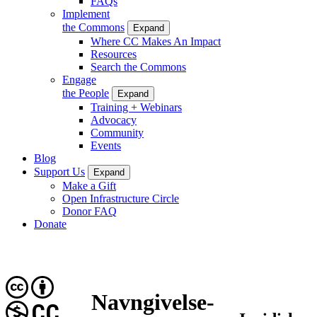
FAQs
Implement
the Commons
Expand
Where CC Makes An Impact
Resources
Search the Commons
Engage
the People
Expand
Training + Webinars
Advocacy
Community
Events
Blog
Support Us
Expand
Make a Gift
Open Infrastructure Circle
Donor FAQ
Donate
Navngivelse-
CC