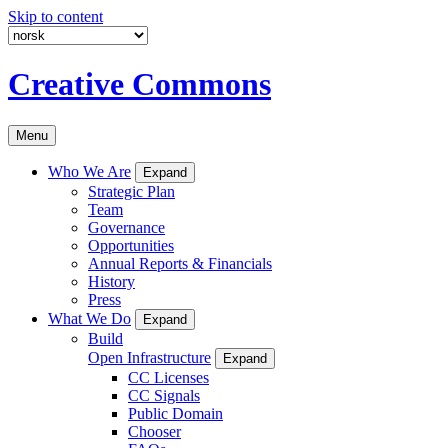
Skip to content
Creative Commons
Menu
Who We Are
Expand
Strategic Plan
Team
Governance
Opportunities
Annual Reports & Financials
History
Press
What We Do
Expand
Build
Open Infrastructure
Expand
CC Licenses
CC Signals
Public Domain
Chooser