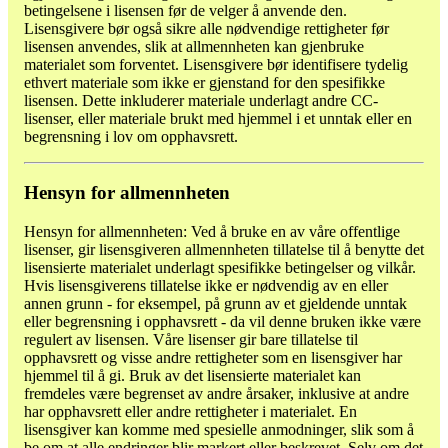
betingelsene i lisensen før de velger å anvende den.
Lisensgivere bør også sikre alle nødvendige rettigheter før
lisensen anvendes, slik at allmennheten kan gjenbruke
materialet som forventet. Lisensgivere bør identifisere tydelig
ethvert materiale som ikke er gjenstand for den spesifikke
lisensen. Dette inkluderer materiale underlagt andre CC-
lisenser, eller materiale brukt med hjemmel i et unntak eller en
begrensning i lov om opphavsrett.
Hensyn for allmennheten
Hensyn for allmennheten: Ved å bruke en av våre offentlige
lisenser, gir lisensgiveren allmennheten tillatelse til å benytte det
lisensierte materialet underlagt spesifikke betingelser og vilkår.
Hvis lisensgiverens tillatelse ikke er nødvendig av en eller
annen grunn - for eksempel, på grunn av et gjeldende unntak
eller begrensning i opphavsrett - da vil denne bruken ikke være
regulert av lisensen. Våre lisenser gir bare tillatelse til
opphavsrett og visse andre rettigheter som en lisensgiver har
hjemmel til å gi. Bruk av det lisensierte materialet kan
fremdeles være begrenset av andre årsaker, inklusive at andre
har opphavsrett eller andre rettigheter i materialet. En
lisensgiver kan komme med spesielle anmodninger, slik som å
be om at alle endringer blir markert eller beskrevet. Selv om det