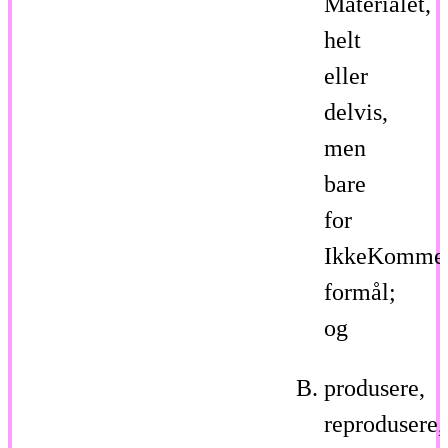
Materialet,
helt
eller
delvis,
men
bare
for
IkkeKommer
formål;
og
produsere,
reprodusere,