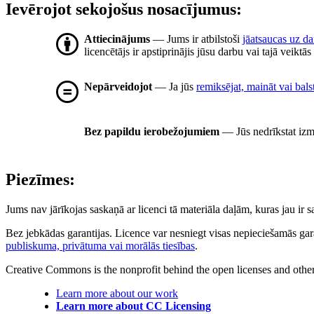
Ievērojot sekojošus nosacījumus:
Attiecinājums
— Jums ir atbilstoši
jāatsaucas uz d
licencētājs ir apstiprinājis jūsu darbu vai tajā veiktā
Nepārveidojot
— Ja jūs
remiksējat, maināt vai bals
Bez papildu ierobežojumiem
— Jūs nedrīkstat izm
Piezīmes:
Jums nav jārīkojas saskaņā ar licenci tā materiāla daļām, kuras jau ir
Bez jebkādas garantijas. Licence var nesniegt visas nepieciešamās gar
publiskuma, privātuma vai morālās tiesības
.
Creative Commons is the nonprofit behind the open licenses and other le
Learn more about our work
Learn more about CC Licensing