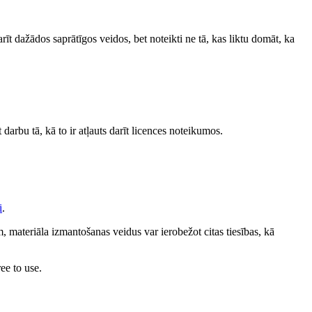
darīt dažādos saprātīgos veidos, bet noteikti ne tā, kas liktu domāt, ka
 darbu tā, kā to ir atļauts darīt licences noteikumos.
i
.
 materiāla izmantošanas veidus var ierobežot citas tiesības, kā
ee to use.