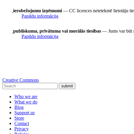
ierobežojumu izņēmumi
— CC licences neietekmē lietotāju t
Papildu informācija
publiskuma, privātuma vai morālās tiesības
— Jums var būt nep
Papildu informācija
Creative Commons
submit
Who we are
What we do
Blog
Support us
Store
Contact
Privacy