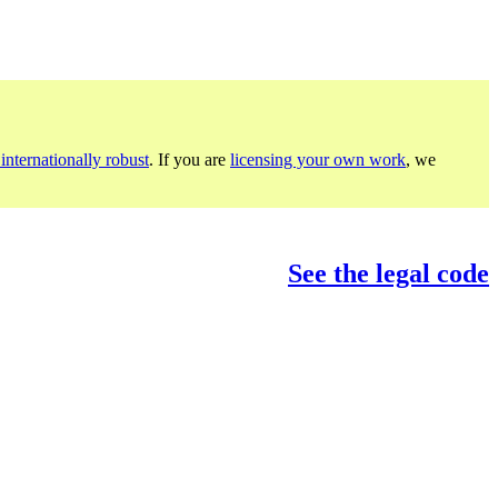
internationally robust
. If you are
licensing your own work
, we
See the legal code