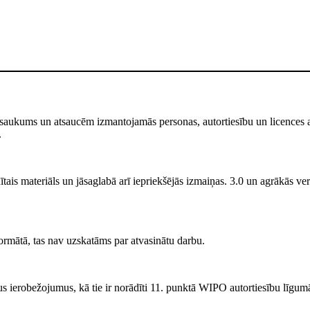
saukums un atsaucēm izmantojamās personas, autortiesību un licences atr
.
ais materiāls un jāsaglabā arī iepriekšējās izmaiņas. 3.0 un agrākās versi
rmātā, tas nav uzskatāms par atvasinātu darbu.
s ierobežojumus, kā tie ir norādīti 11. punktā WIPO autortiesību līgum