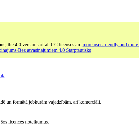
ons, the 4.0 versions of all CC licenses are
more user-friendly and more 
cinājums-Bez atvasinājumiem 4.0 Starptautisks
nl/
idē un formātā jebkurām vajadzībām, arī komerciāli.
at šos licences noteikumus.