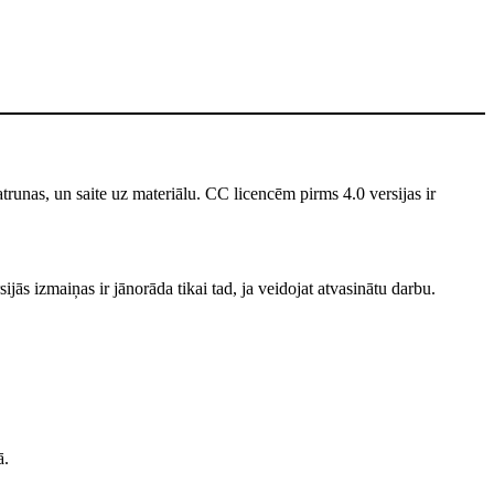
unas, un saite uz materiālu. CC licencēm pirms 4.0 versijas ir
jās izmaiņas ir jānorāda tikai tad, ja veidojat atvasinātu darbu.
ā.