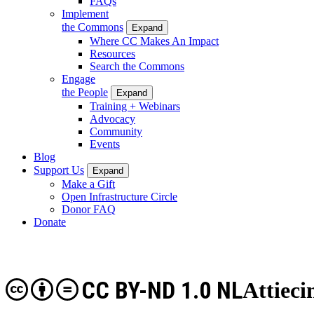
FAQs
Implement
the Commons
Expand
Where CC Makes An Impact
Resources
Search the Commons
Engage
the People
Expand
Training + Webinars
Advocacy
Community
Events
Blog
Support Us
Expand
Make a Gift
Open Infrastructure Circle
Donor FAQ
Donate
CC BY-ND 1.0 NL
Attiec