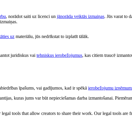
arbu
, norādot saiti uz licenci un
jānorāda veiktās izmaiņas
. Jūs varat to 
s izmaiņas.
tāties uz
materiālu, jūs nedrīkstat to izplatīt tālāk.
antot juridiskus vai
tehniskus ierobežojumus
, kas citiem traucē izmantot
 sabiedrības īpašums, vai gadījumos, kad ir spēkā
ierobežojumu izņēmum
antijas, kuras jums var būt nepieciešamas darba izmantošanai. Piemēram,
gal tools that allow creators to share their work. Our legal tools are fr