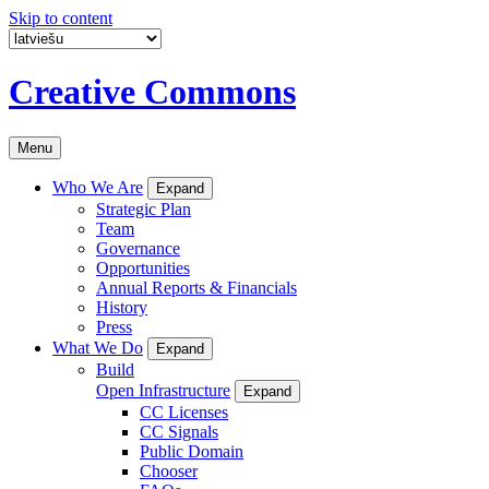
Skip to content
Creative Commons
Menu
Who We Are
Expand
Strategic Plan
Team
Governance
Opportunities
Annual Reports & Financials
History
Press
What We Do
Expand
Build
Open Infrastructure
Expand
CC Licenses
CC Signals
Public Domain
Chooser