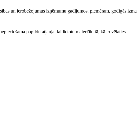
iesības un ierobežojumus izņēmumu gadījumos, piemēram, godīgās izma
ieciešama papildu atļauja, lai lietotu materiālu tā, kā to vēlaties.