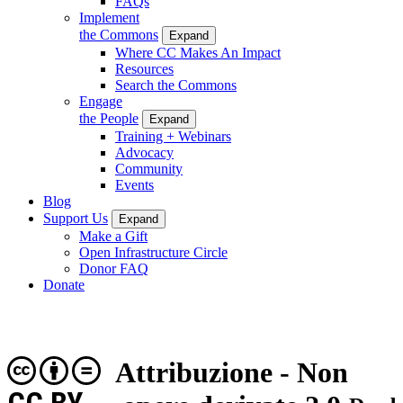
FAQs
Implement
the Commons
Expand
Where CC Makes An Impact
Resources
Search the Commons
Engage
the People
Expand
Training + Webinars
Advocacy
Community
Events
Blog
Support Us
Expand
Make a Gift
Open Infrastructure Circle
Donor FAQ
Donate
Attribuzione - Non