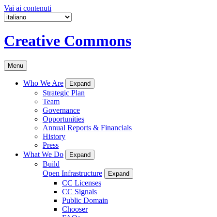
Vai ai contenuti
Creative Commons
Menu
Who We Are
Expand
Strategic Plan
Team
Governance
Opportunities
Annual Reports & Financials
History
Press
What We Do
Expand
Build
Open Infrastructure
Expand
CC Licenses
CC Signals
Public Domain
Chooser