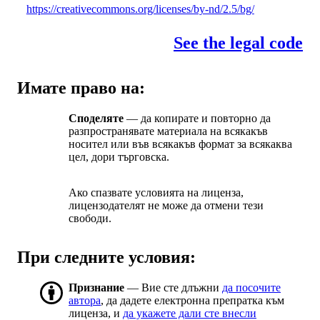
https://creativecommons.org/licenses/by-nd/2.5/bg/
See the legal code
Имате право на:
Споделяте
— да копирате и повторно да
разпространявате материала на всякакъв
носител или във всякакъв формат за всякаква
цел, дори търговска.
Ако спазвате условията на лиценза,
лицензодателят не може да отмени тези
свободи.
При следните условия:
Признание
— Вие сте длъжни
да посочите
автора
, да дадете електронна препратка към
лиценза, и
да укажете дали сте внесли