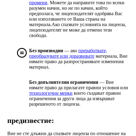
промени
. Можете да направите това по всеки
разумен начин, но не по начин, който
предполага, че лицензодателят одобрява Вас
или използването от Ваша страна на
материала.Ако спазвате условията на лиценза,
лицензодателят не може да отмени тези
свободи.
Без производни
— ако
преработвате,
преобразувате или доразвивате
материала, Вие
нямате право да разпространявате изменения
материал.
Без допълнителни ограничения
— Вие
нямате право да прилагате правни условия или
технологични мерки
които създават правни
ограничения за други лица да извършват
разрешеното от лиценза.
предизвестие:
Вие не сте длъжни да спазвате лиценза по отношение на