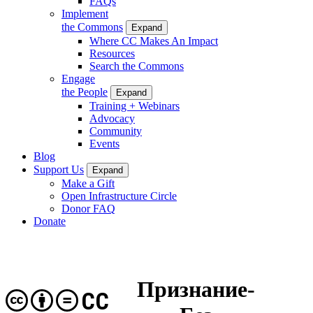
FAQs
Implement
the Commons
Expand
Where CC Makes An Impact
Resources
Search the Commons
Engage
the People
Expand
Training + Webinars
Advocacy
Community
Events
Blog
Support Us
Expand
Make a Gift
Open Infrastructure Circle
Donor FAQ
Donate
Признание-
CC