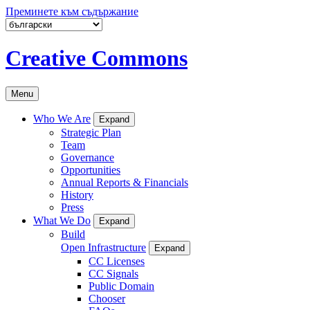
Преминете към съдържание
Creative Commons
Menu
Who We Are
Expand
Strategic Plan
Team
Governance
Opportunities
Annual Reports & Financials
History
Press
What We Do
Expand
Build
Open Infrastructure
Expand
CC Licenses
CC Signals
Public Domain
Chooser