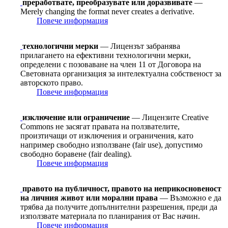
преработвате, преобразувате или доразвивате
—
Merely changing the format never creates a derivative.
Повече информация
технологични мерки
— Лицензът забранява
прилагането на ефективни технологични мерки,
определени с позоваване на член 11 от Договорa на
Световната организация за интелектуална собственост за
авторското право.
Повече информация
изключение или ограничение
— Лицензите Creative
Commons не засягат правата на ползвателите,
произтичащи от изключения и ограничения, като
например свободно използване (fair use), допустимо
свободно боравене (fair dealing).
Повече информация
правото на публичност, правото на неприкосновеност
на личния живот или морални права
— Възможно е да
трябва да получите допълнителни разрешения, преди да
използвате материала по планирания от Вас начин.
Повече информация