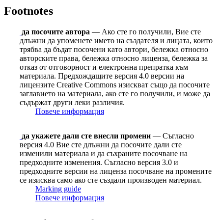
Footnotes
да посочите автора
— Ако сте го получили, Вие сте
длъжни да упоменете името на създателя и лицата, които
трябва да бъдат посочени като автори, бележка относно
авторските права, бележка относно лиценза, бележка за
отказ от отговорност и електронна препратка към
материала. Предхождащите версия 4.0 версии на
лицензите Сreative Сommons изискват също да посочите
заглавието на материала, ако сте го получили, и може да
съдържат други леки различия.
Повече информация
да укажете дали сте внесли промени
— Съгласно
версия 4.0 Вие сте длъжни да посочите дали сте
изменили материала и да съхраните посочване на
предходните изменения. Съгласно версия 3.0 и
предходните версии на лиценза посочване на промените
се изисква само ако сте създали производен материал.
Marking guide
Повече информация