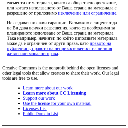
елементи от материала, които са обществено достояние,
или когато използването от Ваша страна на материала е
разрешено от приложимо
изключение или ограничение
.
Не се дават никакви гаранции. Възможно е лицензът да
не Ви дава всички разрешения, които са необходими за
планираното използване от Ваша страна на материала.
Така например, начинът, по който използвате материала,
може да е ограничен от други права, като
правото на
публичност, правото на неприкосновеност на личния
живот или морални права
.
Creative Commons is the nonprofit behind the open licenses and
other legal tools that allow creators to share their work. Our legal
tools are free to use.
Learn more about our work
Learn more about CC Licensing
Support our work
Use the license for your own material.
Licenses List
Public Domain List