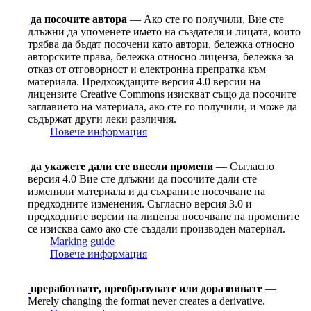
да посочите автора
— Ако сте го получили, Вие сте
длъжни да упоменете името на създателя и лицата, които
трябва да бъдат посочени като автори, бележка относно
авторските права, бележка относно лиценза, бележка за
отказ от отговорност и електронна препратка към
материала. Предхождащите версия 4.0 версии на
лицензите Сreative Сommons изискват също да посочите
заглавието на материала, ако сте го получили, и може да
съдържат други леки различия.
Повече информация
да укажете дали сте внесли промени
— Съгласно
версия 4.0 Вие сте длъжни да посочите дали сте
изменили материала и да съхраните посочване на
предходните изменения. Съгласно версия 3.0 и
предходните версии на лиценза посочване на промените
се изисква само ако сте създали производен материал.
Marking guide
Повече информация
преработвате, преобразувате или доразвивате
—
Merely changing the format never creates a derivative.