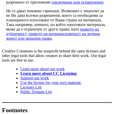
разрешено от приложимо
изключение или ограничение
.
Не се дават никакви гаранции. Възможно е лицензът да
не Ви дава всички разрешения, които са необходими за
планираното използване от Ваша страна на материала.
Така например, начинът, по който използвате материала,
може да е ограничен от други права, като
правото на
публичност, правото на неприкосновеност на личния
живот или морални права
.
Creative Commons is the nonprofit behind the open licenses and
other legal tools that allow creators to share their work. Our legal
tools are free to use.
Learn more about our work
Learn more about CC Licensing
Support our work
Use the license for your own material.
Licenses List
Public Domain List
Footnotes