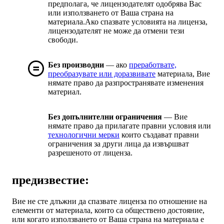
предполага, че лицензодателят одобрява Вас
или използването от Ваша страна на
материала.Ако спазвате условията на лиценза,
лицензодателят не може да отмени тези
свободи.
Без производни
— ако
преработвате,
преобразувате или доразвивате
материала, Вие
нямате право да разпространявате изменения
материал.
Без допълнителни ограничения
— Вие
нямате право да прилагате правни условия или
технологични мерки
които създават правни
ограничения за други лица да извършват
разрешеното от лиценза.
предизвестие:
Вие не сте длъжни да спазвате лиценза по отношение на
елементи от материала, които са обществено достояние,
или когато използването от Ваша страна на материала е