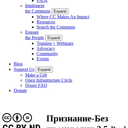
FAQs
Implement
the Commons
Expand
Where CC Makes An Impact
Resources
Search the Commons
Engage
the People
Expand
Training + Webinars
Advocacy
Community
Events
Blog
Support Us
Expand
Make a Gift
Open Infrastructure Circle
Donor FAQ
Donate
Признание-Без