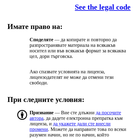
See the legal code
Имате право на:
Споделяте
— да копирате и повторно да
разпространявате материала на всякакъв
носител или във всякакъв формат за всякаква
цел, дори търговска.
Ако спазвате условията на лиценза,
лицензодателят не може да отмени тези
свободи.
При следните условия:
Признание
— Вие сте длъжни
да посочите
автора
, да дадете електронна препратка към
лиценза, и
да укажете дали сте внесли
промени
. Можете да направите това по всеки
разумен начин, но не по начин, който