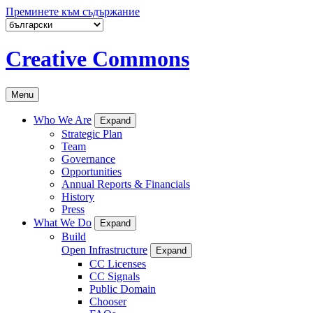
Преминете към съдържание
Creative Commons
Menu
Who We Are
Expand
Strategic Plan
Team
Governance
Opportunities
Annual Reports & Financials
History
Press
What We Do
Expand
Build
Open Infrastructure
Expand
CC Licenses
CC Signals
Public Domain
Chooser