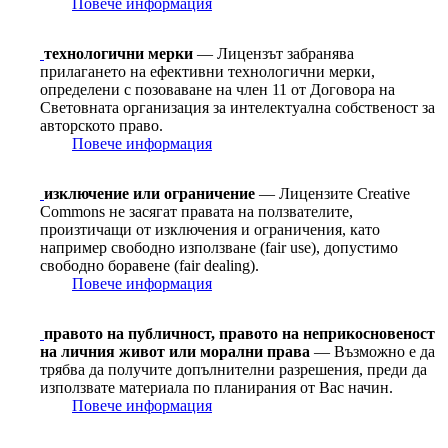
Повече информация
технологични мерки
— Лицензът забранява
прилагането на ефективни технологични мерки,
определени с позоваване на член 11 от Договорa на
Световната организация за интелектуална собственост за
авторското право.
Повече информация
изключение или ограничение
— Лицензите Creative
Commons не засягат правата на ползвателите,
произтичащи от изключения и ограничения, като
например свободно използване (fair use), допустимо
свободно боравене (fair dealing).
Повече информация
правото на публичност, правото на неприкосновеност
на личния живот или морални права
— Възможно е да
трябва да получите допълнителни разрешения, преди да
използвате материала по планирания от Вас начин.
Повече информация