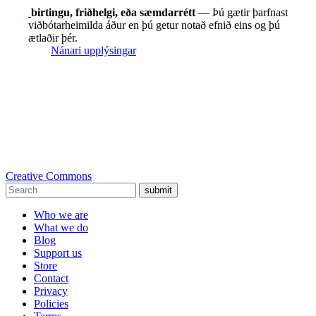
birtingu, friðhelgi, eða sæmdarrétt
— Þú gætir þarfnast
viðbótarheimilda áður en þú getur notað efnið eins og þú
ætlaðir þér.
Nánari upplýsingar
Creative Commons
submit
Who we are
What we do
Blog
Support us
Store
Contact
Privacy
Policies