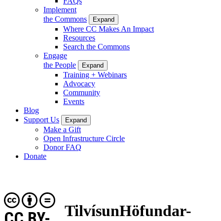
FAQs
Implement
the Commons
Expand
Where CC Makes An Impact
Resources
Search the Commons
Engage
the People
Expand
Training + Webinars
Advocacy
Community
Events
Blog
Support Us
Expand
Make a Gift
Open Infrastructure Circle
Donor FAQ
Donate
TilvísunHöfundar-
CC BY-