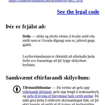
https://creativecommons.org/licenses/by-nd/2.5/ca/
See the legal code
Þér er frjálst að:
Deila
— afrita og dreifa efninu á hvaða sniði eða
miðli sem er í hvaða tilgangi sem er, jafnvel gegn
gjaldi.
Leyfisveitandanum er óheimilt að afturkalla þetta
frelsi svo framarlega að þú fylgir skilyrðum
leyfisins.
Samkvæmt eftirfarandi skilyrðum:
TilvísunHöfundar
— Þú verður að gefa upp
viðeigandi tilvísanir
, gefa upp tengil á notkunarleyfi,
og
gefa til kynna ef breytingar hafa verið gerðar
. Þú
mátt gera þetta á einhvern skynsamlegan hátt, en þó
ekki þannig að gefið sé til kynna að leyfisgjafinn