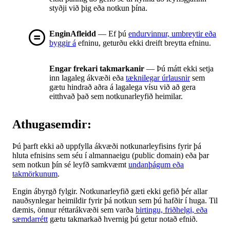
styðji við þig eða notkun þína.
EnginAfleidd
— Ef þú
endurvinnur, umbreytir eða
byggir á
efninu, geturðu ekki dreift breytta efninu.
Engar frekari takmarkanir
— Þú mátt ekki setja
inn lagaleg ákvæði eða
tæknilegar úrlausnir
sem
gætu hindrað aðra á lagalega vísu við að gera
eitthvað það sem notkunarleyfið heimilar.
Athugasemdir:
Þú þarft ekki að uppfylla ákvæði notkunarleyfisins fyrir þá
hluta efnisins sem séu í almannaeigu (public domain) eða þar
sem notkun þín sé leyfð samkvæmt
undanþágum eða
takmörkunum
.
Engin ábyrgð fylgir. Notkunarleyfið gæti ekki gefið þér allar
nauðsynlegar heimildir fyrir þá notkun sem þú hafðir í huga. Til
dæmis, önnur réttarákvæði sem varða
birtingu, friðhelgi, eða
sæmdarrétt
gætu takmarkað hvernig þú getur notað efnið.