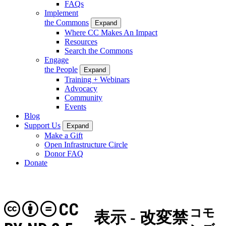
FAQs
Implement
the Commons
Expand
Where CC Makes An Impact
Resources
Search the Commons
Engage
the People
Expand
Training + Webinars
Advocacy
Community
Events
Blog
Support Us
Expand
Make a Gift
Open Infrastructure Circle
Donor FAQ
Donate
CC
コモ
表示 - 改変禁