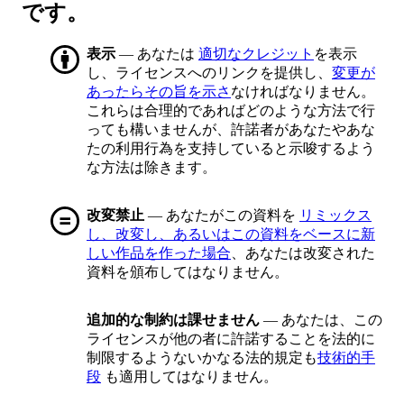
です。
表示
— あなたは
適切なクレジット
を表示
し、ライセンスへのリンクを提供し、
変更が
あったらその旨を示さ
なければなりません。
これらは合理的であればどのような方法で行
っても構いませんが、許諾者があなたやあな
たの利用行為を支持していると示唆するよう
な方法は除きます。
改変禁止
— あなたがこの資料を
リミックス
し、改変し、あるいはこの資料をベースに新
しい作品を作った場合
、あなたは改変された
資料を頒布してはなりません。
追加的な制約は課せません
— あなたは、この
ライセンスが他の者に許諾することを法的に
制限するようないかなる法的規定も
技術的手
段
も適用してはなりません。