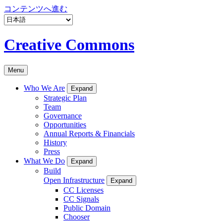
コンテンツへ進む
Creative Commons
Menu
Who We Are
Expand
Strategic Plan
Team
Governance
Opportunities
Annual Reports & Financials
History
Press
What We Do
Expand
Build
Open Infrastructure
Expand
CC Licenses
CC Signals
Public Domain
Chooser