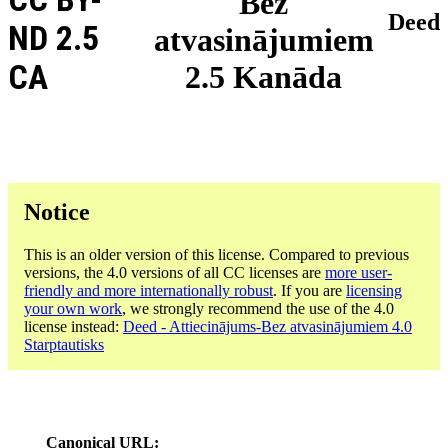
Bez
Deed
ND 2.5
atvasinājumiem
CA
2.5 Kanāda
Notice
This is an older version of this license. Compared to previous
versions, the 4.0 versions of all CC licenses are
more user-
friendly and more internationally robust
. If you are
licensing
your own work
, we strongly recommend the use of the 4.0
license instead:
Deed - Attiecinājums-Bez atvasinājumiem 4.0
Starptautisks
Canonical URL