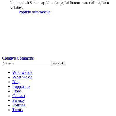
būt nepieciešama papildu atļauja, lai lietotu materiālu tā, kā to
vēlaties.
Papildu informācija
Creative Commons
submit
Who we are
What we do
Blog
Support us
Store
Contact
Privacy
Policies
Terms