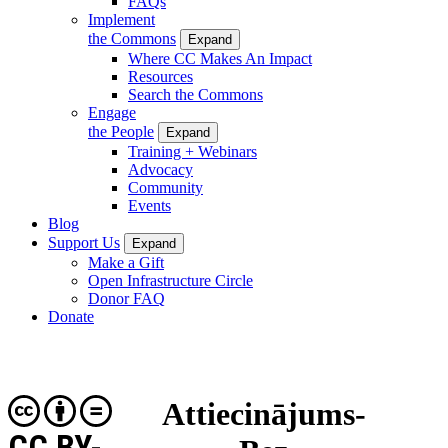
FAQs
Implement
the Commons
Expand
Where CC Makes An Impact
Resources
Search the Commons
Engage
the People
Expand
Training + Webinars
Advocacy
Community
Events
Blog
Support Us
Expand
Make a Gift
Open Infrastructure Circle
Donor FAQ
Donate
Attiecinājums-
CC BY-