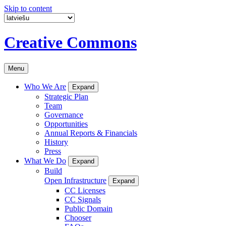
Skip to content
Creative Commons
Menu
Who We Are
Expand
Strategic Plan
Team
Governance
Opportunities
Annual Reports & Financials
History
Press
What We Do
Expand
Build
Open Infrastructure
Expand
CC Licenses
CC Signals
Public Domain
Chooser