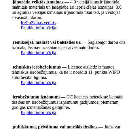
jānorāda veiktās izmaiņas
— 4.0 versijā jums ir jānorāda
mainītais materiāls un jāsaglabā arī iepriekšējās izmaiņas. 3.0
un agrākās versijās izmaiņas ir jānorāda tikai tad, ja veidojat
atvasinātu darbu.
Iezīmēšanas vednis
Papildu informācija
remiksējat, maināt vai balstāties uz
— Saglabājot darbu citā
formātā, tas nav uzskatāms par atvasinātu darbu.
Papildu informācija
tehniskus ierobežojumus
— Licence aizliedz izmantot
tehniskus ierobežojumus, kā tie ir norādīti 11. punktā WIPO
autortiesību līgumā.
Papildu informācija
ierobežojumu izņēmumi
— CC licences neietekmē lietotāju
tiesības un ierobežojumus izņēmumu gadījumos, piemēram,
godīgās izmantošanas gadījumā.
Papildu informācija
publiskuma, privātuma vai morālās tiesības
— Jums var