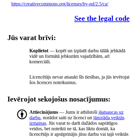
https://creativecommons.org/licenses/by-nd/2.5/ca/
See the legal code
Jūs varat brīvi:
Koplietot
— kopēt un izplatīt darbu tālāk jebkādā
vidē un formātā jebkurām vajadzībām, arī
komerciāli.
Licencētājs nevar atsaukt šīs tiesības, ja jūs ievērojat
šos licences noteikumus.
Ievērojot sekojošus nosacījumus:
Attiecinājums
— Jums ir atbilstoši
jāatsaucas uz
darbu
, norādot saiti uz licenci un
jānorāda veiktās
izmaiņas
. Jūs varat to darīt dažādos saprātīgos
veidos, bet noteikti ne tā, kas liktu domāt, ka
licencētājs ir apstiprinājis jūsu darbu vai tajā veiktās