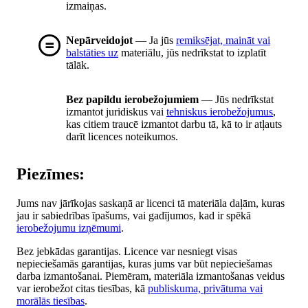
izmaiņas.
Nepārveidojot
— Ja jūs
remiksējat, maināt vai
balstāties uz
materiālu, jūs nedrīkstat to izplatīt
tālāk.
Bez papildu ierobežojumiem
— Jūs nedrīkstat
izmantot juridiskus vai
tehniskus ierobežojumus
,
kas citiem traucē izmantot darbu tā, kā to ir atļauts
darīt licences noteikumos.
Piezīmes:
Jums nav jārīkojas saskaņā ar licenci tā materiāla daļām, kuras
jau ir sabiedrības īpašums, vai gadījumos, kad ir spēkā
ierobežojumu izņēmumi
.
Bez jebkādas garantijas. Licence var nesniegt visas
nepieciešamās garantijas, kuras jums var būt nepieciešamas
darba izmantošanai. Piemēram, materiāla izmantošanas veidus
var ierobežot citas tiesības, kā
publiskuma, privātuma vai
morālās tiesības
.