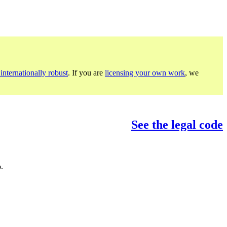
internationally robust
. If you are
licensing your own work
, we
See the legal code
.