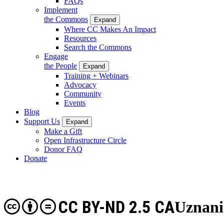
FAQs
Implement
the Commons
Expand
Where CC Makes An Impact
Resources
Search the Commons
Engage
the People
Expand
Training + Webinars
Advocacy
Community
Events
Blog
Support Us
Expand
Make a Gift
Open Infrastructure Circle
Donor FAQ
Donate
CC BY-ND 2.5 CA
Uznani