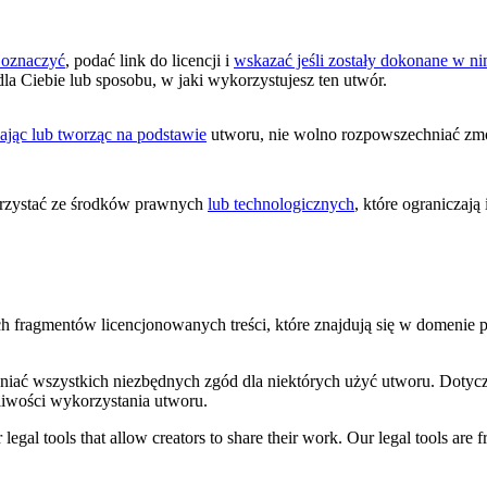
 oznaczyć
, podać link do licencji i
wskazać jeśli zostały dokonane w 
dla Ciebie lub sposobu, w jaki wykorzystujesz ten utwór.
ając lub tworząc na podstawie
utworu, nie wolno rozpowszechniać zmo
zystać ze środków prawnych
lub technologicznych
, które ograniczaj
ych fragmentów licencjonowanych treści, które znajdują się w domenie
niać wszystkich niezbędnych zgód dla niektórych użyć utworu. Dotycz
iwości wykorzystania utworu.
gal tools that allow creators to share their work. Our legal tools are fr