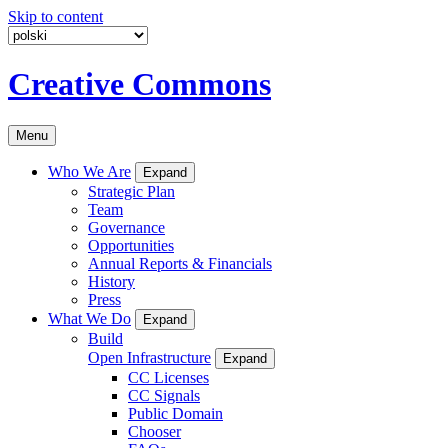
Skip to content
Creative Commons
Menu
Who We Are
Expand
Strategic Plan
Team
Governance
Opportunities
Annual Reports & Financials
History
Press
What We Do
Expand
Build
Open Infrastructure
Expand
CC Licenses
CC Signals
Public Domain
Chooser