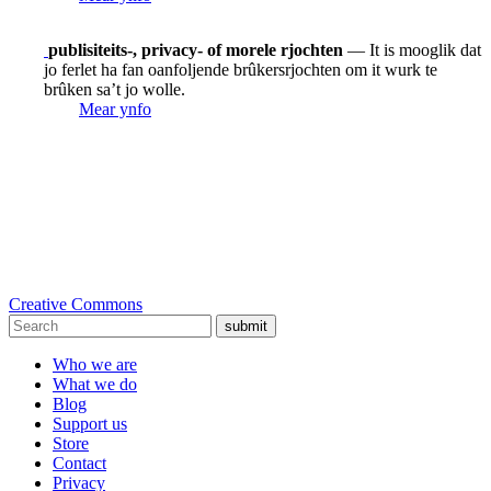
publisiteits-, privacy- of morele rjochten
— It is mooglik dat
jo ferlet ha fan oanfoljende brûkersrjochten om it wurk te
brûken sa’t jo wolle.
Mear ynfo
Creative Commons
submit
Who we are
What we do
Blog
Support us
Store
Contact
Privacy