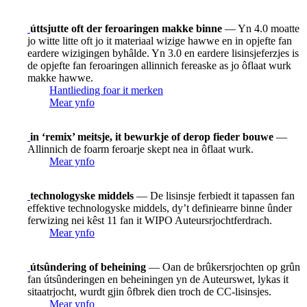
úttsjutte oft der feroaringen makke binne
— Yn 4.0 moatte
jo witte litte oft jo it materiaal wizige hawwe en in opjefte fan
eardere wizigingen byhâlde. Yn 3.0 en eardere lisinsjeferzjes is
de opjefte fan feroaringen allinnich fereaske as jo ôflaat wurk
makke hawwe.
Hantlieding foar it merken
Mear ynfo
in ‘remix’ meitsje, it bewurkje of derop fieder bouwe
—
Allinnich de foarm feroarje skept nea in ôflaat wurk.
Mear ynfo
technologyske middels
— De lisinsje ferbiedt it tapassen fan
effektive technologyske middels, dy’t definiearre binne ûnder
ferwizing nei kêst 11 fan it WIPO Auteursrjochtferdrach.
Mear ynfo
útsûndering of beheining
— Oan de brûkersrjochten op grûn
fan útsûnderingen en beheiningen yn de Auteurswet, lykas it
sitaatrjocht, wurdt gjin ôfbrek dien troch de CC-lisinsjes.
Mear ynfo