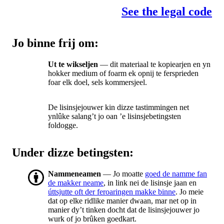
See the legal code
Jo binne frij om:
Ut te wikseljen
— dit materiaal te kopiearjen en yn
hokker medium of foarm ek opnij te fersprieden
foar elk doel, sels kommersjeel.
De lisinsjejouwer kin dizze tastimmingen net
ynlûke salang’t jo oan ’e lisinsjebetingsten
foldogge.
Under dizze betingsten:
Nammeneamen
— Jo moatte
goed de namme fan
de makker neame
, in link nei de lisinsje jaan en
úttsjutte oft der feroaringen makke binne
. Jo meie
dat op elke ridlike manier dwaan, mar net op in
manier dy’t tinken docht dat de lisinsjejouwer jo
wurk of jo brûken goedkart.