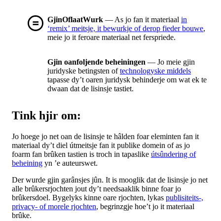
GjinOflaatWurk
— As jo fan it materiaal
in
‘remix’ meitsje, it bewurkje of derop fieder bouwe
,
meie jo it feroare materiaal net ferspriede.
Gjin oanfoljende beheiningen
— Jo meie gjin
juridyske betingsten of
technologyske middels
tapasse dy’t oaren juridysk behinderje om wat ek te
dwaan dat de lisinsje tastiet.
Tink hjir om:
Jo hoege jo net oan de lisinsje te hâlden foar eleminten fan it
materiaal dy’t diel útmeitsje fan it publike domein of as jo
foarm fan brûken tastien is troch in tapaslike
útsûndering of
beheining
yn ’e auteurswet.
Der wurde gjin garânsjes jûn. It is mooglik dat de lisinsje jo net
alle brûkersrjochten jout dy’t needsaaklik binne foar jo
brûkersdoel. Bygelyks kinne oare rjochten, lykas
publisiteits-,
privacy- of morele rjochten
, begrinzgje hoe’t jo it materiaal
brûke.