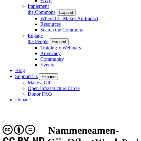
FAQs
Implement
the Commons
Expand
Where CC Makes An Impact
Resources
Search the Commons
Engage
the People
Expand
Training + Webinars
Advocacy
Community
Events
Blog
Support Us
Expand
Make a Gift
Open Infrastructure Circle
Donor FAQ
Donate
Nammeneamen-