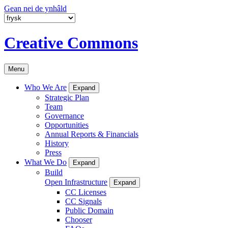
Gean nei de ynhâld
Creative Commons
Menu
Who We Are
Expand
Strategic Plan
Team
Governance
Opportunities
Annual Reports & Financials
History
Press
What We Do
Expand
Build
Open Infrastructure
Expand
CC Licenses
CC Signals
Public Domain
Chooser