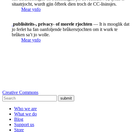
sitaatrjocht, wurdt gjin ôfbrek dien troch de CC-lisinsjes.
Mear ynfo
publisiteits-, privacy- of morele rjochten
— It is mooglik dat
jo ferlet ha fan oanfoljende brûkersrjochten om it wurk te
brûken sa’t jo wolle.
Mear ynfo
Creative Commons
submit
Who we are
What we do
Blog
Support us
Store