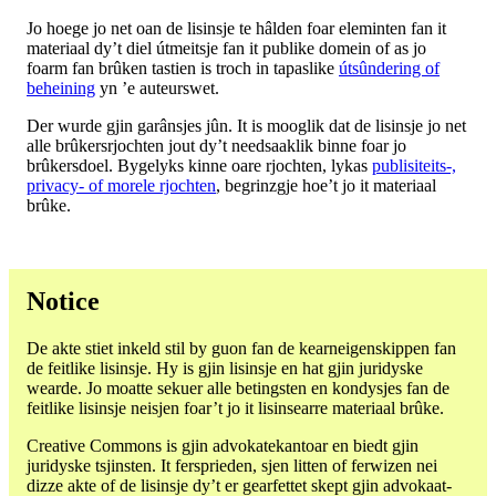
Jo hoege jo net oan de lisinsje te hâlden foar eleminten fan it
materiaal dy’t diel útmeitsje fan it publike domein of as jo
foarm fan brûken tastien is troch in tapaslike
útsûndering of
beheining
yn ’e auteurswet.
Der wurde gjin garânsjes jûn. It is mooglik dat de lisinsje jo net
alle brûkersrjochten jout dy’t needsaaklik binne foar jo
brûkersdoel. Bygelyks kinne oare rjochten, lykas
publisiteits-,
privacy- of morele rjochten
, begrinzgje hoe’t jo it materiaal
brûke.
Notice
De akte stiet inkeld stil by guon fan de kearneigenskippen fan
de feitlike lisinsje. Hy is gjin lisinsje en hat gjin juridyske
wearde. Jo moatte sekuer alle betingsten en kondysjes fan de
feitlike lisinsje neisjen foar’t jo it lisinsearre materiaal brûke.
Creative Commons is gjin advokatekantoar en biedt gjin
juridyske tsjinsten. It fersprieden, sjen litten of ferwizen nei
dizze akte of de lisinsje dy’t er gearfettet skept gjin advokaat-