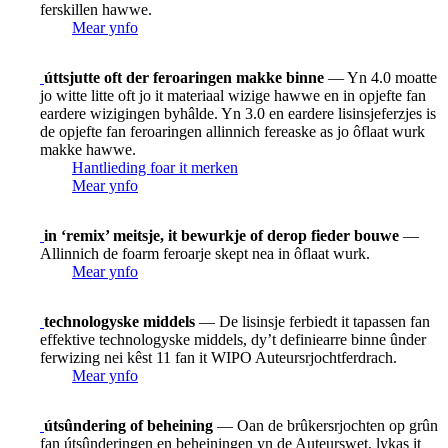
ferskillen hawwe.
Mear ynfo
úttsjutte oft der feroaringen makke binne
— Yn 4.0 moatte
jo witte litte oft jo it materiaal wizige hawwe en in opjefte fan
eardere wizigingen byhâlde. Yn 3.0 en eardere lisinsjeferzjes is
de opjefte fan feroaringen allinnich fereaske as jo ôflaat wurk
makke hawwe.
Hantlieding foar it merken
Mear ynfo
in ‘remix’ meitsje, it bewurkje of derop fieder bouwe
—
Allinnich de foarm feroarje skept nea in ôflaat wurk.
Mear ynfo
technologyske middels
— De lisinsje ferbiedt it tapassen fan
effektive technologyske middels, dy’t definiearre binne ûnder
ferwizing nei kêst 11 fan it WIPO Auteursrjochtferdrach.
Mear ynfo
útsûndering of beheining
— Oan de brûkersrjochten op grûn
fan útsûnderingen en beheiningen yn de Auteurswet, lykas it