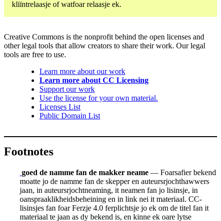
kliïntrelaasje of watfoar relaasje ek.
Creative Commons is the nonprofit behind the open licenses and
other legal tools that allow creators to share their work. Our legal
tools are free to use.
Learn more about our work
Learn more about CC Licensing
Support our work
Use the license for your own material.
Licenses List
Public Domain List
Footnotes
goed de namme fan de makker neame
— Foarsafier bekend
moatte jo de namme fan de skepper en auteursrjochthawwers
jaan, in auteursrjochtneaming, it neamen fan jo lisinsje, in
oanspraaklikheidsbeheining en in link nei it materiaal. CC-
lisinsjes fan foar Ferzje 4.0 ferplichtsje jo ek om de titel fan it
materiaal te jaan as dy bekend is, en kinne ek oare lytse