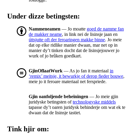
Under dizze betingsten:
Nammeneamen
— Jo moatte
goed de namme fan
de makker neame
, in link nei de lisinsje jaan en
úttsjutte oft der feroaringen makke binne
. Jo meie
dat op elke ridlike manier dwaan, mar net op in
manier dy’t tinken docht dat de lisinsjejouwer jo
wurk of jo brûken goedkart.
GjinOflaatWurk
— As jo fan it materiaal
in
‘remix’ meitsje, it bewurkje of derop fieder bouwe
,
meie jo it feroare materiaal net ferspriede.
Gjin oanfoljende beheiningen
— Jo meie gjin
juridyske betingsten of
technologyske middels
tapasse dy’t oaren juridysk behinderje om wat ek te
dwaan dat de lisinsje tastiet.
Tink hjir om: