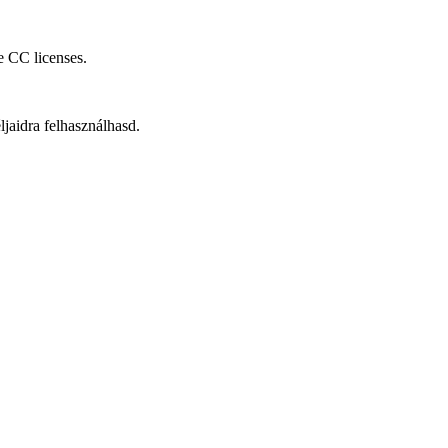
he CC licenses.
aidra felhasználhasd.