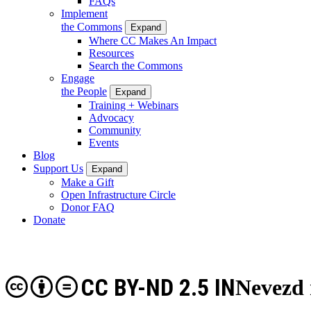
FAQs
Implement
the Commons
Expand
Where CC Makes An Impact
Resources
Search the Commons
Engage
the People
Expand
Training + Webinars
Advocacy
Community
Events
Blog
Support Us
Expand
Make a Gift
Open Infrastructure Circle
Donor FAQ
Donate
CC BY-ND 2.5 IN
Nevezd 