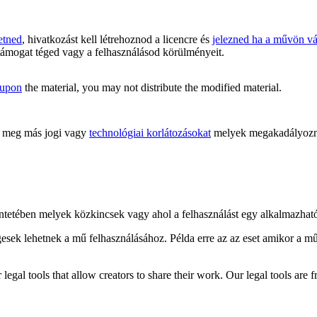
etned
, hivatkozást kell létrehoznod a licencre és
jelezned ha a művön vál
támogat téged vagy a felhasználásod körülményeit.
 upon
the material, you may not distribute the modified material.
meg más jogi vagy
technológiai korlátozásokat
melyek megakadályoznán
kintetében melyek közkincsek vagy ahol a felhasználást egy alkalmazha
gesek lehetnek a mű felhasználásához. Példa erre az az eset amikor a m
gal tools that allow creators to share their work. Our legal tools are fr