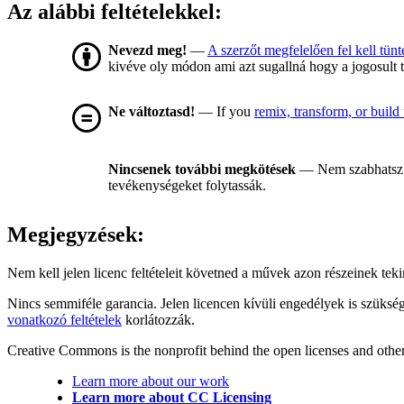
Az alábbi feltételekkel:
Nevezd meg!
—
A szerzőt megfelelően fel kell tünt
kivéve oly módon ami azt sugallná hogy a jogosult 
Ne változtasd!
— If you
remix, transform, or build
Nincsenek további megkötések
— Nem szabhatsz 
tevékenységeket folytassák.
Megjegyzések:
Nem kell jelen licenc feltételeit követned a művek azon részeinek te
Nincs semmiféle garancia. Jelen licencen kívüli engedélyek is szüksé
vonatkozó feltételek
korlátozzák.
Creative Commons is the nonprofit behind the open licenses and other le
Learn more about our work
Learn more about CC Licensing