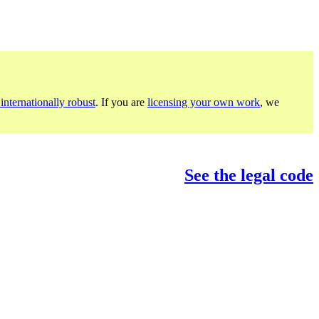
internationally robust
. If you are
licensing your own work
, we
See the legal code