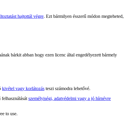
toztatást hajtottál végre
. Ezt bármilyen ésszerű módon megteheted,
ak bárkit abban hogy ezen licenc által engedélyezett bármely
tó
kivétel vagy korlátozás
teszi számodra lehetővé.
ű felhasználását
személyiségi, adatvédelmi vagy a jó hírnévre
ee to use.