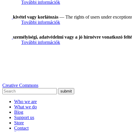
További információk
kivétel vagy korlátozás
— The rights of users under exceptions a
További információk
személyiségi, adatvédelmi vagy a jó hírnévre vonatkozó felté
További információk
Creative Commons
submit
Who we are
What we do
Blog
Support us
Store
Contact