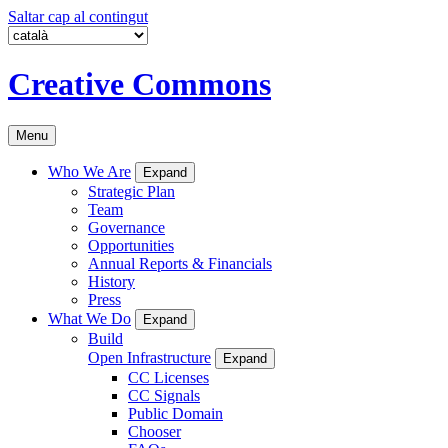
Saltar cap al contingut
Creative Commons
Menu
Who We Are
Expand
Strategic Plan
Team
Governance
Opportunities
Annual Reports & Financials
History
Press
What We Do
Expand
Build
Open Infrastructure
Expand
CC Licenses
CC Signals
Public Domain
Chooser