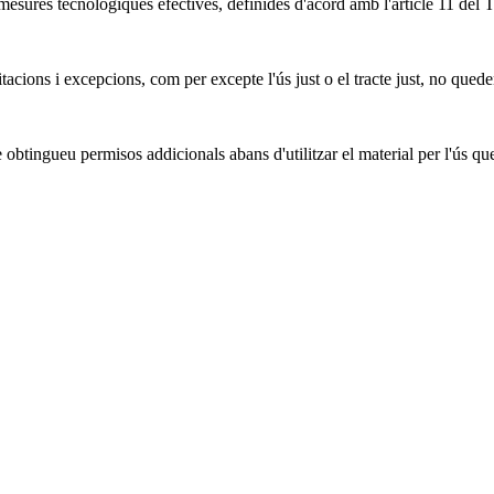
mesures tecnològiques efectives, definides d'acord amb l'article 11 del 
tacions i excepcions, com per excepte l'ús just o el tracte just, no quede
obtingueu permisos addicionals abans d'utilitzar el material per l'ús qu