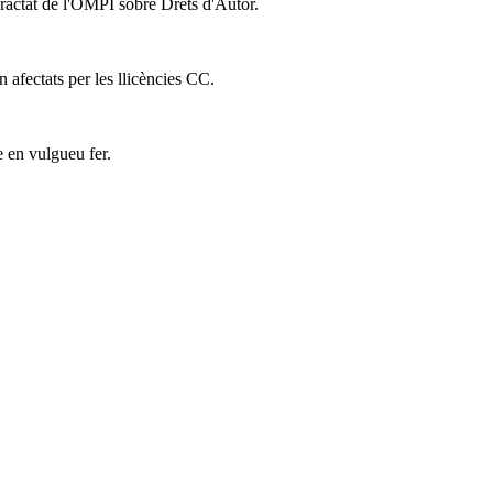
Tractat de l'OMPI sobre Drets d'Autor.
n afectats per les llicències CC.
e en vulgueu fer.