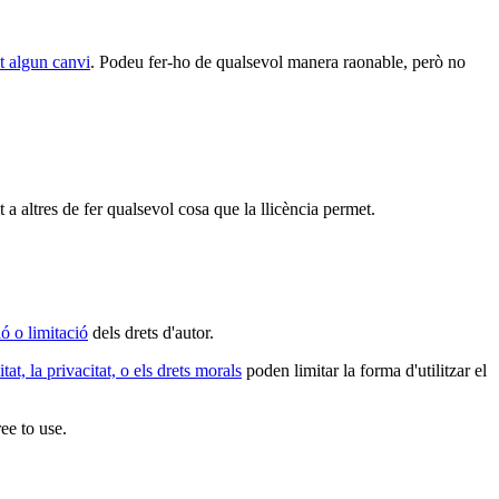
et algun canvi
. Podeu fer-ho de qualsevol manera raonable, però no
 a altres de fer qualsevol cosa que la llicència permet.
ó o limitació
dels drets d'autor.
itat, la privacitat, o els drets morals
poden limitar la forma d'utilitzar el
ee to use.