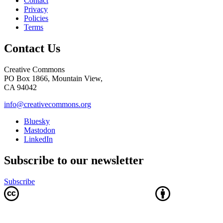
Contact
Privacy
Policies
Terms
Contact Us
Creative Commons
PO Box 1866, Mountain View,
CA 94042
info@creativecommons.org
Bluesky
Mastodon
LinkedIn
Subscribe to our newsletter
Subscribe