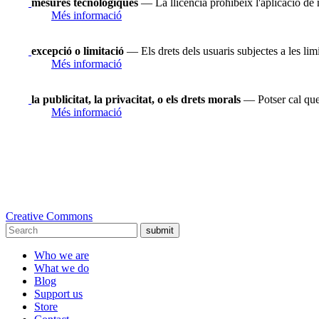
mesures tecnològiques
— La llicència prohibeix l'aplicació de 
Més informació
excepció o limitació
— Els drets dels usuaris subjectes a les limi
Més informació
la publicitat, la privacitat, o els drets morals
— Potser cal que 
Més informació
Creative Commons
submit
Who we are
What we do
Blog
Support us
Store