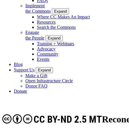
FAQs
Implement
the Commons
Expand
Where CC Makes An Impact
Resources
Search the Commons
Engage
the People
Expand
Training + Webinars
Advocacy
Community
Events
Blog
Support Us
Expand
Make a Gift
Open Infrastructure Circle
Donor FAQ
Donate
CC BY-ND 2.5 MT
Recone