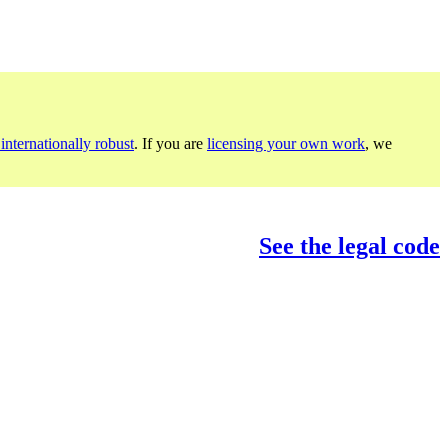
internationally robust
. If you are
licensing your own work
, we
See the legal code