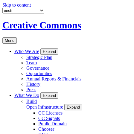
Skip to content
Creative Commons
Menu
Who We Are
Expand
Strategic Plan
Team
Governance
Opportunities
Annual Reports & Financials
History
Press
What We Do
Expand
Build
Open Infrastructure
Expand
CC Licenses
CC Signals
Public Domain
Chooser