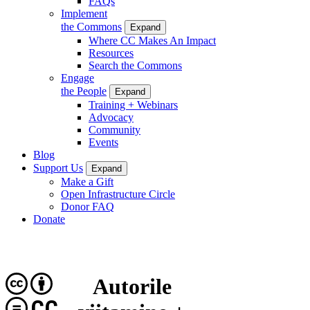
FAQs
Implement
the Commons
Expand
Where CC Makes An Impact
Resources
Search the Commons
Engage
the People
Expand
Training + Webinars
Advocacy
Community
Events
Blog
Support Us
Expand
Make a Gift
Open Infrastructure Circle
Donor FAQ
Donate
Autorile
CC