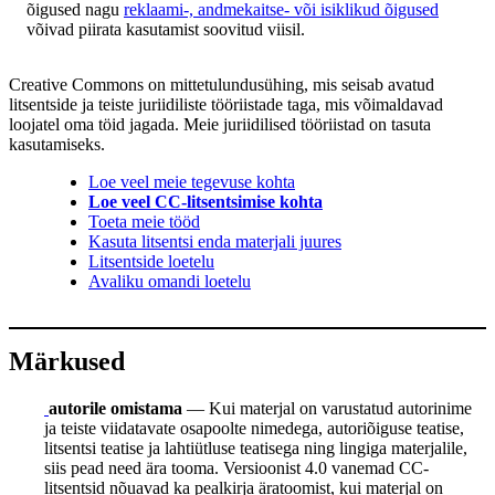
õigused nagu
reklaami-, andmekaitse- või isiklikud õigused
võivad piirata kasutamist soovitud viisil.
Creative Commons on mittetulundusühing, mis seisab avatud
litsentside ja teiste juriidiliste tööriistade taga, mis võimaldavad
loojatel oma töid jagada. Meie juriidilised tööriistad on tasuta
kasutamiseks.
Loe veel meie tegevuse kohta
Loe veel CC-litsentsimise kohta
Toeta meie tööd
Kasuta litsentsi enda materjali juures
Litsentside loetelu
Avaliku omandi loetelu
Märkused
autorile omistama
— Kui materjal on varustatud autorinime
ja teiste viidatavate osapoolte nimedega, autoriõiguse teatise,
litsentsi teatise ja lahtiütluse teatisega ning lingiga materjalile,
siis pead need ära tooma. Versioonist 4.0 vanemad CC-
litsentsid nõuavad ka pealkirja äratoomist, kui materjal on