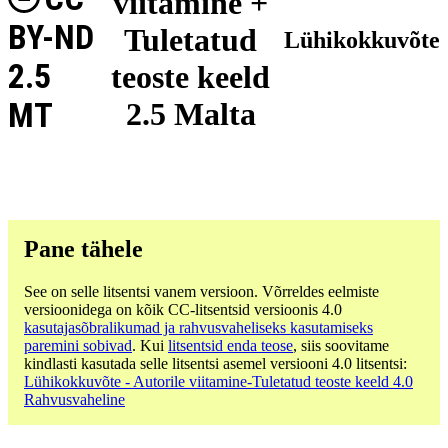
viitamine +
BY-ND
Tuletatud
Lühikokkuvõte
2.5
teoste keeld
MT
2.5 Malta
Pane tähele
See on selle litsentsi vanem versioon. Võrreldes eelmiste
versioonidega on kõik CC-litsentsid versioonis 4.0
kasutajasõbralikumad ja rahvusvaheliseks kasutamiseks
paremini sobivad
. Kui
litsentsid enda teose
, siis soovitame
kindlasti kasutada selle litsentsi asemel versiooni 4.0 litsentsi:
Lühikokkuvõte - Autorile viitamine-Tuletatud teoste keeld 4.0
Rahvusvaheline