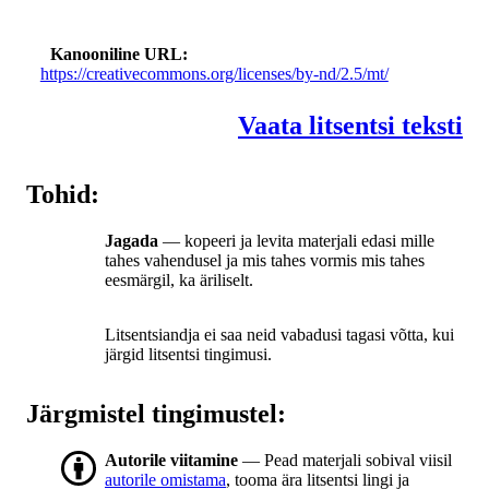
Kanooniline URL
https://creativecommons.org/licenses/by-nd/2.5/mt/
Vaata litsentsi teksti
Tohid:
Jagada
— kopeeri ja levita materjali edasi mille
tahes vahendusel ja mis tahes vormis mis tahes
eesmärgil, ka äriliselt.
Litsentsiandja ei saa neid vabadusi tagasi võtta, kui
järgid litsentsi tingimusi.
Järgmistel tingimustel:
Autorile viitamine
— Pead materjali sobival viisil
autorile omistama
, tooma ära litsentsi lingi ja