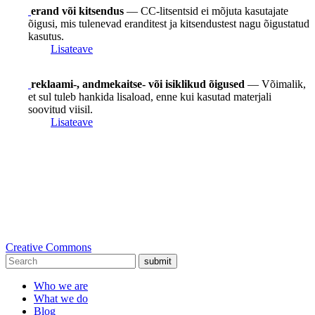
erand või kitsendus
— CC-litsentsid ei mõjuta kasutajate
õigusi, mis tulenevad eranditest ja kitsendustest nagu õigustatud
kasutus.
Lisateave
reklaami-, andmekaitse- või isiklikud õigused
— Võimalik,
et sul tuleb hankida lisaload, enne kui kasutad materjali
soovitud viisil.
Lisateave
Creative Commons
submit
Who we are
What we do
Blog