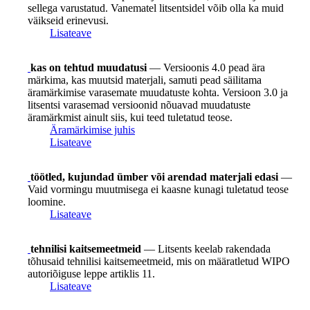
sellega varustatud. Vanematel litsentsidel võib olla ka muid
väikseid erinevusi.
Lisateave
kas on tehtud muudatusi
— Versioonis 4.0 pead ära
märkima, kas muutsid materjali, samuti pead säilitama
äramärkimise varasemate muudatuste kohta. Versioon 3.0 ja
litsentsi varasemad versioonid nõuavad muudatuste
äramärkmist ainult siis, kui teed tuletatud teose.
Äramärkimise juhis
Lisateave
töötled, kujundad ümber või arendad materjali edasi
—
Vaid vormingu muutmisega ei kaasne kunagi tuletatud teose
loomine.
Lisateave
tehnilisi kaitsemeetmeid
— Litsents keelab rakendada
tõhusaid tehnilisi kaitsemeetmeid, mis on määratletud WIPO
autoriõiguse leppe artiklis 11.
Lisateave