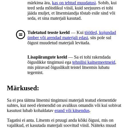
märkima ära,
kas on tehtud muudatusi
. Sobib, kui
teed seda mõistlikul viisil, kuid seejuures ei tohi
jääda muljet, et litsentsiandja tõstab esile sind või
seda, et sina materjali kasutad.
Tuletatud teoste keeld
— Kui
töötled, kujundad
ümber või arendad materjali edasi
, siis pole sul
õigust muudetud materjali levitada.
Lisapiirangute keeld
— Sa ei tohi rakendada
õiguslikke tingimusi ega
tehnilisi kaitsemeetmeid
,
mis piiravad õiguslikult teistel litsentsis lubatu
tegemist.
Märkused:
Sa ei pea täitma litsentsi tingimusi materjali teatud elementide
suhtes, kui need elemendid on avalikus omandis või kui sobivat
kasutust lubab kohaldatav
erand või kitsendus
.
Tagatisi ei anta. Litsents ei pruugi anda kõiki õigusi, mis on
vajalikud, et kasutada materjali soovitud viisil. Näiteks muud