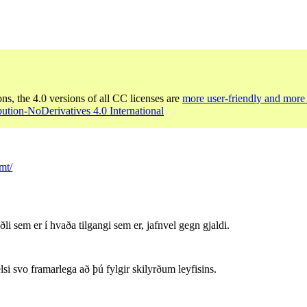
ons, the 4.0 versions of all CC licenses are
more user-friendly and more 
bution-NoDerivatives 4.0 International
mt/
li sem er í hvaða tilgangi sem er, jafnvel gegn gjaldi.
lsi svo framarlega að þú fylgir skilyrðum leyfisins.