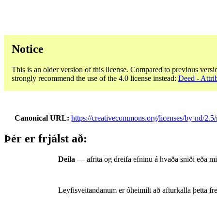
Notice
This is an older version of this license. Compared to previous versi
strongly recommend the use of the 4.0 license instead:
Deed - Attri
Canonical URL
https://creativecommons.org/licenses/by-nd/2.5/
Þér er frjálst að:
Deila
— afrita og dreifa efninu á hvaða sniði eða mið
Leyfisveitandanum er óheimilt að afturkalla þetta fre