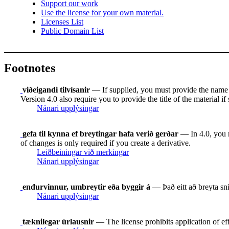
Support our work
Use the license for your own material.
Licenses List
Public Domain List
Footnotes
viðeigandi tilvísanir
— If supplied, you must provide the name of 
Version 4.0 also require you to provide the title of the material i
Nánari upplýsingar
gefa til kynna ef breytingar hafa verið gerðar
— In 4.0, you mu
of changes is only required if you create a derivative.
Leiðbeiningar við merkingar
Nánari upplýsingar
endurvinnur, umbreytir eða byggir á
— Það eitt að breyta snið
Nánari upplýsingar
tæknilegar úrlausnir
— The license prohibits application of ef