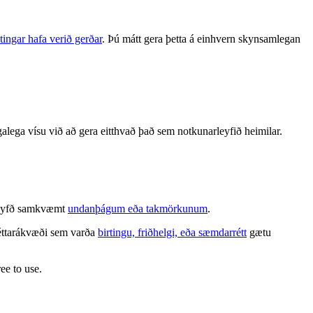
tingar hafa verið gerðar
. Þú mátt gera þetta á einhvern skynsamlegan
alega vísu við að gera eitthvað það sem notkunarleyfið heimilar.
é leyfð samkvæmt
undanþágum eða takmörkunum
.
 réttarákvæði sem varða
birtingu, friðhelgi, eða sæmdarrétt
gætu
ee to use.