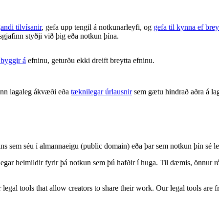
andi tilvísanir
, gefa upp tengil á notkunarleyfi, og
gefa til kynna ef brey
isgjafinn styðji við þig eða notkun þína.
 byggir á
efninu, geturðu ekki dreift breytta efninu.
inn lagaleg ákvæði eða
tæknilegar úrlausnir
sem gætu hindrað aðra á lag
nisins sem séu í almannaeigu (public domain) eða þar sem notkun þín s
legar heimildir fyrir þá notkun sem þú hafðir í huga. Til dæmis, önnur
gal tools that allow creators to share their work. Our legal tools are fr