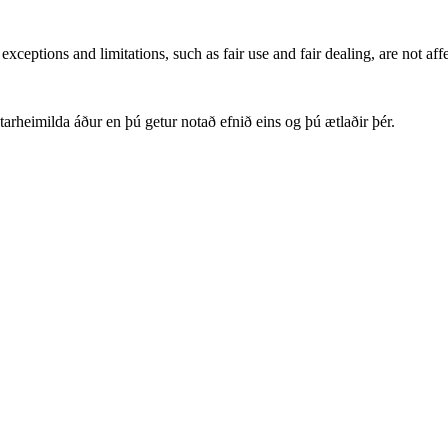
xceptions and limitations, such as fair use and fair dealing, are not aff
arheimilda áður en þú getur notað efnið eins og þú ætlaðir þér.