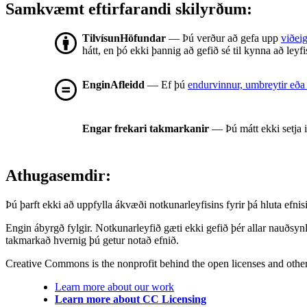
Samkvæmt eftirfarandi skilyrðum:
TilvísunHöfundar
— Þú verður að gefa upp
viðeig
hátt, en þó ekki þannig að gefið sé til kynna að leyf
EnginAfleidd
— Ef þú
endurvinnur, umbreytir eða
Engar frekari takmarkanir
— Þú mátt ekki setja 
Athugasemdir:
Þú þarft ekki að uppfylla ákvæði notkunarleyfisins fyrir þá hluta ef
Engin ábyrgð fylgir. Notkunarleyfið gæti ekki gefið þér allar nauðsyn
takmarkað hvernig þú getur notað efnið.
Creative Commons is the nonprofit behind the open licenses and other le
Learn more about our work
Learn more about CC Licensing