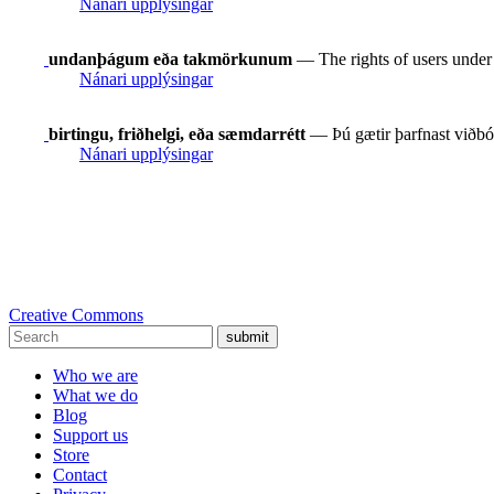
Nánari upplýsingar
undanþágum eða takmörkunum
— The rights of users under e
Nánari upplýsingar
birtingu, friðhelgi, eða sæmdarrétt
— Þú gætir þarfnast viðbót
Nánari upplýsingar
Creative Commons
submit
Who we are
What we do
Blog
Support us
Store
Contact