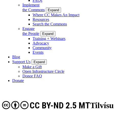
FAQs
Implement
the Commons
Expand
Where CC Makes An Impact
Resources
Search the Commons
Engage
the People
Expand
Training + Webinars
Advocacy
Community
Events
Blog
Support Us
Expand
Make a Gift
Open Infrastructure Circle
Donor FAQ
Donate
CC BY-ND 2.5 MT
Tilvís