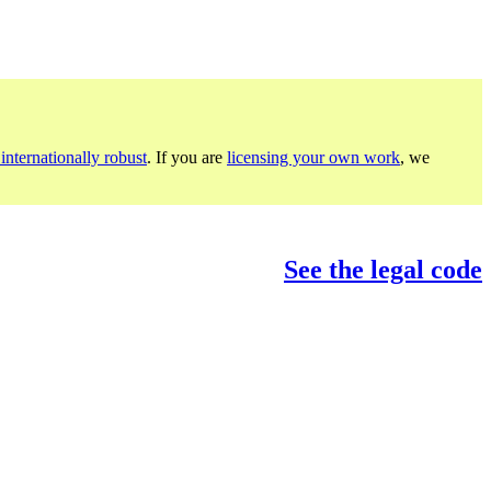
internationally robust
. If you are
licensing your own work
, we
See the legal code