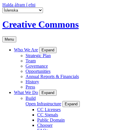
Halda áfram í efni
Creative Commons
Menu
Who We Are
Expand
Strategic Plan
Team
Governance
Opportunities
Annual Reports & Financials
History
Press
What We Do
Expand
Build
Open Infrastructure
Expand
CC Licenses
CC Signals
Public Domain
Chooser