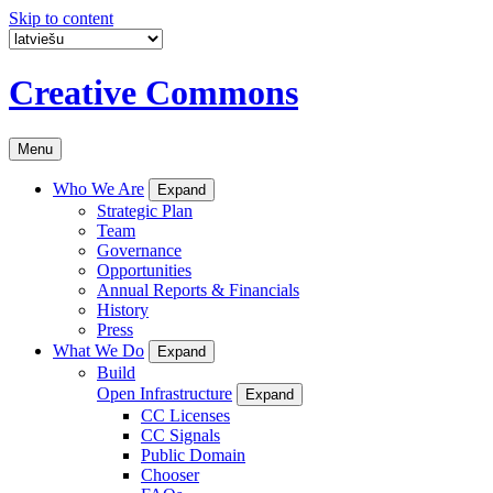
Skip to content
Creative Commons
Menu
Who We Are
Expand
Strategic Plan
Team
Governance
Opportunities
Annual Reports & Financials
History
Press
What We Do
Expand
Build
Open Infrastructure
Expand
CC Licenses
CC Signals
Public Domain
Chooser