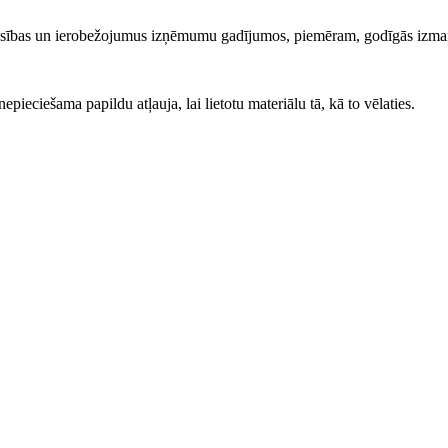
iesības un ierobežojumus izņēmumu gadījumos, piemēram, godīgās izma
ieciešama papildu atļauja, lai lietotu materiālu tā, kā to vēlaties.