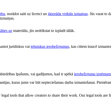
arbu
, norādot saiti uz licenci un
jānorāda veiktās izmaiņas
. Jūs varat to 
s izmaiņas.
tāties uz
materiālu, jūs nedrīkstat to izplatīt tālāk.
antot juridiskus vai
tehniskus ierobežojumus
, kas citiem traucē izmantot
 sabiedrības īpašums, vai gadījumos, kad ir spēkā
ierobežojumu izņēmum
antijas, kuras jums var būt nepieciešamas darba izmantošanai. Piemēram,
gal tools that allow creators to share their work. Our legal tools are fr