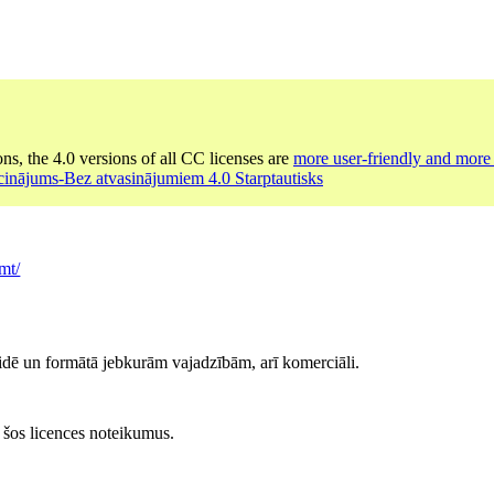
ons, the 4.0 versions of all CC licenses are
more user-friendly and more 
cinājums-Bez atvasinājumiem 4.0 Starptautisks
mt/
idē un formātā jebkurām vajadzībām, arī komerciāli.
at šos licences noteikumus.