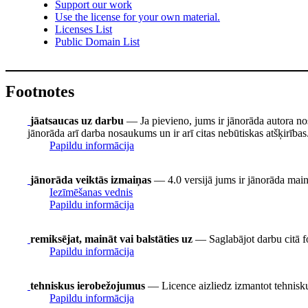
Support our work
Use the license for your own material.
Licenses List
Public Domain List
Footnotes
jāatsaucas uz darbu
— Ja pievieno, jums ir jānorāda autora no
jānorāda arī darba nosaukums un ir arī citas nebūtiskas atšķirības
Papildu informācija
jānorāda veiktās izmaiņas
— 4.0 versijā jums ir jānorāda mainīt
Iezīmēšanas vednis
Papildu informācija
remiksējat, maināt vai balstāties uz
— Saglabājot darbu citā fo
Papildu informācija
tehniskus ierobežojumus
— Licence aizliedz izmantot tehnisku
Papildu informācija