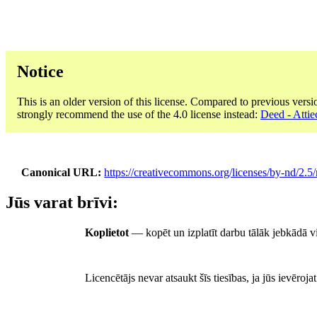
Notice
This is an older version of this license. Compared to previous versi
strongly recommend the use of the 4.0 license instead:
Deed - Attie
Canonical URL
https://creativecommons.org/licenses/by-nd/2.5/
Jūs varat brīvi:
Koplietot
— kopēt un izplatīt darbu tālāk jebkādā v
Licencētājs nevar atsaukt šīs tiesības, ja jūs ievēroj