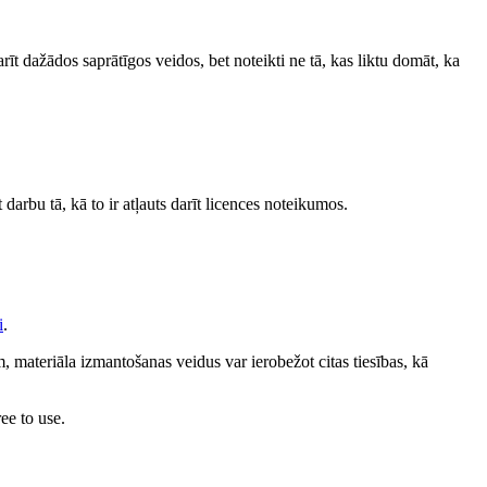
darīt dažādos saprātīgos veidos, bet noteikti ne tā, kas liktu domāt, ka
 darbu tā, kā to ir atļauts darīt licences noteikumos.
i
.
 materiāla izmantošanas veidus var ierobežot citas tiesības, kā
ee to use.