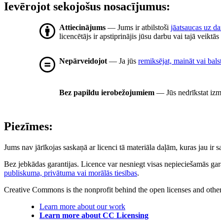
Ievērojot sekojošus nosacījumus:
Attiecinājums
— Jums ir atbilstoši
jāatsaucas uz d
licencētājs ir apstiprinājis jūsu darbu vai tajā veiktā
Nepārveidojot
— Ja jūs
remiksējat, maināt vai bals
Bez papildu ierobežojumiem
— Jūs nedrīkstat izm
Piezīmes:
Jums nav jārīkojas saskaņā ar licenci tā materiāla daļām, kuras jau ir
Bez jebkādas garantijas. Licence var nesniegt visas nepieciešamās gar
publiskuma, privātuma vai morālās tiesības
.
Creative Commons is the nonprofit behind the open licenses and other le
Learn more about our work
Learn more about CC Licensing