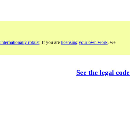
internationally robust
. If you are
licensing your own work
, we
See the legal code