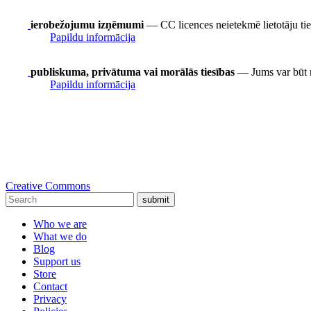
ierobežojumu izņēmumi
— CC licences neietekmē lietotāju t
Papildu informācija
publiskuma, privātuma vai morālās tiesības
— Jums var būt nep
Papildu informācija
Creative Commons
submit
Who we are
What we do
Blog
Support us
Store
Contact
Privacy