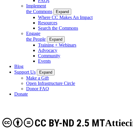
FAQs
Implement
the Commons
Expand
Where CC Makes An Impact
Resources
Search the Commons
Engage
the People
Expand
Training + Webinars
Advocacy
Community
Events
Blog
Support Us
Expand
Make a Gift
Open Infrastructure Circle
Donor FAQ
Donate
CC BY-ND 2.5 MT
Attiec