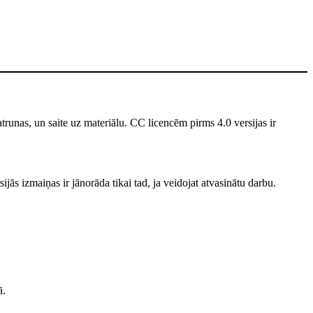
unas, un saite uz materiālu. CC licencēm pirms 4.0 versijas ir
jās izmaiņas ir jānorāda tikai tad, ja veidojat atvasinātu darbu.
ā.