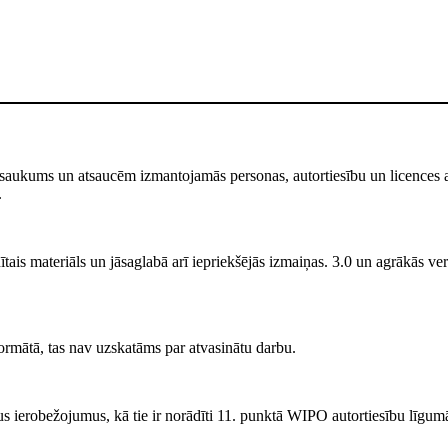
saukums un atsaucēm izmantojamās personas, autortiesību un licences atr
.
ais materiāls un jāsaglabā arī iepriekšējās izmaiņas. 3.0 un agrākās versi
rmātā, tas nav uzskatāms par atvasinātu darbu.
s ierobežojumus, kā tie ir norādīti 11. punktā WIPO autortiesību līgum