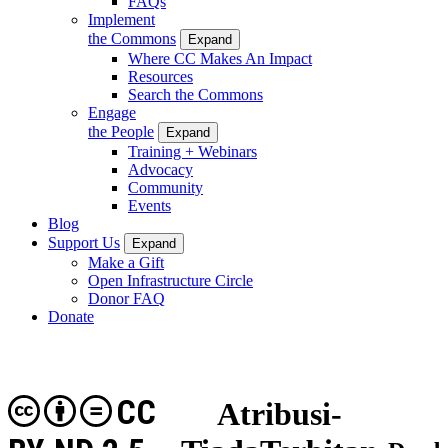
FAQs
Implement
the Commons
Expand
Where CC Makes An Impact
Resources
Search the Commons
Engage
the People
Expand
Training + Webinars
Advocacy
Community
Events
Blog
Support Us
Expand
Make a Gift
Open Infrastructure Circle
Donor FAQ
Donate
CC
Atribusi-