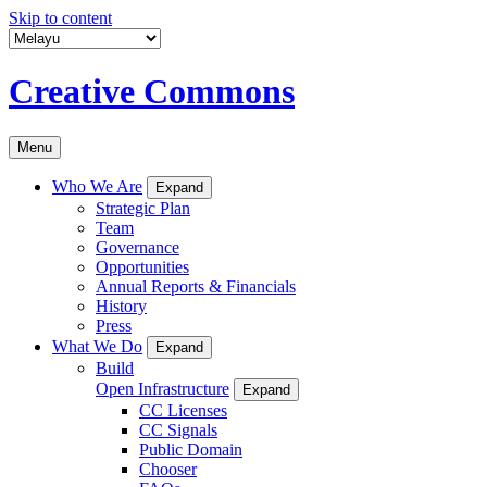
Skip to content
Creative Commons
Menu
Who We Are
Expand
Strategic Plan
Team
Governance
Opportunities
Annual Reports & Financials
History
Press
What We Do
Expand
Build
Open Infrastructure
Expand
CC Licenses
CC Signals
Public Domain
Chooser