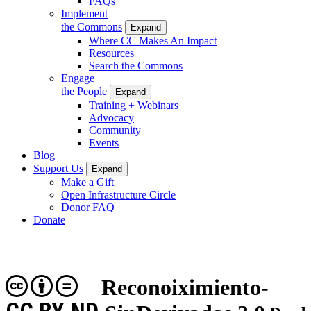
FAQs
Implement
the Commons
Expand
Where CC Makes An Impact
Resources
Search the Commons
Engage
the People
Expand
Training + Webinars
Advocacy
Community
Events
Blog
Support Us
Expand
Make a Gift
Open Infrastructure Circle
Donor FAQ
Donate
Reconoiximiento-