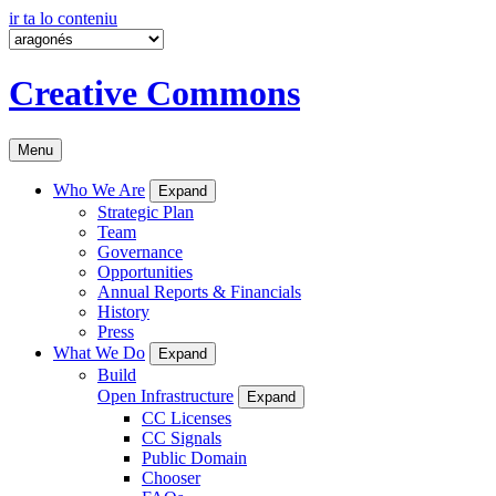
ir ta lo conteniu
Creative Commons
Menu
Who We Are
Expand
Strategic Plan
Team
Governance
Opportunities
Annual Reports & Financials
History
Press
What We Do
Expand
Build
Open Infrastructure
Expand
CC Licenses
CC Signals
Public Domain
Chooser