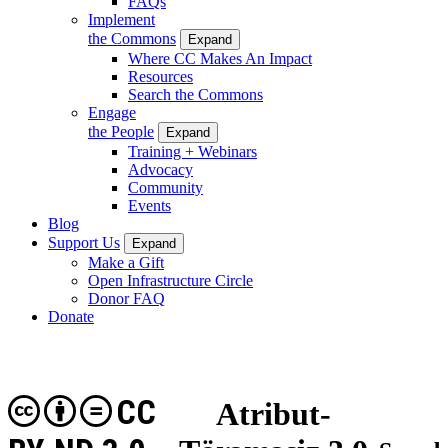
FAQs
Implement
the Commons
Expand
Where CC Makes An Impact
Resources
Search the Commons
Engage
the People
Expand
Training + Webinars
Advocacy
Community
Events
Blog
Support Us
Expand
Make a Gift
Open Infrastructure Circle
Donor FAQ
Donate
CC
Atribut-