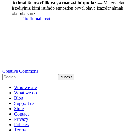
ictimailik, məxfilik və ya mənəvi hüquqlar
— Materialdan
istədiyiniz kimi istifadə etməzdən əvvəl əlavə icazələr almalı
ola bilərsiniz.
Ətraflı məlumat
Creative Commons
submit
Who we are
What we do
Blog
Support us
Store
Contact
Privacy
Policies
Terms