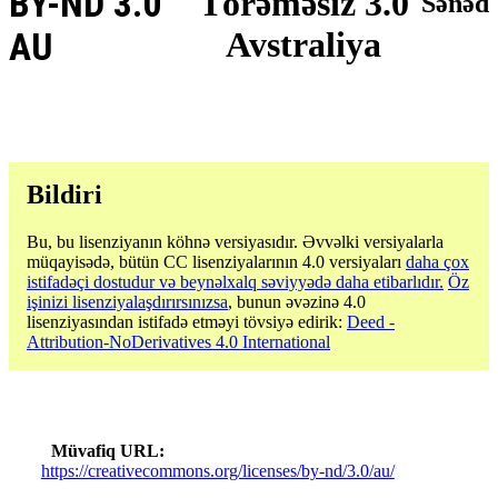
BY-ND 3.0
Törəməsiz 3.0
Sənəd
Avstraliya
AU
Bildiri
Bu, bu lisenziyanın köhnə versiyasıdır. Əvvəlki versiyalarla
müqayisədə, bütün CC lisenziyalarının 4.0 versiyaları
daha çox
istifadəçi dostudur və beynəlxalq səviyyədə daha etibarlıdır.
Öz
işinizi lisenziyalaşdırırsınızsa
, bunun əvəzinə 4.0
lisenziyasından istifadə etməyi tövsiyə edirik:
Deed -
Attribution-NoDerivatives 4.0 International
Müvafiq URL
https://creativecommons.org/licenses/by-nd/3.0/au/