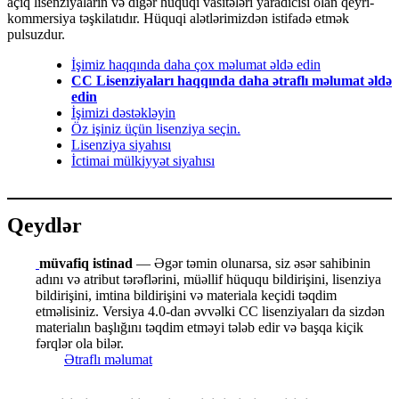
açıq lisenziyaların və digər hüquqi vasitələri yaradıcısı olan qeyri-
kommersiya təşkilatıdır. Hüquqi alətlərimizdən istifadə etmək
pulsuzdur.
İşimiz haqqında daha çox məlumat əldə edin
CC Lisenziyaları haqqında daha ətraflı məlumat əldə
edin
İşimizi dəstəkləyin
Öz işiniz üçün lisenziya seçin.
Lisenziya siyahısı
İctimai mülkiyyət siyahısı
Qeydlər
müvafiq istinad
— Əgər təmin olunarsa, siz əsər sahibinin
adını və atribut tərəflərini, müəllif hüququ bildirişini, lisenziya
bildirişini, imtina bildirişini və materiala keçidi təqdim
etməlisiniz. Versiya 4.0-dan əvvəlki CC lisenziyaları da sizdən
materialın başlığını təqdim etməyi tələb edir və başqa kiçik
fərqlər ola bilər.
Ətraflı məlumat