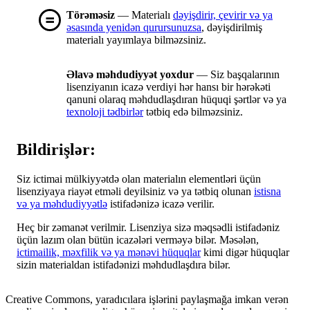
Törəməsiz
— Materialı
dəyişdirir, çevirir və ya
əsasında yenidən qurursunuzsa
, dəyişdirilmiş
materialı yayımlaya bilməzsiniz.
Əlavə məhdudiyyət yoxdur
— Siz başqalarının
lisenziyanın icazə verdiyi hər hansı bir hərəkəti
qanuni olaraq məhdudlaşdıran hüquqi şərtlər və ya
texnoloji tədbirlər
tətbiq edə bilməzsiniz.
Bildirişlər:
Siz ictimai mülkiyyətdə olan materialın elementləri üçün
lisenziyaya riayət etməli deyilsiniz və ya tətbiq olunan
istisna
və ya məhdudiyyətlə
istifadənizə icazə verilir.
Heç bir zəmanət verilmir. Lisenziya sizə məqsədli istifadəniz
üçün lazım olan bütün icazələri verməyə bilər. Məsələn,
ictimailik, məxfilik və ya mənəvi hüquqlar
kimi digər hüquqlar
sizin materialdan istifadənizi məhdudlaşdıra bilər.
Creative Commons, yaradıcılara işlərini paylaşmağa imkan verən