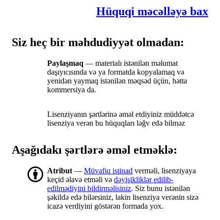
Hüquqi məcəlləyə bax
Siz heç bir məhdudiyyət olmadan:
Paylaşmaq
— materialı istənilən məlumat
daşıyıcısında və ya formatda kopyalamaq və
yenidən yaymaq istənilən məqsəd üçün, hətta
kommersiya da.
Lisenziyanın şərtlərinə əməl etdiyiniz müddətcə
lisenziya verən bu hüquqları ləğv edə bilməz
Aşağıdakı şərtlərə əməl etməklə:
Atribut
—
Müvafiq istinad
verməli, lisenziyaya
keçid əlavə etməli və
dəyişikliklər edilib-
edilmədiyini bildirməlisiniz
. Siz bunu istənilən
şəkildə edə bilərsiniz, lakin lisenziya verənin sizə
icazə verdiyini göstərən formada yox.