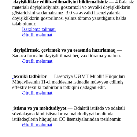
dəyişikliklər edilib-edilmədiyini bildirməlisiniz
— 4.0-da siz
materialı dəyişdirdiyinizi göstərməli və əvvəlki dəyişikliklərin
göstəricisini saxlamalısınız. 3.0 və əvvəlki lisenziyalarda
dəyişikliklərin göstərilməsi yalnız törəmə yaratdığınız halda
tələb olunur.
İşarələmə təlimatı
Ətraflı məlumat
dəyişdirmək, çevirmək və ya əsasında hazırlamaq
—
Sadəcə formatın dəyişdirilməsi heç vaxt törəmə yaratmır.
Ətraflı məlumat
texniki tədbirlər
— Lisenziya ÜƏMT Müəllif Hüquqları
Müqaviləsinin 11-ci maddəsinə istinadla müəyyən edilmiş
effektiv texniki tədbirlərin tətbiqini qadağan edir.
Ətraflı məlumat
istisna və ya məhdudiyyət
— Ədalətli istifadə və ədalətli
sövdələşmə kimi istisnalar və məhdudiyyətlər altında
istifadəçilərin hüquqları CC lisenziyalarından təsirlənmir.
Ətraflı məlumat