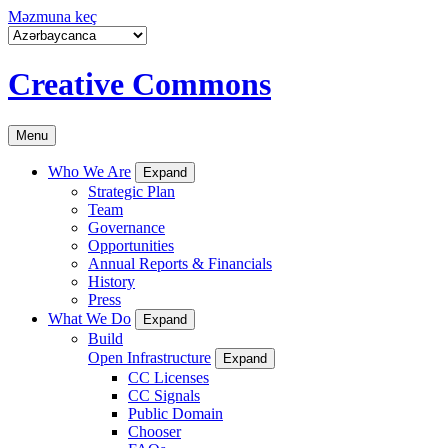
Məzmuna keç
Creative Commons
Menu
Who We Are
Expand
Strategic Plan
Team
Governance
Opportunities
Annual Reports & Financials
History
Press
What We Do
Expand
Build
Open Infrastructure
Expand
CC Licenses
CC Signals
Public Domain
Chooser