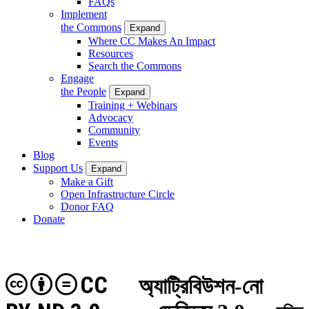
FAQs
Implement
the Commons
Expand
Where CC Makes An Impact
Resources
Search the Commons
Engage
the People
Expand
Training + Webinars
Advocacy
Community
Events
Blog
Support Us
Expand
Make a Gift
Open Infrastructure Circle
Donor FAQ
Donate
CC
অ্যাট্রিবিউশন-নো