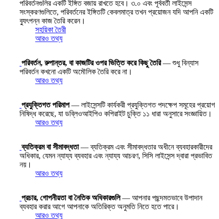
পরিবর্তনগুলির একটি ইঙ্গিত বজায় রাখতে হবে। ৩.০ এবং পূর্ববর্তী লাইসেন্স
সংস্করণগুলিতে, পরিবর্তনের ইঙ্গিতটি কেবলমাত্র তখন প্রয়োজন যদি আপনি একটি
ব্যুৎপন্ন কাজ তৈরি করেন।
সহয়িকা তৈরী
আরও তথ্য
পরিবর্তন, রুপান্তর, বা কাজটির ওপর ভিত্তি করে কিছু তৈরি
— শুধু বিন্যাস
পরিবর্তন কখনো একটি অমৌলিক তৈরি করে না।
আরও তথ্য
প্রযুক্তিগত পরিমাপ
— লাইসেন্সটি কার্যকরী প্রযুক্তিগত পদক্ষেপ সমূহের প্রয়োগ
নিষিদ্ধ করেছে, যা ডব্লিওআইপিও কপিরাইট চুক্তি ১১ ধারা অনুসারে সংজ্ঞায়িত।
আরও তথ্য
ব্যতিক্রম বা সীমাবদ্ধতা
— ব্যতিক্রম এবং সীমাবদ্ধতার অধীনে ব্যবহারকারীদের
অধিকার, যেমন ন্যায্য ব্যবহার এবং ন্যায্য আচরণ, সিসি লাইসেন্স দ্বারা প্রভাবিত
নয়।
আরও তথ্য
প্রচার, গোপনীয়তা বা নৈতিক অধিকারগুলি
— আপনার পছন্দমতভাবে উপাদান
ব্যবহার করার আগে আপনাকে অতিরিক্ত অনুমতি নিতে হতে পারে।
আরও তথ্য