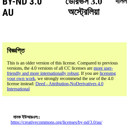
BY-ND 3.0
ডেরিভস 3.0
দলিল
অস্ট্রেলিয়া
AU
বিজ্ঞপ্তি
This is an older version of this license. Compared to previous
versions, the 4.0 versions of all CC licenses are
more user-
friendly and more internationally robust
. If you are
licensing
your own work
, we strongly recommend the use of the 4.0
license instead:
Deed - Attribution-NoDerivatives 4.0
International
মানক ইউআরএল:
https://creativecommons.org/licenses/by-nd/3.0/au/