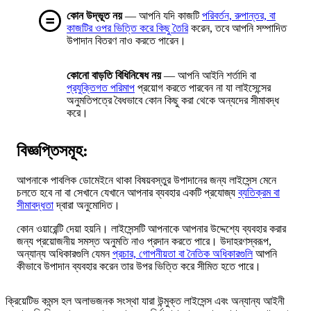
কোন উদ্ভূত নয়
— আপনি যদি কাজটি
পরিবর্তন, রুপান্তর, বা
কাজটির ওপর ভিত্তি করে কিছু তৈরি
করেন, তবে আপনি সম্পাদিত
উপাদান বিতরণ নাও করতে পারেন।
কোনো বাড়তি বিধিনিষেধ নয়
— আপনি আইনি শর্তাদি বা
প্রযুক্তিগত পরিমাপ
প্রয়োগ করতে পারবেন না যা লাইসেন্সের
অনুমতিপত্রে বৈধভাবে কোন কিছু করা থেকে অন্যদের সীমাবদ্ধ
করে।
বিজ্ঞপ্তিসমূহ:
আপনাকে পাবলিক ডোমেইনে থাকা বিষয়বস্তুর উপাদানের জন্য লাইসেন্স মেনে
চলতে হবে না বা সেখানে যেখানে আপনার ব্যবহার একটি প্রযোজ্য
ব্যতিক্রম বা
সীমাবদ্ধতা
দ্বারা অনুমোদিত।
কোন ওয়ারেন্টি দেয়া হয়নি। লাইসেন্সটি আপনাকে আপনার উদ্দেশ্যে ব্যবহার করার
জন্য প্রয়োজনীয় সমস্ত অনুমতি নাও প্রদান করতে পারে। উদাহরণস্বরূপ,
অন্যান্য অধিকারগুলি যেমন
প্রচার, গোপনীয়তা বা নৈতিক অধিকারগুলি
আপনি
কীভাবে উপাদান ব্যবহার করেন তার উপর ভিত্তি করে সীমিত হতে পারে।
ক্রিয়েটিভ কমন্স হল অলাভজনক সংস্থা যারা উন্মুক্ত লাইসেন্স এবং অন্যান্য আইনী