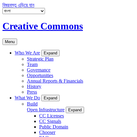
বিষয়বস্তু এড়িয়ে যান
Creative Commons
Menu
Who We Are
Expand
Strategic Plan
Team
Governance
Opportunities
Annual Reports & Financials
History
Press
What We Do
Expand
Build
Open Infrastructure
Expand
CC Licenses
CC Signals
Public Domain
Chooser