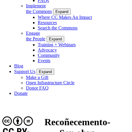
FAQs
Implement
the Commons
Expand
Where CC Makes An Impact
Resources
Search the Commons
Engage
the People
Expand
Training + Webinars
Advocacy
Community
Events
Blog
Support Us
Expand
Make a Gift
Open Infrastructure Circle
Donor FAQ
Donate
Recoñecemento-
CC BY-