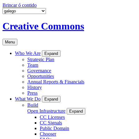
Brincar ó contido
Creative Commons
Menu
Who We Are
Expand
Strategic Plan
Team
Governance
Opportunities
Annual Reports & Financials
History
Press
What We Do
Expand
Build
Open Infrastructure
Expand
CC Licenses
CC Signals
Public Domain
Chooser