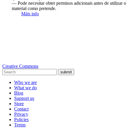
— Pode necesitar obter permisos adicionais antes de utilizar o
material como pretende.
Máis info
Creative Commons
submit
Who we are
What we do
Blog
Support us
Store
Contact
Privacy
Policies
Terms