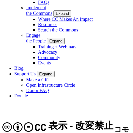
FAQs
Implement
the Commons
Expand
Where CC Makes An Impact
Resources
Search the Commons
Engage
the People
Expand
Training + Webinars
Advocacy
Community
Events
Blog
Support Us
Expand
Make a Gift
Open Infrastructure Circle
Donor FAQ
Donate
表示 - 改変禁止
CC
コモ