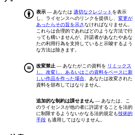
表示
— あなたは
適切なクレジット
を表示
し、ライセンスへのリンクを提供し、
変更が
あったらその旨を示さ
なければなりません。
これらは合理的であればどのような方法で行
っても構いませんが、許諾者があなたやあな
たの利用行為を支持していると示唆するよう
な方法は除きます。
改変禁止
— あなたがこの資料を
リミックス
し、改変し、あるいはこの資料をベースに新
しい作品を作った場合
、あなたは改変された
資料を頒布してはなりません。
追加的な制約は課せません
— あなたは、こ
のライセンスが他の者に許諾することを法的
に制限するようないかなる法的規定も
技術的
手段
も適用してはなりません。