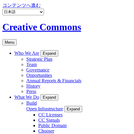
コンテンツへ進む
Creative Commons
Menu
Who We Are
Expand
Strategic Plan
Team
Governance
Opportunities
Annual Reports & Financials
History
Press
What We Do
Expand
Build
Open Infrastructure
Expand
CC Licenses
CC Signals
Public Domain
Chooser