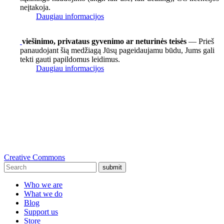
neįtakoja.
Daugiau informacijos
viešinimo, privataus gyvenimo ar neturinės teisės
— Prieš
panaudojant šią medžiagą Jūsų pageidaujamu būdu, Jums gali
tekti gauti papildomus leidimus.
Daugiau informacijos
Creative Commons
submit
Who we are
What we do
Blog
Support us
Store