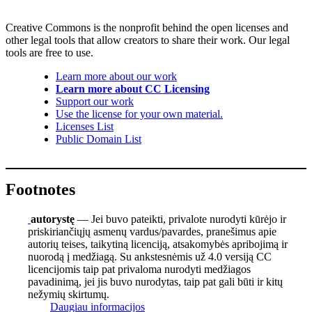
Creative Commons is the nonprofit behind the open licenses and
other legal tools that allow creators to share their work. Our legal
tools are free to use.
Learn more about our work
Learn more about CC Licensing
Support our work
Use the license for your own material.
Licenses List
Public Domain List
Footnotes
autorystę
— Jei buvo pateikti, privalote nurodyti kūrėjo ir
priskiriančiųjų asmenų vardus/pavardes, pranešimus apie
autorių teises, taikytiną licenciją, atsakomybės apribojimą ir
nuorodą į medžiagą. Su ankstesnėmis už 4.0 versiją CC
licencijomis taip pat privaloma nurodyti medžiagos
pavadinimą, jei jis buvo nurodytas, taip pat gali būti ir kitų
nežymių skirtumų.
Daugiau informacijos