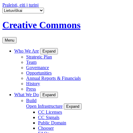
Praleisti, eiti į turinį
Creative Commons
Menu
Who We Are
Expand
Strategic Plan
Team
Governance
Opportunities
Annual Reports & Financials
History
Press
What We Do
Expand
Build
Open Infrastructure
Expand
CC Licenses
CC Signals
Public Domain
Chooser