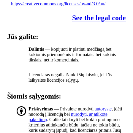
https://creativecommons.org/licenses/by-nd/3.0/au/
See the legal code
Jūs galite:
Dalintis
— kopijuoti ir platinti medžiagą bet
kokiomis priemonėmis ir formatais. bet kokiais
tikslais, net ir komerciniais.
Licenciaras negali atšaukti šių laisvių, jei Jūs
laikysitės licencijos sąlygų.
Šiomis sąlygomis:
Priskyrimas
— Privalote nurodyti
autorystę
, įdėti
nuorodą į licenciją bei
nurodyti, ar atlikote
pakeitimų
. Galite tai daryti bet kokiu protingumo
kriterijus atitinkančiu būdu, tačiau ne tokiu būdu,
kuris sudarytų įspūdį, kad licenciaras pritaria Jūsų