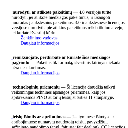
nurodyti, ar atlikote pakeitimų
— 4.0 versijoje turite
nurodyti, jei atlikote medžiagos pakeitimus, ir išsaugoti
nuorodas į ankstesnius pakeitimus. 3.0 ir ankstesnėse licencijos
versijose nurodyti apie atliktus pakeitimus reikia tik tuo atveju,
jei kuriate išvestinį kūrinį.
Ženklinimo vadovas
Daugiau informacijos
remiksuojate, perdirbate ar kuriate šios medžiagos
pagrindu
— Pakeitus tik formatą, išvestinis kūrinys niekada
nėra nesukuriamas.
Daugiau informacijos
technologinių priemonių
— Ši licencija draudžia taikyti
veiksmingas techninės apsaugos priemones, kaip jos
apibrėžiamos PINO autorių teisių sutarties 11 straipsnyje.
Daugiau informacijos
teisių išimtis ar apribojimas
— Įstatyminėse išimtyse ir
apribojimuose numatytų naudotojų teisių, pavyzdžiui,
sąžiningo naudojimo (angl. fair use; fair dealing), CC licencijos