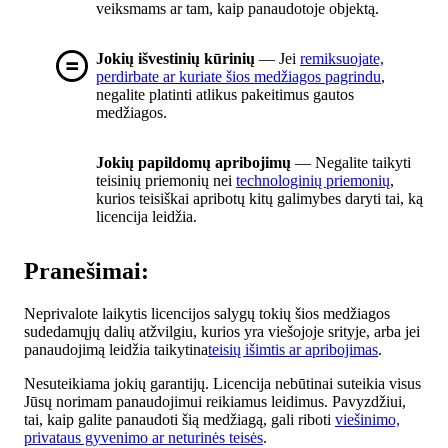
veiksmams ar tam, kaip panaudotoje objektą.
Jokių išvestinių kūrinių
— Jei
remiksuojate,
perdirbate ar kuriate šios medžiagos pagrindu
,
negalite platinti atlikus pakeitimus gautos
medžiagos.
Jokių papildomų apribojimų
— Negalite taikyti
teisinių priemonių nei
technologinių priemonių
,
kurios teisiškai apribotų kitų galimybes daryti tai, ką
licencija leidžia.
Pranešimai:
Neprivalote laikytis licencijos salygų tokių šios medžiagos
sudedamųjų dalių atžvilgiu, kurios yra viešojoje srityje, arba jei
panaudojimą leidžia taikytina
teisių išimtis ar apribojimas
.
Nesuteikiama jokių garantijų. Licencija nebūtinai suteikia visus
Jūsų norimam panaudojimui reikiamus leidimus. Pavyzdžiui,
tai, kaip galite panaudoti šią medžiagą, gali riboti
viešinimo,
privataus gyvenimo ar neturinės teisės
.