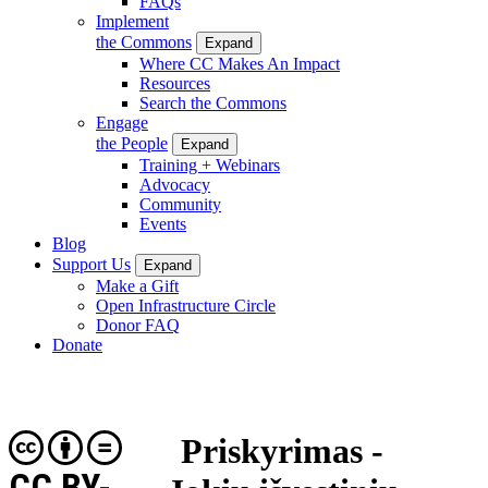
FAQs
Implement
the Commons
Expand
Where CC Makes An Impact
Resources
Search the Commons
Engage
the People
Expand
Training + Webinars
Advocacy
Community
Events
Blog
Support Us
Expand
Make a Gift
Open Infrastructure Circle
Donor FAQ
Donate
Priskyrimas -
CC BY-