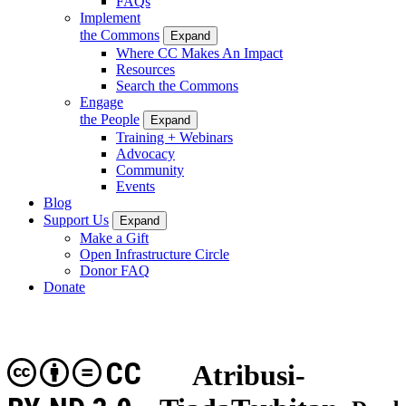
FAQs
Implement
the Commons
Expand
Where CC Makes An Impact
Resources
Search the Commons
Engage
the People
Expand
Training + Webinars
Advocacy
Community
Events
Blog
Support Us
Expand
Make a Gift
Open Infrastructure Circle
Donor FAQ
Donate
CC
Atribusi-