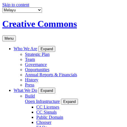
Skip to content
Creative Commons
Menu
Who We Are
Expand
Strategic Plan
Team
Governance
Opportunities
Annual Reports & Financials
History
Press
What We Do
Expand
Build
Open Infrastructure
Expand
CC Licenses
CC Signals
Public Domain
Chooser