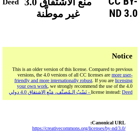
CC BY-
منع الاشتقاق 3.0
Deed
ND 3.0
غير موطَّنة
Notice
This is an older version of this license. Compared to previous
versions, the 4.0 versions of all CC licenses are
more user-
friendly and more internationally robust
. If you are
licensing
your own work
, we strongly recommend the use of the 4.0
Deed - نَسْبُ الـمُصنَّف، مَنْع الاشتقاق 4.0 دولي
license instead:
Canonical URL
https://creativecommons.org/licenses/by-nd/3.0/