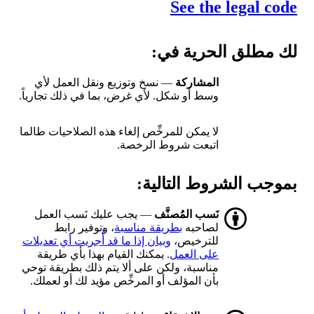
See the legal code
لك مطلق الحرية في:
المشاركة
— نسخ وتوزيع ونقل العمل لأي
وسط أو شكل. لأي غرض، بما في ذلك تجارياً.
لا يمكن للمرخِّص إلغاء هذه الصلاحيات طالما
اتبعت شروط الرخصة.
بموجب الشروط التالية:
نَسب المُصنَّف
— يجب عليك نَسب العمل
لصاحبه
بطريقة مناسبة
، وتوفير رابط
للترخيص،
وبيان إذا ما قد أُجريت أي تعديلات
على العمل
. يمكنك القيام بهذا بأي طريقة
مناسبة، ولكن على ألا يتم ذلك بطريقة توحي
بأن المؤلف أو المرخِّص مؤيد لك أو لعملك.