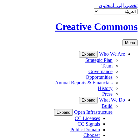
تخطي إلى المحتوى
Creative Commons
Menu
Who We Are
Expand
Strategic Plan
Team
Governance
Opportunities
Annual Reports & Financials
History
Press
What We Do
Expand
Build
Open Infrastructure
Expand
CC Licenses
CC Signals
Public Domain
Chooser