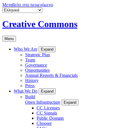
Μεταβείτε στο περιεχόμενο
Creative Commons
Menu
Who We Are
Expand
Strategic Plan
Team
Governance
Opportunities
Annual Reports & Financials
History
Press
What We Do
Expand
Build
Open Infrastructure
Expand
CC Licenses
CC Signals
Public Domain
Chooser