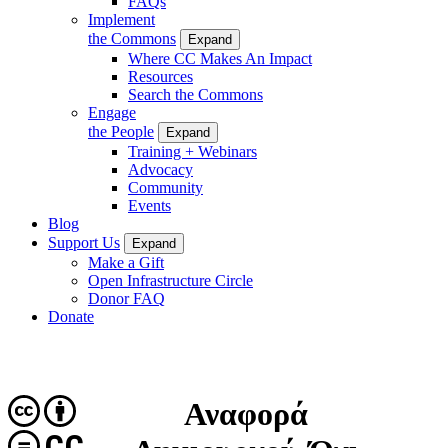
FAQs
Implement
the Commons
Expand
Where CC Makes An Impact
Resources
Search the Commons
Engage
the People
Expand
Training + Webinars
Advocacy
Community
Events
Blog
Support Us
Expand
Make a Gift
Open Infrastructure Circle
Donor FAQ
Donate
Αναφορά
CC