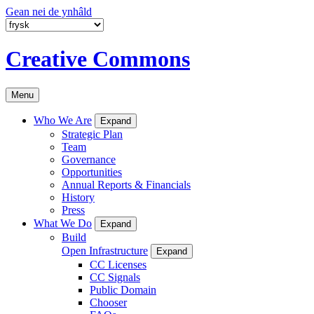
Gean nei de ynhâld
Creative Commons
Menu
Who We Are
Expand
Strategic Plan
Team
Governance
Opportunities
Annual Reports & Financials
History
Press
What We Do
Expand
Build
Open Infrastructure
Expand
CC Licenses
CC Signals
Public Domain
Chooser