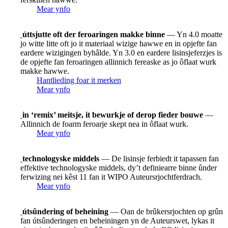
Mear ynfo
úttsjutte oft der feroaringen makke binne
— Yn 4.0 moatte
jo witte litte oft jo it materiaal wizige hawwe en in opjefte fan
eardere wizigingen byhâlde. Yn 3.0 en eardere lisinsjeferzjes is
de opjefte fan feroaringen allinnich fereaske as jo ôflaat wurk
makke hawwe.
Hantlieding foar it merken
Mear ynfo
in ‘remix’ meitsje, it bewurkje of derop fieder bouwe
—
Allinnich de foarm feroarje skept nea in ôflaat wurk.
Mear ynfo
technologyske middels
— De lisinsje ferbiedt it tapassen fan
effektive technologyske middels, dy’t definiearre binne ûnder
ferwizing nei kêst 11 fan it WIPO Auteursrjochtferdrach.
Mear ynfo
útsûndering of beheining
— Oan de brûkersrjochten op grûn
fan útsûnderingen en beheiningen yn de Auteurswet, lykas it