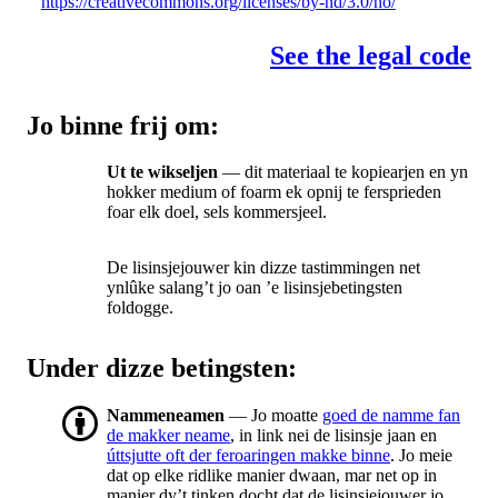
https://creativecommons.org/licenses/by-nd/3.0/no/
See the legal code
Jo binne frij om:
Ut te wikseljen
— dit materiaal te kopiearjen en yn
hokker medium of foarm ek opnij te fersprieden
foar elk doel, sels kommersjeel.
De lisinsjejouwer kin dizze tastimmingen net
ynlûke salang’t jo oan ’e lisinsjebetingsten
foldogge.
Under dizze betingsten:
Nammeneamen
— Jo moatte
goed de namme fan
de makker neame
, in link nei de lisinsje jaan en
úttsjutte oft der feroaringen makke binne
. Jo meie
dat op elke ridlike manier dwaan, mar net op in
manier dy’t tinken docht dat de lisinsjejouwer jo