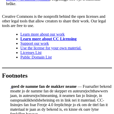
brûke.
Creative Commons is the nonprofit behind the open licenses and
other legal tools that allow creators to share their work. Our legal
tools are free to use.
Learn more about our work
Learn more about CC Licensing
Support our work
Use the license for your own material.
Licenses List
Public Domain List
Footnotes
goed de namme fan de makker neame
— Foarsafier bekend
moatte jo de namme fan de skepper en auteursrjochthawwers
jaan, in auteursrjochtneaming, it neamen fan jo lisinsje, in
oanspraaklikheidsbeheining en in link nei it materiaal. CC-
lisinsjes fan foar Ferzje 4.0 ferplichtsje jo ek om de titel fan it
materiaal te jaan as dy bekend is, en kinne ek oare lytse
ferskillen hawwe.