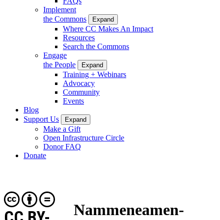
FAQs
Implement
the Commons
Expand
Where CC Makes An Impact
Resources
Search the Commons
Engage
the People
Expand
Training + Webinars
Advocacy
Community
Events
Blog
Support Us
Expand
Make a Gift
Open Infrastructure Circle
Donor FAQ
Donate
Nammeneamen-
CC BY-