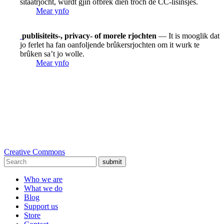
sitaatrjocht, wurdt gjin ôfbrek dien troch de CC-lisinsjes.
Mear ynfo
publisiteits-, privacy- of morele rjochten
— It is mooglik dat
jo ferlet ha fan oanfoljende brûkersrjochten om it wurk te
brûken sa’t jo wolle.
Mear ynfo
Creative Commons
submit
Who we are
What we do
Blog
Support us
Store