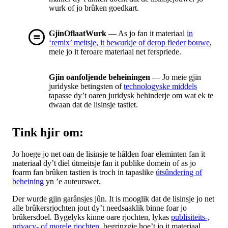
wurk of jo brûken goedkart.
GjinOflaatWurk
— As jo fan it materiaal
in
‘remix’ meitsje, it bewurkje of derop fieder bouwe
,
meie jo it feroare materiaal net ferspriede.
Gjin oanfoljende beheiningen
— Jo meie gjin
juridyske betingsten of
technologyske middels
tapasse dy’t oaren juridysk behinderje om wat ek te
dwaan dat de lisinsje tastiet.
Tink hjir om:
Jo hoege jo net oan de lisinsje te hâlden foar eleminten fan it
materiaal dy’t diel útmeitsje fan it publike domein of as jo
foarm fan brûken tastien is troch in tapaslike
útsûndering of
beheining
yn ’e auteurswet.
Der wurde gjin garânsjes jûn. It is mooglik dat de lisinsje jo net
alle brûkersrjochten jout dy’t needsaaklik binne foar jo
brûkersdoel. Bygelyks kinne oare rjochten, lykas
publisiteits-,
privacy- of morele rjochten
, begrinzgje hoe’t jo it materiaal