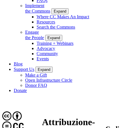
FAQs
Implement
the Commons
Expand
Where CC Makes An Impact
Resources
Search the Commons
Engage
the People
Expand
Training + Webinars
Advocacy
Community
Events
Blog
Support Us
Expand
Make a Gift
Open Infrastructure Circle
Donor FAQ
Donate
Attribuzione-
CC