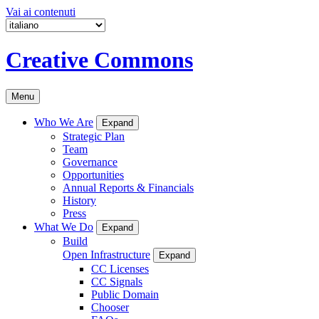
Vai ai contenuti
Creative Commons
Menu
Who We Are
Expand
Strategic Plan
Team
Governance
Opportunities
Annual Reports & Financials
History
Press
What We Do
Expand
Build
Open Infrastructure
Expand
CC Licenses
CC Signals
Public Domain
Chooser