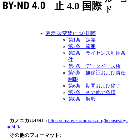
BY-ND 4.0
止 4.0 国際
ド
表示-改変禁止 4.0 国際
第1条 定義
第2条 範囲
第3条 ライセンス利用条
件
第4条 データベース権
第5条 無保証および責任
制限
第6条 期間および終了
第7条 その他の条項
第8条 解釈
カノニカルURL
https://creativecommons.org/licenses/by-
nd/4.0/
その他のフォーマット