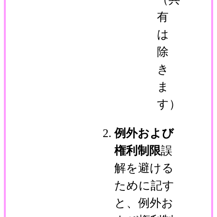
有
は
除
き
ま
す）
例外および
権利制限
誤
解を避ける
ために記す
と、例外お