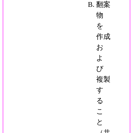
翻案
物
を
作成
お
よ
び
複製
す
る
こ
と
（共