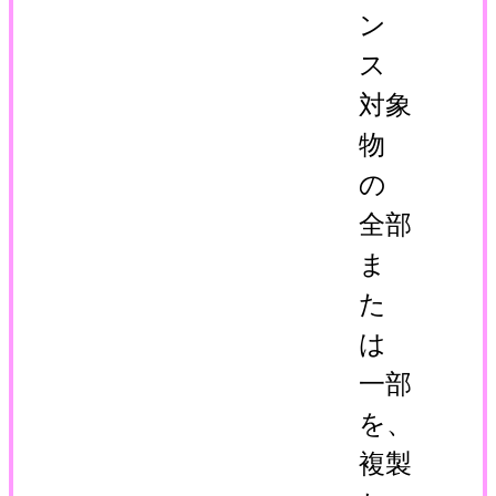
ン
ス
対象
物
の
全部
ま
た
は
一部
を、
複製