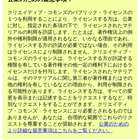
クリエイティブ・コモンズのパブリック・ライセンスの
１つを利用することにより、ライセンスする方は、公衆
に対し、指定された条項の下で、ライセンスされたマテ
リアルの利用を許諾します。たとえば、著作権法上の例
外や権利制限が適用されるなど、いかなる理由であれ、
ライセンスする方の許諾が必要ではない場合、その利用
はライセンスにより制限されません。クリエイティブ・
コモンズのライセンスは、ライセンスする方が許諾する
権限を有している著作権その他一定の権利下におけるラ
イセンスだけを付与します。ライセンスされたマテリア
ルは、そのマテリアルに関し第三者が著作権またはその
他の権利を有しているなどの理由から、利用が制限され
る可能性があります。ライセンスする方は、すべての変
更を表示または記述することをリクエストするなど、特
別なリクエストをすることができます。クリエイティ
ブ・コモンズ・ライセンスにより必要とされるものでは
ありませんが、あなたは、合理的な範囲でこれらのリク
エストを尊重することが奨励されます。
公衆のための
より詳細な留意事項はこちらをご覧ください。