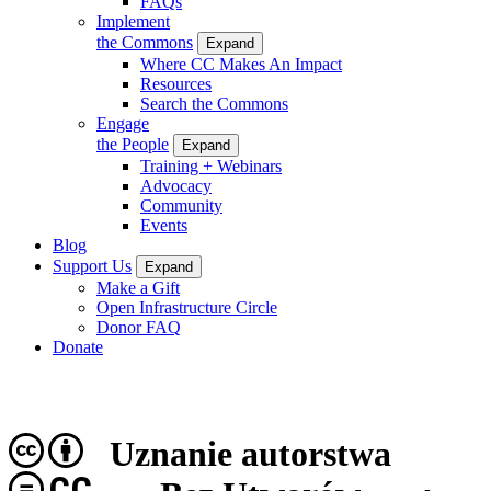
FAQs
Implement
the Commons
Expand
Where CC Makes An Impact
Resources
Search the Commons
Engage
the People
Expand
Training + Webinars
Advocacy
Community
Events
Blog
Support Us
Expand
Make a Gift
Open Infrastructure Circle
Donor FAQ
Donate
Uznanie autorstwa
CC