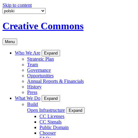
Skip to content
Creative Commons
Menu
Who We Are
Expand
Strategic Plan
Team
Governance
Opportunities
Annual Reports & Financials
History
Press
What We Do
Expand
Build
Open Infrastructure
Expand
CC Licenses
CC Signals
Public Domain
Chooser