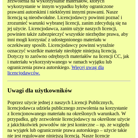
zezwolenia na wykorzystanie materiałów, których
wykorzystanie w innym wypadku byłoby ograniczone
prawami autorskimi i niektórymi innymi prawami. Nasze
licencją są nieodwołalne. Licencjodawcy powinni poznać i
zrozumieć warunki wybranej licencji, zanim zdecydują się na
jej użycie. Licencjodawca, zanim użyje naszych licencji,
powinien także zabezpieczyć wszystkie niezbędne prawa, aby
inni mogli korzystać z udostępnionego materiału w
oczekiwany sposób. Licencjodawcy powinni wyraźnie
oznaczyć wszelkie materiały nieobjęte niniejszą licencją.
Dotyczy to zarówno odrębnych materiałów na licencji CC, jak
i materiału wykorzystywanego w ramach wyjątku lub
ograniczenia prawa autorskiego.
Więcej uwag dla
licencjodawców.
Uwagi dla użytkowników
Poprzez użycie jednej z naszych Licencji Publicznych,
licencjodawca udziela publicznego zezwolenia na korzystanie
z licencjonowanego materiału na określonych warunkach. W
przypadku, gdy zezwolenie licencjodawcy na określone użycie
z jakichkolwiek powodów nie jest konieczne – np. ze względu
na wyjątek lub ograniczenie prawa autorskiego – użycie takie
nie jest regulowane niniejszą licencją. Nasze licencje