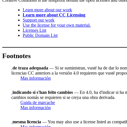
Creative Commons is the nonprofit behind the open licenses and other le
Learn more about our work
Learn more about CC Licensing
Support our work
Use the license for your own material.
Licenses List
Public Domain List
Footnotes
de traza adequada
— Si se suministran, vusté ha de dar lo nombr
licencias CC anteriors a la versión 4.0 requieren que vusté proporc
Mas información
indicando si s'han feito cambios
— En 4.0, ha d'indicar si ha m
cambios nomás se requieren si se creya una obra derivada.
Guida de marcache
Mas información
mesma licencia
— You may also use a license listed as compati
Mas información