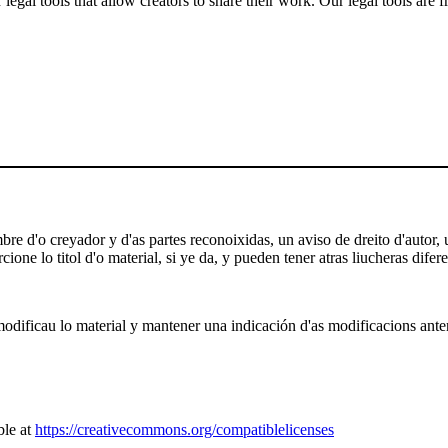
gal tools that allow creators to share their work. Our legal tools are fr
e d'o creyador y d'as partes reconoixidas, un aviso de dreito d'autor, un
ione lo titol d'o material, si ye da, y pueden tener atras liucheras difere
odificau lo material y mantener una indicación d'as modificacions anterio
ble at
https://creativecommons.org/compatiblelicenses