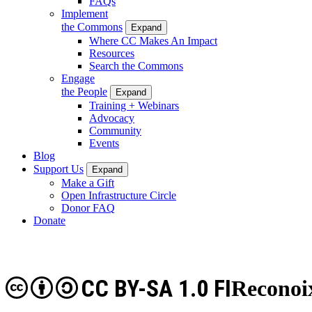
FAQs
Implement
the Commons
Expand
Where CC Makes An Impact
Resources
Search the Commons
Engage
the People
Expand
Training + Webinars
Advocacy
Community
Events
Blog
Support Us
Expand
Make a Gift
Open Infrastructure Circle
Donor FAQ
Donate
CC BY-SA 1.0 FI
Reconoi