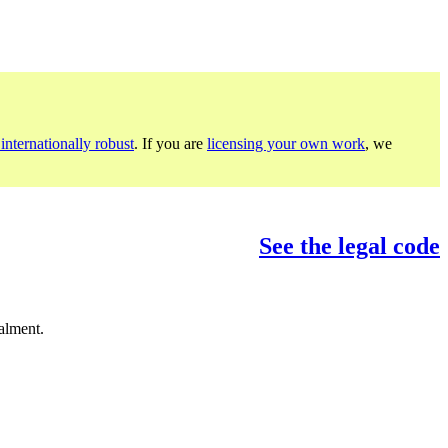
internationally robust
. If you are
licensing your own work
, we
See the legal code
alment.