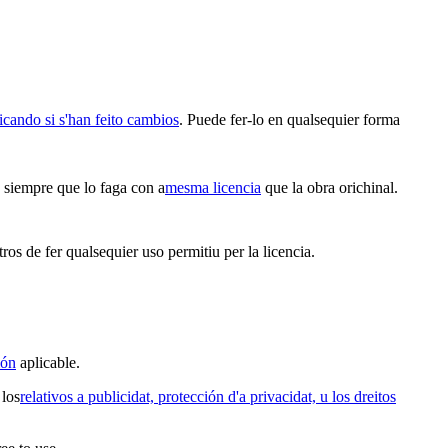
icando si s'han feito cambios
. Puede fer-lo en qualsequier forma
n siempre que lo faga con a
mesma licencia
que la obra orichinal.
ros de fer qualsequier uso permitiu per la licencia.
ión
aplicable.
 los
relativos a publicidat, protección d'a privacidat, u los dreitos