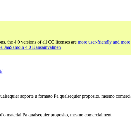
ons, the 4.0 versions of all CC licenses are
more user-friendly and more 
ä-JaaSamoin 4.0 Kansainvälinen
i/
 qualsequier soporte u formato Pa qualsequier proposito, mesmo comerci
 d'o material Pa qualsequier proposito, mesmo comercialment.