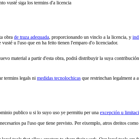
to vusté siga los termins d'a licencia
ta obra
de traza adequada
, proporcionando un vinclo a la licencia, y
ind
vusté u l'uso que en ha feito tienen l'emparo d'o licenciador.
vo material a partir d'esta obra, podrá distribuyir la suya contribució
 termins legals ni
medidas tecnolochicas
que restrinchan legalment a at
ominio publico u si lo suyo uso ye permitiu per una
excepción u limitac
 necesarios pa l'uso que tiene previsto. Per eixemplo, atros dreitos como