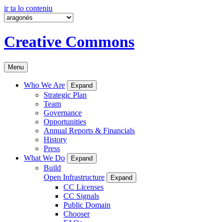
ir ta lo conteniu
Creative Commons
Menu
Who We Are
Expand
Strategic Plan
Team
Governance
Opportunities
Annual Reports & Financials
History
Press
What We Do
Expand
Build
Open Infrastructure
Expand
CC Licenses
CC Signals
Public Domain
Chooser