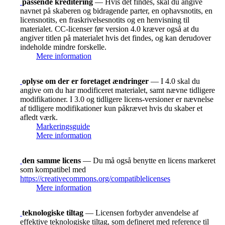
passende kreditering
— Hvis det findes, skal du angive
navnet på skaberen og bidragende parter, en ophavsnotits, en
licensnotits, en fraskrivelsesnotits og en henvisning til
materialet. CC-licenser før version 4.0 kræver også at du
angiver titlen på materialet hvis det findes, og kan derudover
indeholde mindre forskelle.
Mere information
oplyse om der er foretaget ændringer
— I 4.0 skal du
angive om du har modificeret materialet, samt nævne tidligere
modifikationer. I 3.0 og tidligere licens-versioner er nævnelse
af tidligere modifikationer kun påkrævet hvis du skaber et
afledt værk.
Markeringsguide
Mere information
den samme licens
— Du må også benytte en licens markeret
som kompatibel med
https://creativecommons.org/compatiblelicenses
Mere information
teknologiske tiltag
— Licensen forbyder anvendelse af
effektive teknologiske tiltag, som defineret med reference til