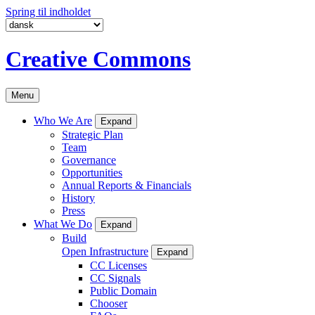
Spring til indholdet
Creative Commons
Menu
Who We Are
Expand
Strategic Plan
Team
Governance
Opportunities
Annual Reports & Financials
History
Press
What We Do
Expand
Build
Open Infrastructure
Expand
CC Licenses
CC Signals
Public Domain
Chooser