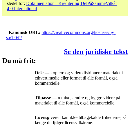
stedet for:
Dokumentation - Kreditering-DelPåSammeVilkår
4.0 International
Kanonisk URL
https://creativecommons.org/licenses/by-
sa/1.0/fi/
Se den juridiske tekst
Du må frit:
Dele
— kopiere og videredistribuere materialet i
ethvert medie eller format til alle formål, også
kommercielle.
Tilpasse
— remixe, ændre og bygge videre på
materialet til alle formål, også kommercielle.
Licensgiveren kan ikke tilbagekalde frihederne, så
længe du følger licensvilkårene.